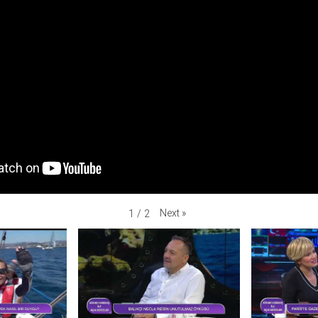
Next
»
1
/
2