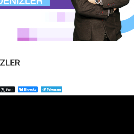
IZLER
Post
Bluesky
Telegram