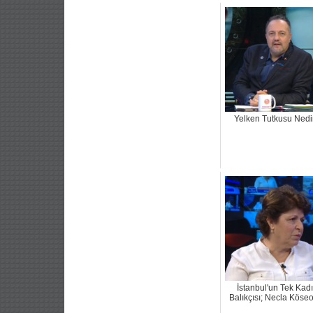
Yelken Tutkusu Nedi
İstanbul'un Tek Kad
Balıkçısı; Necla Köse