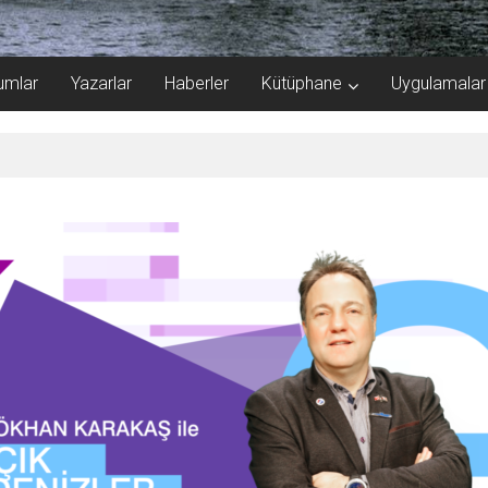
umlar
Yazarlar
Haberler
Kütüphane
Uygulamalar
kazanımla sonuçlandı