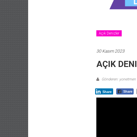
Açık Denizler
30 Kasım 2023
AÇIK DEN
Gönderen: yonetmen
Share
Share