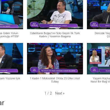
a Giden Yolun
Cebelitarık Boğaz'ını Solo Geçen İlk Türk
Denizde Yaş
iyonluğu #TSSF
Kadını | Yasemin Bagana
Çö
eyen Yüzüne Işık
1 Kadın 1 Motosiklet 3 Kıta 25 Ülke | Asil
Yaşam Koçluğ
Özbay
Nasıl Bir Bağ Va
Next
»
1
/
2
ar