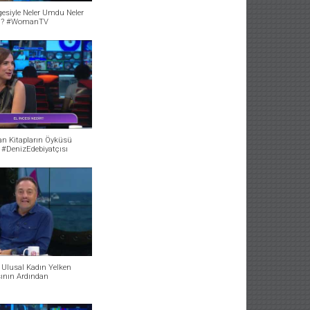
gesiyle Neler Umdu Neler
u? #WomanTV
an Kitapların Öyküsü
 #DenizEdebiyatçısı
ı Ulusal Kadın Yelken
ının Ardından