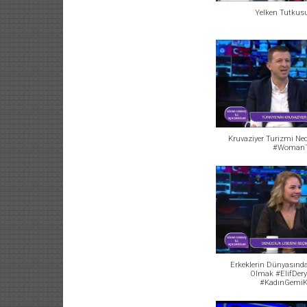
Yelken Tutkusu
Kruvaziyer Turizmi Ned
#Woman
Erkeklerin Dünyasınd
Olmak #ElifDery
#KadınGemiK