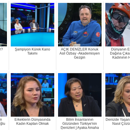
r?
Şampiyon Kürek Kano
AÇIK DENİZLER Konuk
Dünyanın E
Takımı
Asil Özbay -Akademisyen
Dağına Çıkan
Gezgin
Kadınının 
ın
Erkeklerin Dünyasında
Bilim İnsanlarının
Denizde Yaşan
oğlu
Kadın Kaptan Olmak
Gözünden Türkiye'nin
Nasıl Çözü
Denizleri | Ayaka Amaha