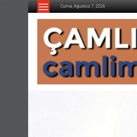
İçeriğe
Cuma, Ağustos 7, 2026
geç
CAMLIMANI
AKADEMI