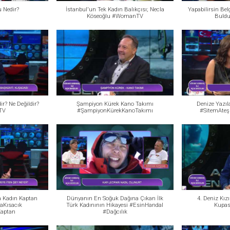
 Nedir?
İstanbul'un Tek Kadın Balıkçısı; Necla
Yapabilirsin Bel
Köseoğlu #WomanTV
Buld
ir? Ne Değildir?
Şampiyon Kürek Kano Takımı
Denize Yazıl
TV
#ŞampiyonKürekKanoTakımı
#SitemAteş
a Kadın Kaptan
Dünyanın En Soğuk Dağına Çıkan İlk
4. Deniz Kız
aKısacık
Türk Kadınının Hikayesi #EsinHandal
Kupas
aptan
#Dağcılık