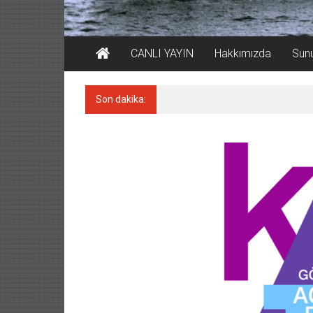
CANLI YAYIN
Hakkımızda
Sun
Son dakika:
Tersane işçilerinin direnişi, 