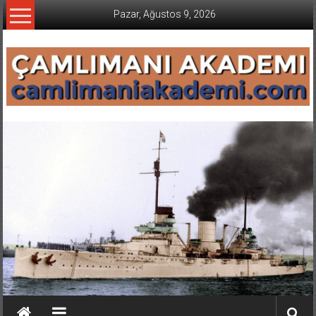
İçeriğe
Pazar, Ağustos 9, 2026
geç
CAMLIMANI
AKADEMI