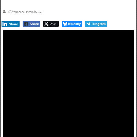
Gönderen: yonetmen
Post
Bluesky
Telegram
Share
Share