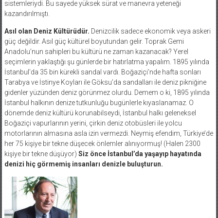
kazandırılmıştı.
Asıl olan Deniz Kültürüdür.
Denizcilik sadece ekonomik veya askeri
güç değildir. Asıl güç kültürel boyutundan gelir. Toprak Gemi
Anadolu’nun sahipleri bu kültürü ne zaman kazanacak? Yerel
seçimlerin yaklaştığı şu günlerde bir hatırlatma yapalım. 1895 yılında
İstanbul’da 35 bin kürekli sandal vardı. Boğaziçi’nde hafta sonları
Tarabya ve İstinye Koyları ile Göksu’da sandalları ile deniz pikniğine
gidenler yüzünden deniz görünmez olurdu. Demem o ki, 1895 yılında
İstanbul halkının denize tutkunluğu bugünlerle kıyaslanamaz. O
dönemde deniz kültürü korunabilseydi, İstanbul halkı geleneksel
Boğaziçi vapurlarının yerini, çirkin deniz otobüsleri ile yolcu
motorlarının almasına asla izin vermezdi. Neymiş efendim, Türkiye’de
her 75 kişiye bir tekne düşecek önlemler alınıyormuş! (Halen 2300
kişiye bir tekne düşüyor)
Siz önce İstanbul’da yaşayıp hayatında
denizi hiç görmemiş insanları denizle buluşturun.