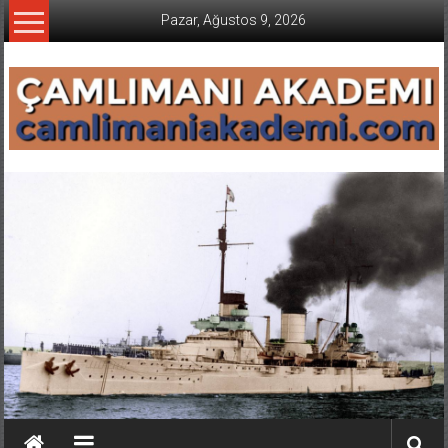
İçeriğe
Pazar, Ağustos 9, 2026
geç
CAMLIMANI
AKADEMI