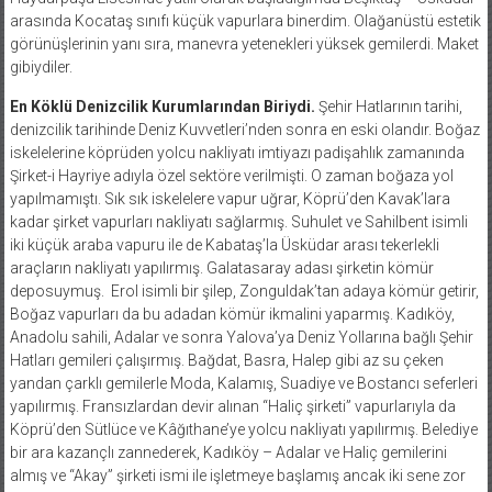
arasında Kocataş sınıfı küçük vapurlara binerdim. Olağanüstü estetik
görünüşlerinin yanı sıra, manevra yetenekleri yüksek gemilerdi. Maket
gibiydiler.
En Köklü Denizcilik Kurumlarından Biriydi.
Şehir Hatlarının tarihi,
denizcilik tarihinde Deniz Kuvvetleri’nden sonra en eski olandır. Boğaz
iskelelerine köprüden yolcu nakliyatı imtiyazı padişahlık zamanında
Şirket-i Hayriye adıyla özel sektöre verilmişti. O zaman boğaza yol
yapılmamıştı. Sık sık iskelelere vapur uğrar, Köprü’den Kavak’lara
kadar şirket vapurları nakliyatı sağlarmış. Suhulet ve Sahilbent isimli
iki küçük araba vapuru ile de Kabataş’la Üsküdar arası tekerlekli
araçların nakliyatı yapılırmış. Galatasaray adası şirketin kömür
deposuymuş.
Erol isimli bir şilep, Zonguldak’tan adaya kömür getirir,
Boğaz vapurları da bu adadan kömür ikmalini yaparmış. Kadıköy,
Anadolu sahili, Adalar ve sonra Yalova’ya Deniz Yollarına bağlı Şehir
Hatları gemileri çalışırmış. Bağdat, Basra, Halep gibi az su çeken
yandan çarklı gemilerle Moda, Kalamış, Suadiye ve Bostancı seferleri
yapılırmış. Fransızlardan devir alınan “Haliç şirketi” vapurlarıyla da
Köprü’den Sütlüce ve Kâğıthane’ye yolcu nakliyatı yapılırmış. Belediye
bir ara kazançlı zannederek, Kadıköy – Adalar ve Haliç gemilerini
almış ve “Akay” şirketi ismi ile işletmeye başlamış ancak iki sene zor
dayanabilmiş, bakımsız bir vaziyete gelen gemileri tekrar Şirket-i