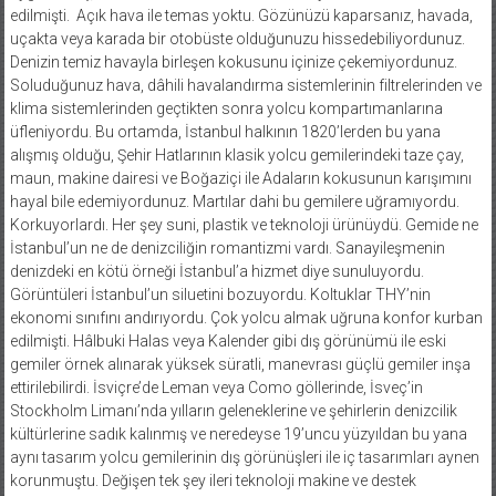
edilmişti.
Açık hava ile temas yoktu. Gözünüzü kaparsanız, havada,
uçakta veya karada bir otobüste olduğunuzu hissedebiliyordunuz.
Denizin temiz havayla birleşen kokusunu içinize çekemiyordunuz.
Soluduğunuz hava, dâhili havalandırma sistemlerinin filtrelerinden ve
klima sistemlerinden geçtikten sonra yolcu kompartımanlarına
üfleniyordu. Bu ortamda, İstanbul halkının 1820’lerden bu yana
alışmış olduğu, Şehir Hatlarının klasik yolcu gemilerindeki taze çay,
maun, makine dairesi ve Boğaziçi ile Adaların kokusunun karışımını
hayal bile edemiyordunuz. Martılar dahi bu gemilere uğramıyordu.
Korkuyorlardı. Her şey suni, plastik ve teknoloji ürünüydü. Gemide ne
İstanbul’un ne de denizciliğin romantizmi vardı. Sanayileşmenin
denizdeki en kötü örneği İstanbul’a hizmet diye sunuluyordu.
Görüntüleri İstanbul’un siluetini bozuyordu. Koltuklar THY’nin
ekonomi sınıfını andırıyordu. Çok yolcu almak uğruna konfor kurban
edilmişti. Hâlbuki Halas veya Kalender gibi dış görünümü ile eski
gemiler örnek alınarak yüksek süratli, manevrası güçlü gemiler inşa
ettirilebilirdi. İsviçre’de Leman veya Como göllerinde, İsveç’in
Stockholm Limanı’nda yılların geleneklerine ve şehirlerin denizcilik
kültürlerine sadık kalınmış ve neredeyse 19’uncu yüzyıldan bu yana
aynı tasarım yolcu gemilerinin dış görünüşleri ile iç tasarımları aynen
korunmuştu. Değişen tek şey ileri teknoloji makine ve destek
sistemleriydi. Bu sayede yüksek sürat ve manevra yeteneği