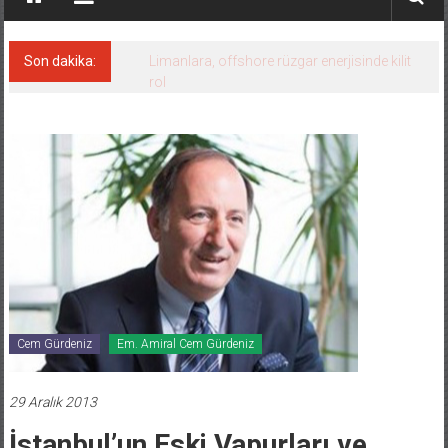
Son dakika:
Yunan gemisine dron saldırısı: bir ölü
Cem Gürdeniz
Em. Amiral Cem Gürdeniz
29 Aralık 2013
İstanbul’un Eski Vapurları ve