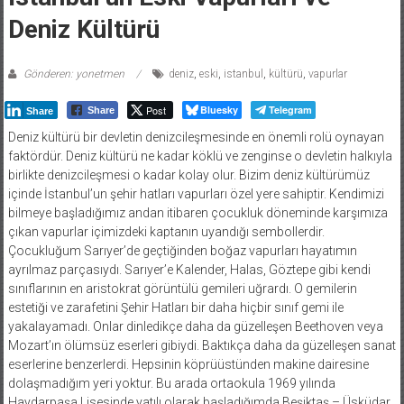
Deniz Kültürü
Gönderen: yonetmen
deniz
,
eski
,
istanbul
,
kültürü
,
vapurlar
Post
Bluesky
Telegram
Share
Share
Deniz kültürü bir devletin denizcileşmesinde en önemli rolü oynayan
faktördür. Deniz kültürü ne kadar köklü ve zenginse o devletin halkıyla
birlikte denizcileşmesi o kadar kolay olur. Bizim deniz kültürümüz
içinde İstanbul’un şehir hatları vapurları özel yere sahiptir. Kendimizi
bilmeye başladığımız andan itibaren çocukluk döneminde karşımıza
çıkan vapurlar içimizdeki kaptanın uyandığı sembollerdir.
Çocukluğum Sarıyer’de geçtiğinden boğaz vapurları hayatımın
ayrılmaz parçasıydı. Sarıyer’e Kalender, Halas, Göztepe gibi kendi
sınıflarının en aristokrat görüntülü gemileri uğrardı. O gemilerin
estetiği ve zarafetini Şehir Hatları bir daha hiçbir sınıf gemi ile
yakalayamadı. Onlar dinledikçe daha da güzelleşen Beethoven veya
Mozart’ın ölümsüz eserleri gibiydi. Baktıkça daha da güzelleşen sanat
eserlerine benzerlerdi. Hepsinin köprüüstünden makine dairesine
dolaşmadığım yeri yoktur. Bu arada ortaokula 1969 yılında
Haydarpaşa Lisesinde yatılı olarak başladığımda Beşiktaş – Üsküdar