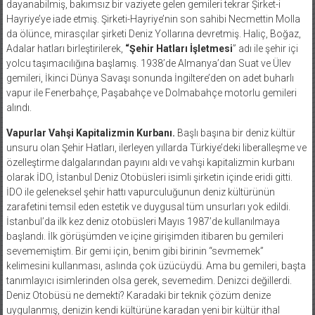
Hayriye’ye iade etmiş. Şirketi-Hayriye’nin son sahibi Necmettin Molla
da ölünce, mirasçılar şirketi Deniz Yollarına devretmiş. Haliç, Boğaz,
Adalar hatları birleştirilerek,
“Şehir Hatları İşletmesi
” adı ile şehir içi
yolcu taşımacılığına başlamış. 1938’de Almanya’dan Suat ve Ülev
gemileri, İkinci Dünya Savaşı sonunda İngiltere’den on adet buharlı
vapur ile Fenerbahçe, Paşabahçe ve Dolmabahçe motorlu gemileri
alındı.
Vapurlar Vahşi Kapitalizmin Kurbanı.
Başlı başına bir deniz kültür
unsuru olan Şehir Hatları, ilerleyen yıllarda Türkiye’deki liberalleşme ve
özelleştirme dalgalarından payını aldı ve vahşi kapitalizmin kurbanı
olarak İDO, İstanbul Deniz Otobüsleri isimli şirketin içinde eridi gitti.
İDO ile geleneksel şehir hattı vapurculuğunun deniz kültürünün
zarafetini temsil eden estetik ve duygusal tüm unsurları yok edildi.
İstanbul’da ilk kez deniz otobüsleri Mayıs 1987’de kullanılmaya
başlandı. İlk görüşümden ve içine girişimden itibaren bu gemileri
sevememiştim. Bir gemi için, benim gibi birinin “sevmemek”
kelimesini kullanması, aslında çok üzücüydü. Ama bu gemileri, başta
tanımlayıcı isimlerinden olsa gerek, sevemedim. Denizci değillerdi.
Deniz Otobüsü ne demekti? Karadaki bir teknik çözüm denize
uygulanmış, denizin kendi kültürüne karadan yeni bir kültür ithal