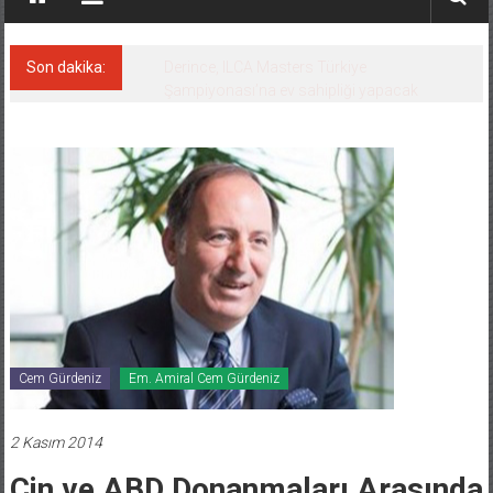
Son dakika:
Derince, ILCA Masters Türkiye
Şampiyonası’na ev sahipliği yapacak
Cem Gürdeniz
Em. Amiral Cem Gürdeniz
2 Kasım 2014
Çin ve ABD Donanmaları Arasında