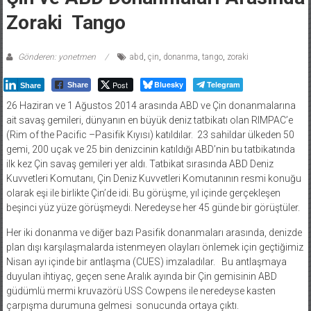
Zoraki Tango
Gönderen: yonetmen
abd
,
çin
,
donanma
,
tango
,
zoraki
Post
Bluesky
Telegram
Share
Share
26 Haziran ve 1 Ağustos 2014 arasında ABD ve Çin donanmalarına
ait savaş gemileri, dünyanın en büyük deniz tatbikatı olan RIMPAC’e
(Rim of the Pacific –Pasifik Kıyısı) katıldılar.
23 sahildar ülkeden 50
gemi, 200 uçak ve 25 bin denizcinin katıldığı ABD’nin bu tatbikatında
ilk kez Çin savaş gemileri yer aldı. Tatbikat sırasında ABD Deniz
Kuvvetleri Komutanı, Çin Deniz Kuvvetleri Komutanının resmi konuğu
olarak eşi ile birlikte Çin’de idi. Bu görüşme, yıl içinde gerçekleşen
beşinci yüz yüze görüşmeydi. Neredeyse her 45 günde bir görüştüler.
Her iki donanma ve diğer bazı Pasifik donanmaları arasında, denizde
plan dışı karşılaşmalarda istenmeyen olayları önlemek için geçtiğimiz
Nisan ayı içinde bir antlaşma (CUES) imzaladılar.
Bu antlaşmaya
duyulan ihtiyaç, geçen sene Aralık ayında bir Çin gemisinin ABD
güdümlü mermi kruvazörü USS Cowpens ile neredeyse kasten
çarpışma durumuna gelmesi
sonucunda ortaya çıktı.