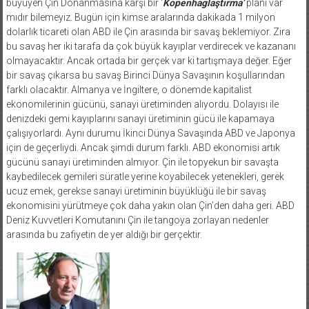
büyüyen Çin Donanmasına karşı bir ‘
Kopenhaglaştırma’
planı var
mıdır bilemeyiz. Bugün için kimse aralarında dakikada 1 milyon
dolarlık ticareti olan ABD ile Çin arasında bir savaş beklemiyor. Zira
bu savaş her iki tarafa da çok büyük kayıplar verdirecek ve kazananı
olmayacaktır. Ancak ortada bir gerçek var ki tartışmaya değer. Eğer
bir savaş çıkarsa bu savaş Birinci Dünya Savaşının koşullarından
farklı olacaktır. Almanya ve İngiltere, o dönemde kapitalist
ekonomilerinin gücünü, sanayi üretiminden alıyordu. Dolayısı ile
denizdeki gemi kayıplarını sanayi üretiminin gücü ile kapamaya
çalışıyorlardı. Aynı durumu İkinci Dünya Savaşında ABD ve Japonya
için de geçerliydi. Ancak şimdi durum farklı. ABD ekonomisi artık
gücünü sanayi üretiminden almıyor. Çin ile topyekun bir savaşta
kaybedilecek gemileri süratle yerine koyabilecek yetenekleri, gerek
ucuz emek, gerekse sanayi üretiminin büyüklüğü ile bir savaş
ekonomisini yürütmeye çok daha yakın olan Çin’den daha geri. ABD
Deniz Kuvvetleri Komutanını Çin ile tangoya zorlayan nedenler
arasında bu zafiyetin de yer aldığı bir gerçektir.