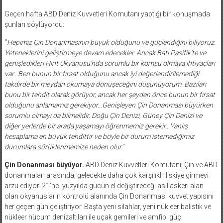
Geçen hafta ABD Deniz Kuvvetleri Komutanı yaptığı bir konuşmada
şunları söylüyordu:
“
Hepimiz Çin Donanmasının büyük olduğunu ve güçlendiğini biliyoruz.
Yeteneklerini geliştirmeye devam edecekler. Ancak Batı Pasifik’te ve
genişledikleri Hint Okyanusu’nda sorumlu bir komşu olmaya ihtiyaçları
var…Ben bunun bir fırsat olduğunu ancak iyi değerlendirilemediği
takdirde bir meydan okumaya dönüşeceğini düşünüyorum. Bazıları
bunu bir tehdit olarak görüyor, ancak her şeyden önce bunun bir fırsat
olduğunu anlamamız gerekiyor…Genişleyen Çin Donanması büyürken
sorumlu olmayı da bilmelidir. Doğu Çin Denizi, Güney Çin Denizi ve
diğer yerlerde bir arada yaşamayı öğrenmemiz gerekir…Yanlış
hesaplama en büyük tehdittir ve böyle bir durum istemediğimiz
durumlara sürüklenmemize neden olur
.”
Çin Donanması büyüyor.
ABD Deniz Kuvvetleri Komutanı, Çin ve ABD
donanmaları arasında, gelecekte daha çok karşılıklı ilişkiye girmeyi
arzu ediyor. 21’nci yüzyılda gücün el değiştireceği asıl askeri alan
olan okyanusların kontrolü alanında Çin Donanması kuvvet yapısını
her geçen gün geliştiriyor. Başta yeni silahlar, yeni nükleer balistik ve
nükleer hücum denizaltıları ile uçak gemileri ve amfibi güç