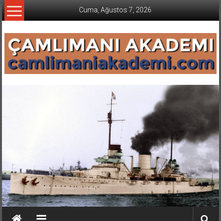
İçeriğe
Cuma, Ağustos 7, 2026
geç
CAMLIMANI
AKADEMI