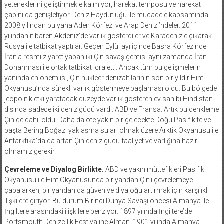
yeteneklerini geliştirmekle kalmıyor, harekat temposu ve harekat
çapını da genişletiyor. Deniz Haydutluğu ile mücadele kapsamında
2008 yılından bu yana Aden Körfezi ve Arap Denizi’ndeler. 2011
yılından itibaren Akdeniz’de varlık gösterdiler ve Karadeniz’e çıkarak
Rusya ile tatbikat yaptılar. Geçen Eylül ayı içinde Basra Körfezinde
İran’a resmi ziyaret yapan iki Çin savaş gemisi aynı zamanda İran
Donanması ile ortak tatbikat icra etti. Ancak tüm bu gelişmelerin
yanında en önemlisi, Çin nükleer denizaltılarının son bir yıldır Hint
Okyanusu’nda sürekli varlık göstermeye başlaması oldu. Bu bölgede
jeopolitik etki yaratacak düzeyde varlık gösteren ev sahibi Hindistan
dışında sadece iki deniz gücü vardı. ABD ve Fransa. Artık bu denkleme
Çin de dahil oldu. Daha da öte yakın bir gelecekte Doğu Pasifik’te ve
başta Bering Boğazı yaklaşma suları olmak üzere Arktik Okyanusu ile
Antarktika’da da artan Çin deniz gücü faaliyet ve varlığına hazır
olmamız gerekir.
Çevreleme ve Diyalog Birlikte.
ABD ve yakın müttefikleri Pasifik
Okyanusu ile Hint Okyanusunda bir yandan Çin’i çevrelemeye
çabalarken, bir yandan da güven ve diyaloğu artırmak için karşılıklı
ilişkilere giriyor. Bu durum Birinci Dünya Savaşı öncesi Almanya ile
İngiltere arasındaki ilişkilere benziyor. 1897 yılında İngiltere’de
Portsmouth Denizcilik Festivaline Alman, 1901 yılında Almanya