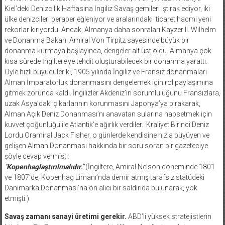
Kiel’deki Denizcilik Haftasına İngiliz Savaş gemileri iştirak ediyor, iki
ülke denizcileri beraber eğleniyor ve aralarındaki
ticaret hacmi yeni
rekorlar kırıyordu. Ancak, Almanya daha sonraları Kayzer II. Wilhelm
ve Donanma Bakanı Amiral Von Tirpitz sayesinde büyük bir
donanma kurmaya başlayınca, dengeler alt üst oldu. Almanya çok
kısa sürede İngiltere’ye tehdit oluşturabilecek bir donanma yarattı.
Öyle hızlı büyüdüler ki, 1905 yılında İngiliz ve Fransız donanmaları
Alman İmparatorluk donanmasını dengelemek için rol paylaşımına
gitmek zorunda kaldı. İngilizler Akdeniz’in sorumluluğunu Fransızlara,
uzak Asya’daki çıkarlarının korunmasını Japonya’ya bırakarak,
Alman Açık Deniz Donanması’nı anavatan sularına hapsetmek için
kuvvet çoğunluğu ile Atlantik’e ağırlık verdiler.
Kraliyet Birinci Deniz
Lordu Oramiral Jack Fisher, o günlerde kendisine hızla büyüyen ve
gelişen Alman Donanması hakkında bir soru soran bir gazeteciye
şöyle cevap vermişti:
“
Kopenhaglaştırılmalıdır
.
”(İngiltere, Amiral Nelson döneminde 1801
ve 1807’de, Kopenhag Limanı’nda demir atmış tarafsız statüdeki
Danimarka Donanması’na ön alıcı bir saldırıda bulunarak, yok
etmişti.)
Savaş zamanı sanayi üretimi gerekir.
ABD’li yüksek stratejistlerin