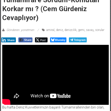
Korkar mı ? (Cem Gürdeniz
Cevaplıyor)
Gönderen: yonetmen
amiral
,
deniz
,
denizcilik
,
gemi
,
savaş
,
sorular
Post
Bluesky
Telegram
Share
Share
Bu hafta Deniz Kuvvetlerimizin başarılı Tümamirallerinden biri olan,