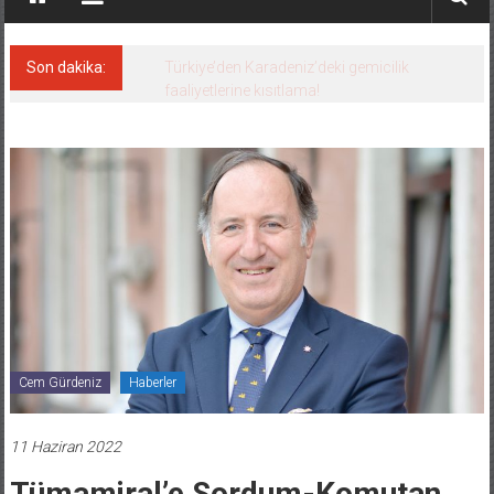
Son dakika:
Denizcilik sektörü, Alsancak Limanı’ndan
memnun
Cem Gürdeniz
Haberler
11 Haziran 2022
Tümamiral’e Sordum-Komutan