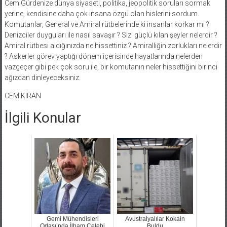
Cem Gürdenize dünya siyaseti, politika, jeopolitik soruları sormak
yerine, kendisine daha çok insana özgü olan hislerini sordum.
Komutanlar, General ve Amiral rütbelerinde ki insanlar korkar mı ?
Denizciler duyguları ile nasıl savaşır ? Sizi güçlü kılan şeyler nelerdir ?
Amiral rütbesi aldığınızda ne hissettiniz ? Amiralliğin zorlukları nelerdir
? Askerler görev yaptığı dönem içerisinde hayatlarında nelerden
vazgeçer gibi pek çok soru ile, bir komutanın neler hissettiğini birinci
ağızdan dinleyeceksiniz.
CEM KIRAN
İlgili Konular
Gemi Mühendisleri
Avustralyalılar Kokain
Odası’nda İlham Çelebi
Buldu