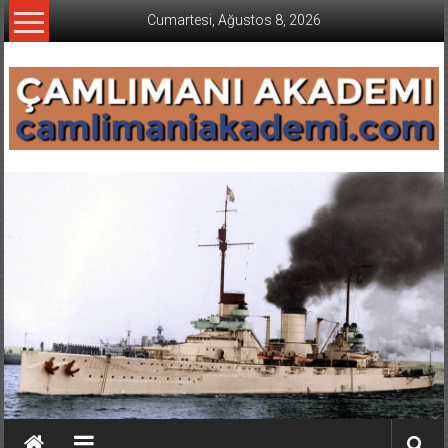
İçeriğe
Cumartesi, Ağustos 8, 2026
geç
CAMLIMANI
AKADEMI