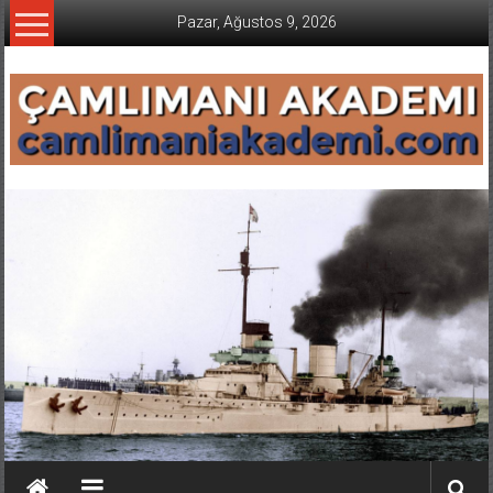
İçeriğe
Pazar, Ağustos 9, 2026
geç
CAMLIMANI
AKADEMI