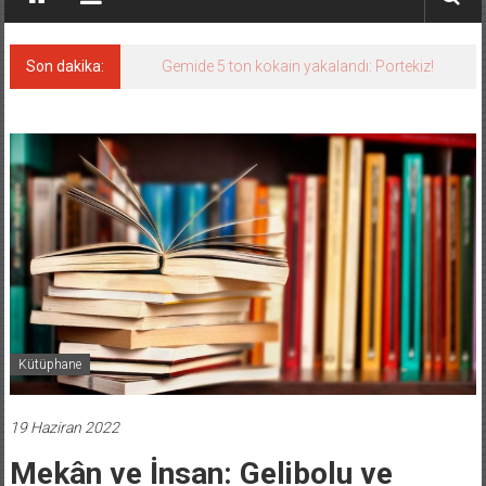
Son dakika:
Gemide 5 ton kokain yakalandı: Portekiz!
Kütüphane
19 Haziran 2022
Mekân ve İnsan: Gelibolu ve