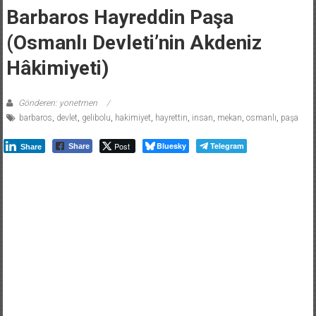
Barbaros Hayreddin Paşa
(Osmanlı Devleti’nin Akdeniz
Hâkimiyeti)
Gönderen: yonetmen
barbaros
,
devlet
,
gelibolu
,
hakimiyet
,
hayrettin
,
insan
,
mekan
,
osmanlı
,
paşa
Post
Bluesky
Telegram
Share
Share