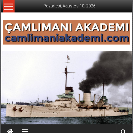
İçeriğe
Pazartesi, Ağustos 10, 2026
geç
CAMLIMANI
AKADEMI