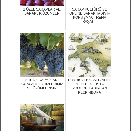
2 ÖZEL SARAPLAR VE
ŞARAP KÜLTÜRÜ VE
SARAPLIK ÜZÜMLER
ONLINE ŞARAP TADIMI -
KONUŞMACI: REHA
BAŞATLI
3 TÜRK SARAPLARI
BÜYÜK VEBA SALGINI ILE
SARAPLIK ÜZÜMLERIMIZ
NELER DEGISTI-
VE ÜZÜMLERIMIZ
PROF.DR.KADIRCAN
KESKINBORA