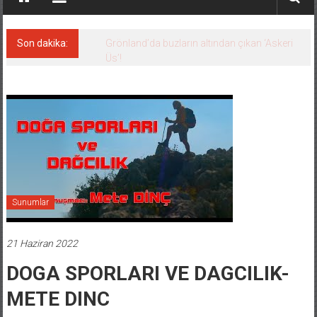
Son dakika:
Grönland’da buzların altından çıkan ‘Askeri
Üs’!
Sunumlar
21 Haziran 2022
DOGA SPORLARI VE DAGCILIK-
METE DINC