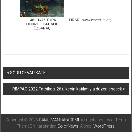
1461-1476 TÜRK
FİRAR - www.cevrefilm.org
DENİZCİLİĞİ-HALİL
ÖZSARAÇ
Yazı
SORU CEVAP KATKI
dolaşımı
RIMPAC 2022 Tatbikatı, 26 ülkenin katılımıyla düzenlenecek
Copyright © 2026
CAMLIMANI AKADEMI
. All rights reserved. Tema:
ThemeGrill tarafından
ColorNews
. Altyapı
WordPress
.