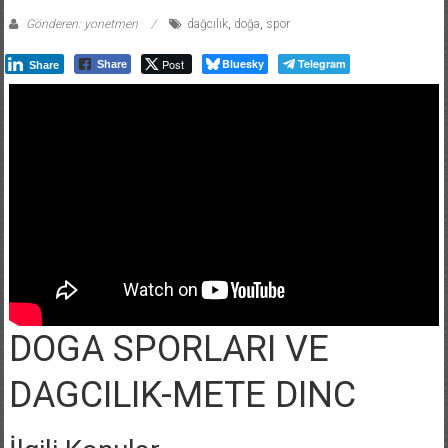
Gönderen: yonetmen
dağcılık
,
doğa
,
spor
Post
Bluesky
Telegram
Share
Share
DOGA SPORLARI VE
DAGCILIK-METE DINC