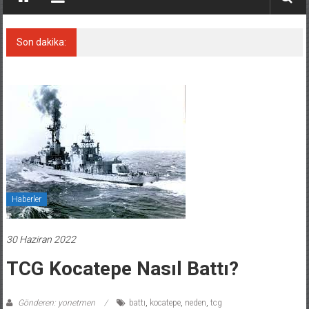
Son dakika:
Keşfedildi: En büyük Mercan Ormanı!
Haberler
30 Haziran 2022
TCG Kocatepe Nasıl Battı?
Gönderen: yonetmen
battı
,
kocatepe
,
neden
,
tcg