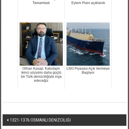
Tamamladı
Eylem Planı açıklandı
Orhan Kasap: Kabotajın
LNG Piyasası Açık Vermeye
ikinci yüzyılını daha güçlü
Başlıyor
bir Türk denizciliğiyle inşa
edeceğiz
Yazı
1321-1376 OSMANLI DENİZCİLİĞİ