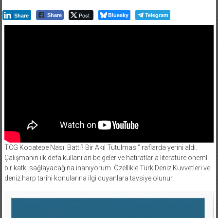
Post
Bluesky
Telegram
Share
Share
TCG Kocatepe Nasıl Battı? Bir Akıl Tutulması” raflarda yerini aldı.
Çalışmanın ilk defa kullanılan belgeler ve hatıratlarla literatüre önemli
bir katkı sağlayacağına inanıyorum. Özellikle Türk Deniz Kuvvetleri ve
deniz harp tarihi konularına ilgi duyanlara tavsiye olunur.