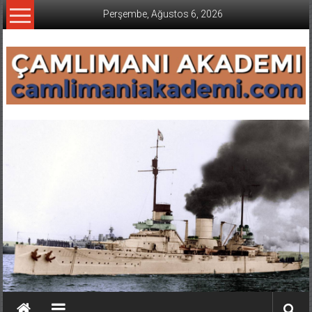
İçeriğe
Perşembe, Ağustos 6, 2026
geç
CAMLIMANI
AKADEMI