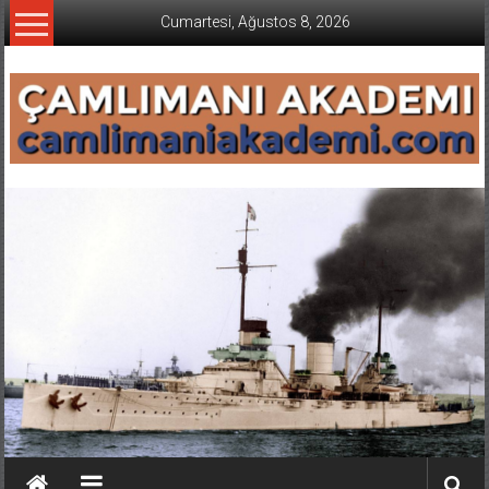
İçeriğe
Cumartesi, Ağustos 8, 2026
geç
CAMLIMANI
AKADEMI