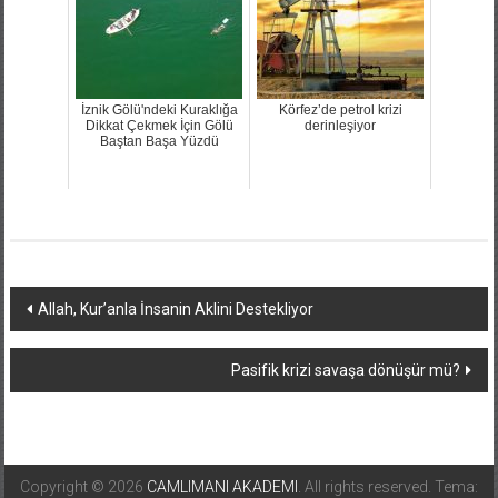
İznik Gölü'ndeki Kuraklığa
Körfez’de petrol krizi
Dikkat Çekmek İçin Gölü
derinleşiyor
Baştan Başa Yüzdü
Yazı
Allah, Kur’anla İnsanin Aklini Destekliyor
dolaşımı
Pasifik krizi savaşa dönüşür mü?
Copyright © 2026
CAMLIMANI AKADEMI
. All rights reserved. Tema: