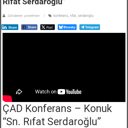
Rıfat Serdaroğlu”
Gönderen: yonetmen
konferans
,
rıfat
,
serdaroğlu
Post
Bluesky
Telegram
Share
Share
ÇAD Konferans – Konuk
“Sn. Rıfat Serdaroğlu”