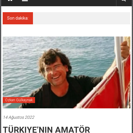
Son dakika:
Keşfedildi: En büyük Mercan Ormanı!
Özkan Gülkaynak
14 Ağustos 2022
TÜRKIYE’NIN AMATÖR