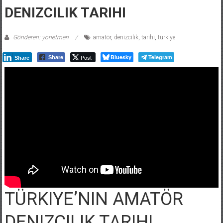
DENIZCILIK TARIHI
Gönderen: yonetmen
amatör
,
denizcilik
,
tarihi
,
türkiye
Post
Bluesky
Telegram
Share
Share
TÜRKIYE’NIN AMATÖR
DENIZCILIK TARIHI