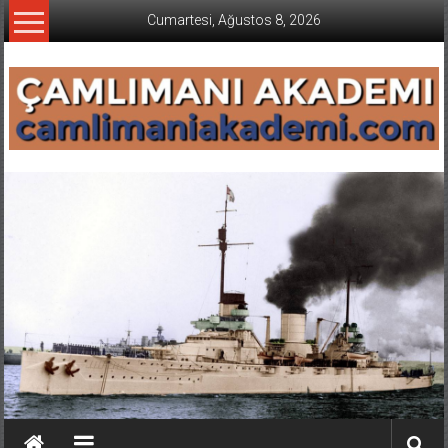
İçeriğe
Cumartesi, Ağustos 8, 2026
geç
CAMLIMANI
AKADEMI