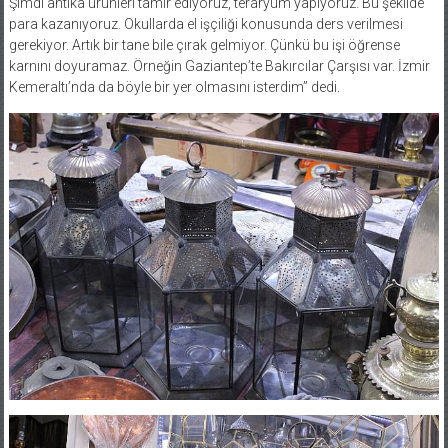
Şimdi antika ürünleri tamir ediyoruz, teraryum yapıyoruz. Bu şekilde
para kazanıyoruz. Okullarda el işçiliği konusunda ders verilmesi
gerekiyor. Artık bir tane bile çırak gelmiyor. Çünkü bu işi öğrense
karnını doyuramaz. Örneğin Gaziantep’te Bakırcılar Çarşısı var. İzmir
Kemeraltı’nda da böyle bir yer olmasını isterdim” dedi.