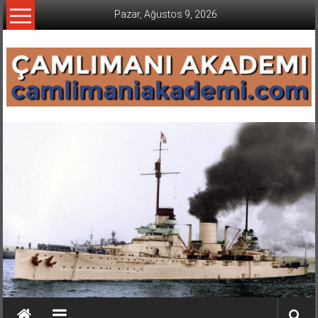
İçeriğe
Pazar, Ağustos 9, 2026
geç
CAMLIMANI
AKADEMI