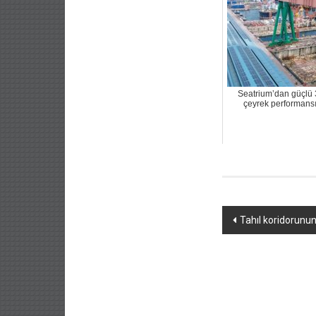
Seatrium’dan güçlü 
çeyrek performans
Yazı
Tahıl koridorunun
dolaşımı