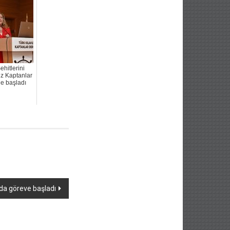
ehitlerini
z Kaptanlar
le başladı
da göreve başladı