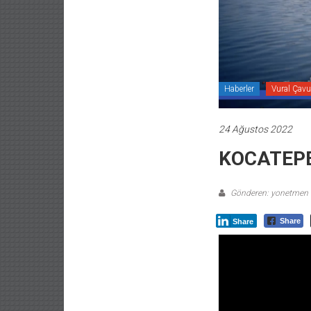
Haberler
Vural Çavu
24 Ağustos 2022
KOCATEP
Gönderen: yonetmen
Share
Share