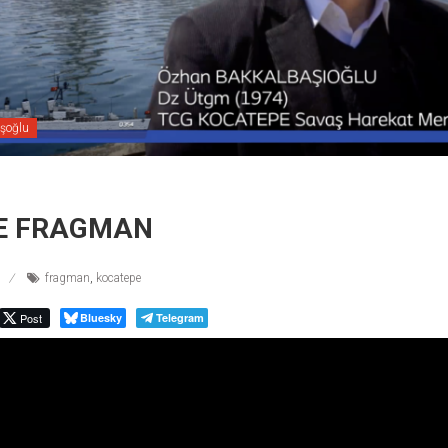
şoğlu
E FRAGMAN
fragman
,
kocatepe
Post
Bluesky
Telegram