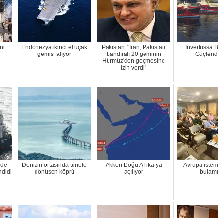
ni
Endonezya ikinci el uçak
Pakistan: "İran, Pakistan
Inverlussa Ba
gemisi alıyor
bandıralı 20 geminin
Güçlendi
Hürmüz'den geçmesine
izin verdi"
’de
Denizin ortasında tünele
Akkon Doğu Afrika’ya
Avrupa istemi
hdidi
dönüşen köprü
açılıyor
bulamı