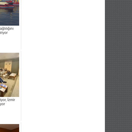
ğlılığını
riyor
yor, İzmir
yor