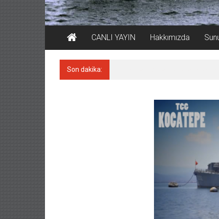
CANLI YAYIN
Hakkımızda
Sun
Son dakika:
Yüzyıl sonra ilk kez dünyaya a