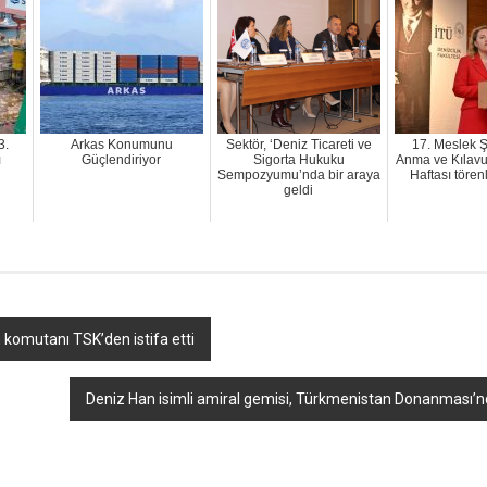
3.
Arkas Konumunu
Sektör, ‘Deniz Ticareti ve
17. Meslek Ş
ı
Güçlendiriyor
Sigorta Hukuku
Anma ve Kılavu
Sempozyumu’nda bir araya
Haftası tören
geldi
 komutanı TSK’den istifa etti
Deniz Han isimli amiral gemisi, Türkmenistan Donanması’n