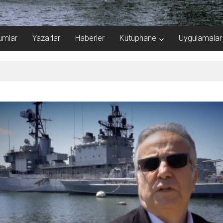
umlar
Yazarlar
Haberler
Kütüphane
Uygulamalar
çılan gizemli ada!