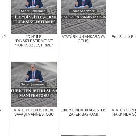
Mu ?
“DİN” İLE
ATATÜRK’ÜN ANKARA’YA
Erol Bi̇lbi̇li̇k B
“DİNSİZLEŞTİRME” VE
GELİŞİ
“TÜRKSÜZLEŞTİRME”
Rİ
ATATÜRK’TEN İSTİKLÂL
100. YILINDA 30 AĞUSTOS
ATATÜRK’ÜN 
SAVAŞI MANİFESTOSU
ZAFER BAYRAMI
HAKKINDA G