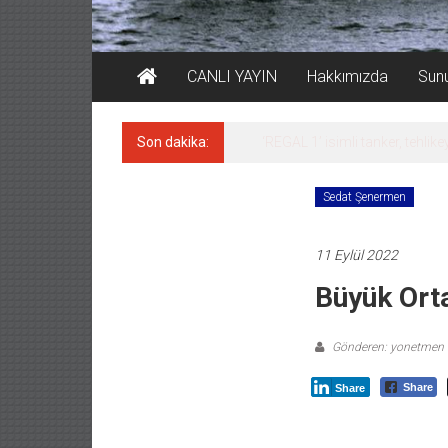
CANLI YAYIN
Hakkımızda
Sun
Son dakika:
‘REGAL 1’ isimli tanker, tehlikeyi
Sedat Şenermen
11 Eylül 2022
Büyük Ort
Gönderen: yonetmen
Share
Share