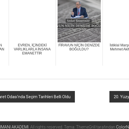
N
EVREN, İÇİNDEKİ
FİRAVUN NİÇİN DENİZDE
İstiklal Marş
RAN
VARLIKLARLA İNSANA
BOĞULDU?
Mehmet Akif
EMANETTİR
et Odası’nda Seçim Tarihleri Belli Oldu
20. Yüzy
IMANI AKADEMI
. All rights reserved. Tema: ThemeGrill tarafından
Color