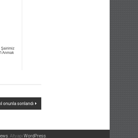
ı Şairimiz
'i Anmak
ıl onunla sonlandı
News
. Altyapı
WordPress
.