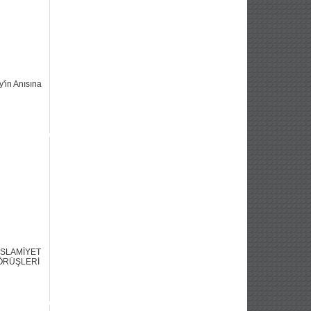
ey'i̇n Anısına
İSLAMİYET
ÖRÜŞLERİ