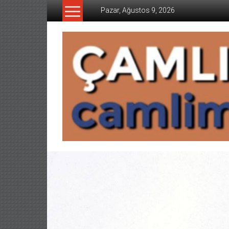
İçeriğe
Pazar, Ağustos 9, 2026
geç
CAMLIMANI
AKADEMI