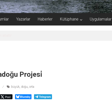
umlar
Yazarlar
Haberler
Kütüphane
Uygulamalar
 atlattı!
adoğu Projesi̇
büyük
,
doğu
,
orta
Post
Bluesky
Telegram