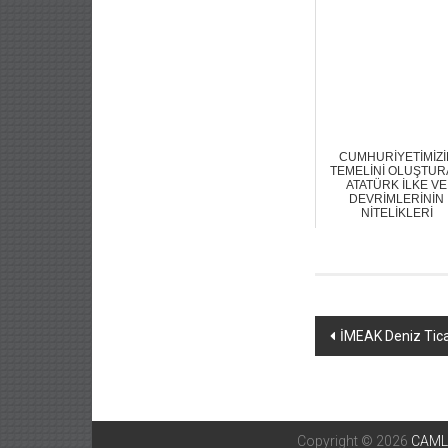
CUMHURİYETİMİZİ
TEMELİNİ OLUŞTU
ATATÜRK İLKE VE
DEVRİMLERİNİN
NİTELİKLERİ
Yazı
İMEAK Deniz Ticar
dolaşımı
Copyright © 2026
CAML