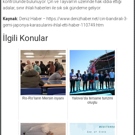
kontrolünde bulunuyor. Çin ve Tayvan’ın üzerinde hak iddia ettiği
adalar, sınır ihlali haberleri ile sık sık gündeme geliyor.
Kaynak:
Deniz Haber – https://www.denizhaber.net/cin-bandirali-3-
gemi-japonya-karasularini-ihlal-etti-haber-110749.htm
İlgili Konular
Ro-Ro’ların Mersin isyanı
Yalova’da tersane turizmi
oluştu