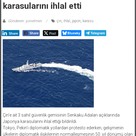
karasularını ihlal etti
Gönderen: yonetmen
çin
,
ihlal
,
japon
,
karasu
Post
Bluesky
Telegram
Share
Share
Çin’e ait 3 sahil güvenlik gemisinin Senkaku Adaları açıklarında
Japonya karasularını ihlal ettiği bildirildi.
Tokyo, Pekin’i diplomatik yollardan protesto ederken, gelişmenin
ülkelerin diplomatik ilişkilerinin normalleşmesinin 50. yıl dönümü olan