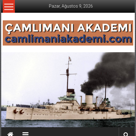
İçeriğe
Pazar, Ağustos 9, 2026
geç
CAMLIMANI
AKADEMI