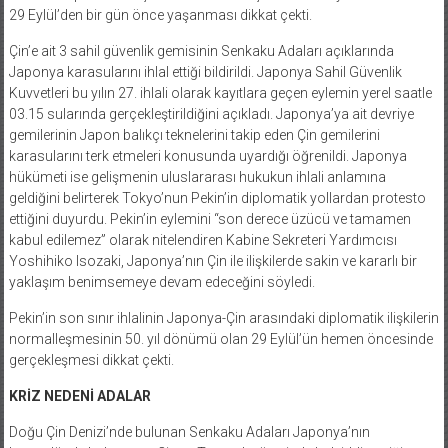
29 Eylül’den bir gün önce yaşanması dikkat çekti.
Çin’e ait 3 sahil güvenlik gemisinin Senkaku Adaları açıklarında
Japonya karasularını ihlal ettiği bildirildi. Japonya Sahil Güvenlik
Kuvvetleri bu yılın 27. ihlali olarak kayıtlara geçen eylemin yerel saatle
03.15 sularında gerçekleştirildiğini açıkladı. Japonya’ya ait devriye
gemilerinin Japon balıkçı teknelerini takip eden Çin gemilerini
karasularını terk etmeleri konusunda uyardığı öğrenildi. Japonya
hükümeti ise gelişmenin uluslararası hukukun ihlali anlamına
geldiğini belirterek Tokyo’nun Pekin’in diplomatik yollardan protesto
ettiğini duyurdu. Pekin’in eylemini “son derece üzücü ve tamamen
kabul edilemez” olarak nitelendiren Kabine Sekreteri Yardımcısı
Yoshihiko Isozaki, Japonya’nın Çin ile ilişkilerde sakin ve kararlı bir
yaklaşım benimsemeye devam edeceğini söyledi.
Pekin’in son sınır ihlalinin Japonya-Çin arasındaki diplomatik ilişkilerin
normalleşmesinin 50. yıl dönümü olan 29 Eylül’ün hemen öncesinde
gerçekleşmesi dikkat çekti.
KRİZ NEDENİ ADALAR
Doğu Çin Denizi’nde bulunan Senkaku Adaları Japonya’nın