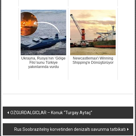
Ukrayna, Rusya’nın ‘Gölge
Newcastlemax'ı Winning
Filo’sunu Türkiye
Shipping'e Dönüştürüyor
yakınlarında vurdu
Yazı
OZGURDALGICLAR – Konuk “Turgay Aytaç”
dolaşımı
Rus Soobrazitelny korvetinden denizaltı savunma tatbikatı