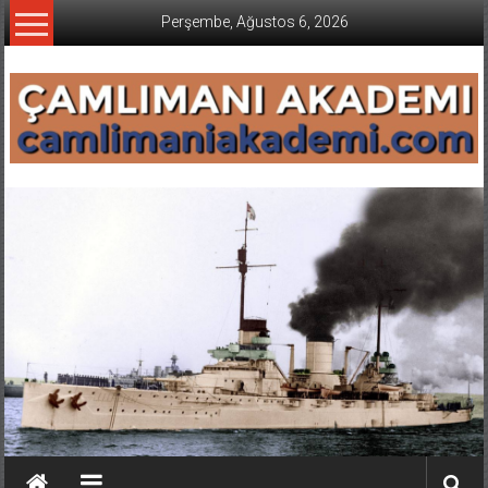
İçeriğe
Perşembe, Ağustos 6, 2026
geç
CAMLIMANI
AKADEMI