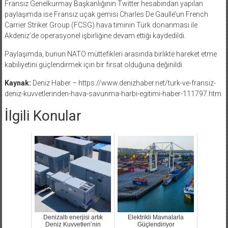
Fransız Genelkurmay Başkanlığının Twitter hesabından yapılan
paylaşımda ise Fransız uçak gemisi Charles De Gaulle’un French
Carrier Striker Group (FCSG) hava timinin Türk donanması ile
Akdeniz’de operasyonel işbirliğine devam ettiği kaydedildi.
Paylaşımda, bunun NATO müttefikleri arasında birlikte hareket etme
kabiliyetini güçlendirmek için bir fırsat olduğuna değinildi.
Kaynak:
Deniz Haber – https://www.denizhaber.net/turk-ve-fransiz-
deniz-kuvvetlerinden-hava-savunma-harbi-egitimi-haber-111797.htm
İlgili Konular
Denizaltı enerjisi artık
Elektrikli Mavnalarla
Deniz Kuvvetleri’nin
Güçlendiriyor