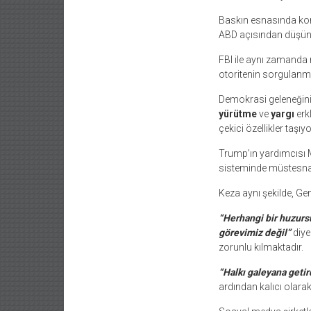
Baskın esnasında kongr
ABD açısından düşün
FBI ile aynı zamanda 
otoritenin sorgulanm
Demokrasi geleneğini
yürütme
ve
yargı
erk
çekici özellikler taşıy
Trump’ın yardımcısı 
sisteminde müstesna b
Keza aynı şekilde, G
“Herhangi bir huzurs
görevimiz değil”
diye
zorunlu kılmaktadır.
“Halkı galeyana getir
ardından kalıcı olarak