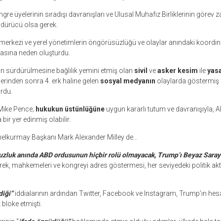
e üyelerinin sıradışı davranışları ve Ulusal Muhafız Birliklerinin görev z
dürücü olsa gerek.
merkezi ve yerel yönetimlerin öngörüsüzlüğü ve olaylar anındaki koordine 
asına neden oluşturdu.
n sürdürülmesine bağlılık yemini etmiş olan
sivil
ve
asker kesim
ile
yas
lerinden sonra 4. erk haline gelen
sosyal medyanın
olaylarda göstermiş 
ordu.
Mike Pence;
hukukun üstünlüğüne
uygun kararlı tutum ve davranışıyla, 
ir yer edinmiş olabilir.
enelkurmay Başkanı Mark Alexander Milley de…
uzluk anında ABD ordusunun hiçbir rolü olmayacak, Trump’ı Beyaz Saray
rek, mahkemeleri ve kongreyi adres göstermesi, her seviyedeki politik akt
diği”
iddialarının ardından Twitter, Facebook ve Instagram, Trump’ın hesa
 bloke etmişti.