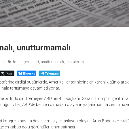
alı, unutturmamalı
hergünşen
,
ismet
,
unutturmamalı
,
unutulmamalı
Post
Bluesky
Telegram
ferine girdiği bugünlerde, Amerikalılar tarihlerine en karanlık gün olar
ı hala tartışmaya devam ediyorlar.
e bir türlü sindiremeyen ABD’nin 45. Başkanı Donald Trump’ın; gerilimi artır
olduğu tivitler, ABD’de benzeri olmayan olayların yaşanmasına zemin hazır
ni kongre binasına davet etmesiyle başlayan olaylar, Arap Baharı ve eski
gelen kabus dolu görüntüleri anımsatmıştı.