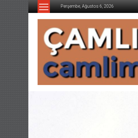
İçeriğe
Perşembe, Ağustos 6, 2026
geç
CAMLIMANI
AKADEMI