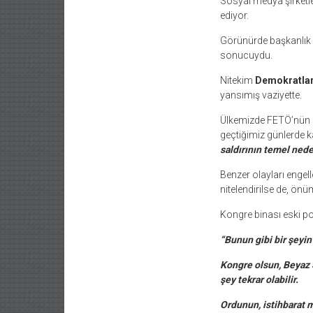
Sosyal medya şirketle
ediyor.
Görünürde başkanlık 
sonucuydu.
Nitekim
Demokratla
yansımış vaziyette.
Ülkemizde FETÖ’nün D
geçtiğimiz günlerde 
saldırının temel ned
Benzer olayları engell
nitelendirilse de, ön
Kongre binası eski po
“Bunun gibi bir şeyin
Kongre olsun, Beyaz 
şey tekrar olabilir.
Ordunun, istihbarat m