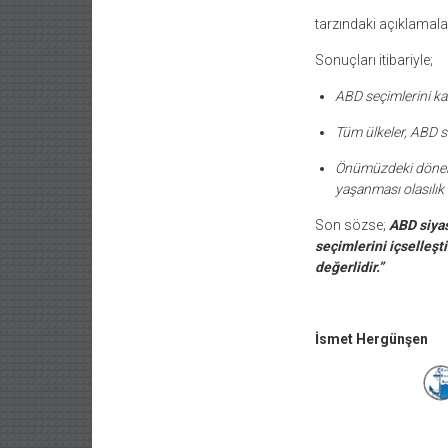
tarzındaki açıklamala
Sonuçları itibariyle;
ABD seçimlerini ka
Tüm ülkeler, ABD se
Önümüzdeki dönemd
yaşanması olasılık 
Son sözse;
ABD siyas
seçimlerini içselleşt
değerlidir.”
İsmet Hergünşen