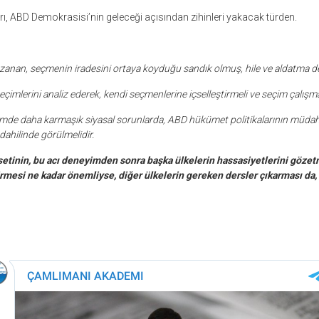
rı, ABD Demokrasisi’nin geleceği açısından zihinleri yakacak türden.
zanan, seçmenin iradesini ortaya koyduğu sandık olmuş, hile ve aldatma de
çimlerini analiz ederek, kendi seçmenlerine içselleştirmeli ve seçim çalışma
e daha karmaşık siyasal sorunlarda, ABD hükümet politikalarının müdah
dahilinde görülmelidir.
etinin, bu acı deneyimden sonra başka ülkelerin hassasiyetlerini gözetm
irmesi ne kadar önemliyse, diğer ülkelerin gereken dersler çıkarması da, 