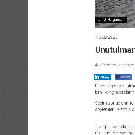
İsmet Hergünşen
7 Ocak 2023
Unutulmam
Gönderen: yonetmen
Share
Share
Ülkemizin seçim atmos
kanlı kongre baskının
Seçim sonuçlarını için
söylemleri ile atmış 
Trump’ın destekçileri
ülkelerinde meydana 