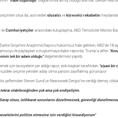
rinin “
ifade özgürlüğü”
bağlamında atmış olduğu adımlar, ülkede hala t
seçimleri olsa da, asıl neden
ulusalcı
ve
küreselci rekabetin
meydanlara
r
ile
Cumhuriyetçiler
arasındaki kutuplaşma, ABD Temsilciler Meclisi Baş
arbe Girişimini Araştırma Raporu hükümsüz hale gelirken, ABD’de 18 a
kamuoyu ile paylaşılan soruşturmaya ilişkin raporda, Trump’a atfen
“Kong
eninin tek bir adam olduğu”
değerlendirmesi yapıldı.
emek için tavsiyelerin yer aldığı rapor, eski başkan tarafından
“siyasi bir c
ümüzdeki seçime yeniden aday olma şansını zayıflatmış görünüyor.
lis şeflerinden Steven Sund’un Newsweek Dergisi’ne verdiği demeç oldukç
 tekrar olabileceğinden çok ama çok endişeliyim.
Saray olsun, istihbarat sorunlarını düzeltmezsek, güvenliği düzeltmezs
eselelerini politize etmesine izin verdiğini hissediyorum”