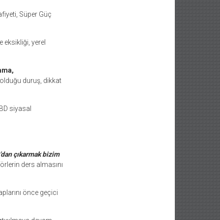
afiyeti, Süper Güç
eksikliği, yerel
ama,
olduğu duruş, dikkat
ABD siyasal
’dan çıkarmak bizim
örlerin ders almasını
plarını önce geçici