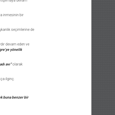
artışılmaya devam
 inmesinin bir
kanlık seçimlerine de
ydır devam eden ve
re’ye yönelik
adı avı”
olarak
a ilginç.
ek buna benzer bir