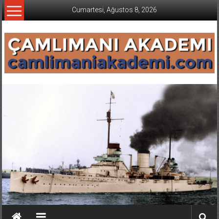
İçeriğe
Cumartesi, Ağustos 8, 2026
geç
CAMLIMANI
AKADEMI