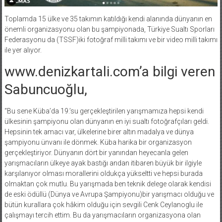
Toplamda 15 ülke ve 35 takımın katıldığı kendi alanında dünyanın en
önemli organizasyonu olan bu şampiyonada, Türkiye Sualtı Sporları
Federasyonu da (TSSF)iki fotoğraf milli takımı ve bir video milli takımı
ile yer alıyor.
www.denizkartali.com’a bilgi veren
Sabuncuoğlu,
“Bu sene Küba’da 19.’su gerçekleştirilen yarışmamıza hepsi kendi
ülkesinin şampiyonu olan dünyanın en iyi sualtı fotoğrafçıları geldi.
Hepsinin tek amacı var, ülkelerine birer altın madalya ve dünya
şampiyonu ünvanı ile dönmek. Küba harika bir organizasyon
gerçekleştiriyor. Dünyanın dört bir yanından heyecanla gelen
yarışmacıların ülkeye ayak bastığı andan itibaren büyük bir ilgiyle
karşılanıyor olması morallerini oldukça yükseltti ve hepsi burada
olmaktan çok mutlu. Bu yarışmada ben teknik delege olarak kendisi
de eski ödüllü (Dünya ve Avrupa Şampiyonu)bir yarışmacı olduğu ve
bütün kurallara çok hâkim olduğu için sevgili Cenk Ceylanoglu ile
çalışmayı tercih ettim. Bu da yarışmacıların organizasyona olan