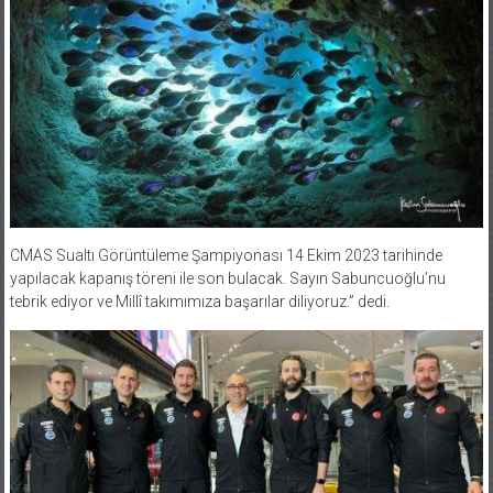
CMAS Sualtı Görüntüleme Şampiyonası 14 Ekim 2023 tarihinde
yapılacak kapanış töreni ile son bulacak. Sayın Sabuncuoğlu’nu
tebrik ediyor ve Millî takımımıza başarılar diliyoruz.” dedi.