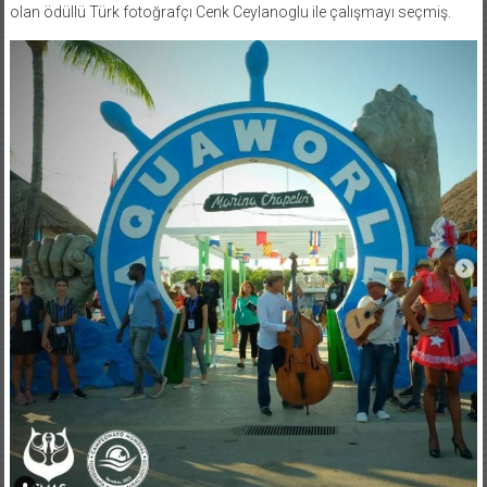
olan ödüllü Türk fotoğrafçı Cenk Ceylanoglu ile çalışmayı seçmiş.