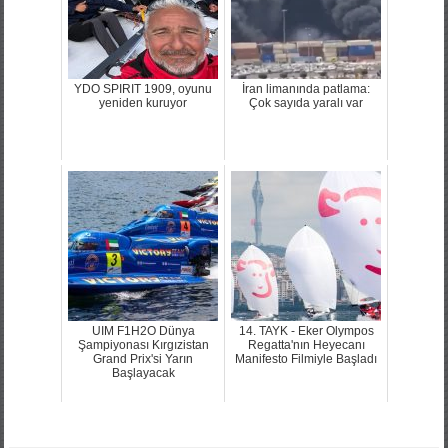
YDO SPIRIT 1909, oyunu
İran limanında patlama:
yeniden kuruyor
Çok sayıda yaralı var
UIM F1H2O Dünya
14. TAYK - Eker Olympos
Şampiyonası Kırgızistan
Regatta'nın Heyecanı
Grand Prix'si Yarın
Manifesto Filmiyle Başladı
Başlayacak