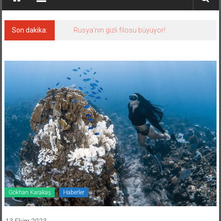
Son dakika:
Rusya’nın gizli filosu büyüyor!
Gökhan Karakaş
Haberler
13 Ekim 2023