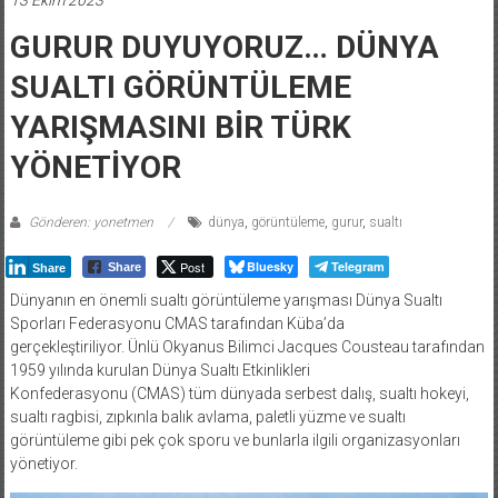
GURUR DUYUYORUZ… DÜNYA
SUALTI GÖRÜNTÜLEME
YARIŞMASINI BİR TÜRK
YÖNETİYOR
Gönderen: yonetmen
dünya
,
görüntüleme
,
gurur
,
sualtı
Post
Bluesky
Telegram
Share
Share
Dünyanın en önemli sualtı görüntüleme yarışması Dünya Sualtı
Sporları Federasyonu CMAS tarafından Küba’da
gerçekleştiriliyor. Ünlü Okyanus Bilimci Jacques Cousteau tarafından
1959 yılında kurulan Dünya Sualtı Etkinlikleri
Konfederasyonu (CMAS) tüm dünyada serbest dalış, sualtı hokeyi,
sualtı ragbisi, zıpkınla balık avlama, paletli yüzme ve sualtı
görüntüleme gibi pek çok sporu ve bunlarla ilgili organizasyonları
yönetiyor.