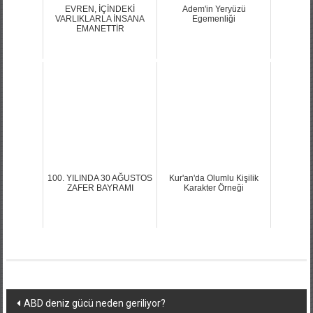
EVREN, İÇİNDEKİ
Adem'in Yeryüzü
VARLIKLARLA İNSANA
Egemenliği
EMANETTİR
100. YILINDA 30 AĞUSTOS
Kur'an'da Olumlu Kişilik
ZAFER BAYRAMI
Karakter Örneği
Yazı
ABD deniz gücü neden geriliyor?