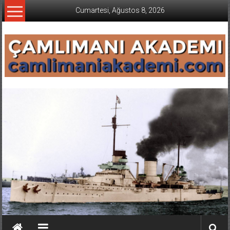
İçeriğe
Cumartesi, Ağustos 8, 2026
geç
CAMLIMANI
AKADEMI