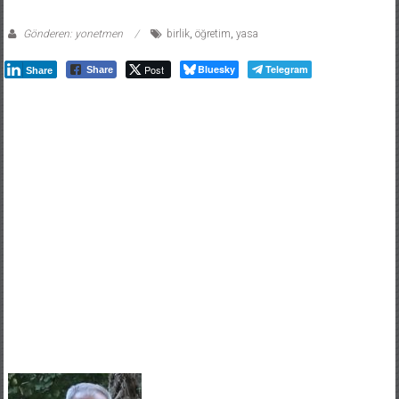
Gönderen: yonetmen
birlik
,
öğretim
,
yasa
Post
Bluesky
Telegram
Share
Share