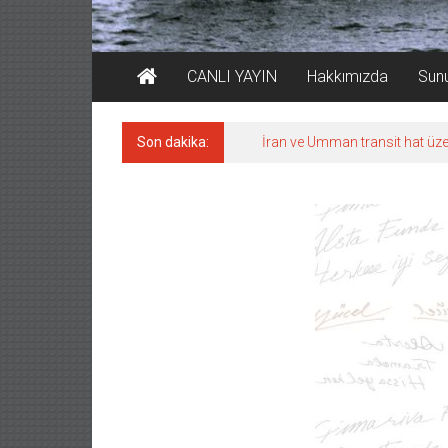
CANLI YAYIN
Hakkımızda
Sun
Son dakika:
İran ve Umman transit hat üze