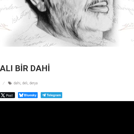
ALI BİR DAHİ
dahi
,
deli
,
derya
Post
Bluesky
Telegram