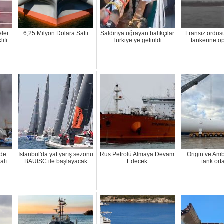
eler
6,25 Milyon Dolara Sattı
Saldırıya uğrayan balıkçılar
Fransız ordu
lifi
Türkiye’ye getirildi
tankerine o
rde
İstanbul'da yat yarış sezonu
Rus Petrolü Almaya Devam
Origin ve Am
alı
BAUISC ile başlayacak
Edecek
tank orta