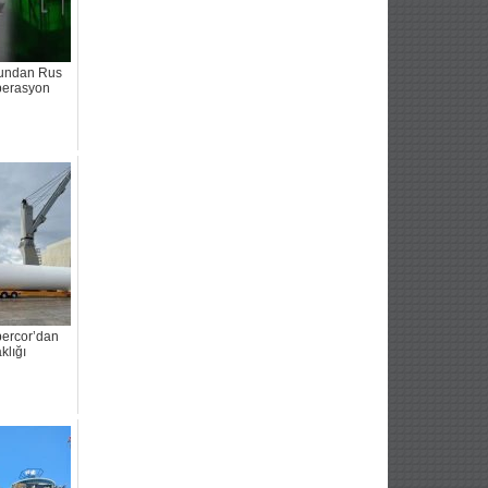
sundan Rus
perasyon
bercor’dan
klığı