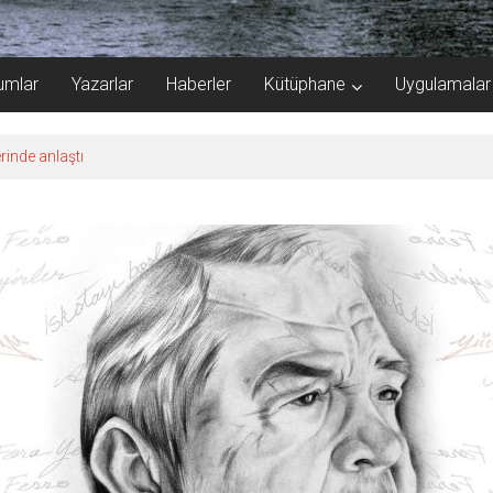
umlar
Yazarlar
Haberler
Kütüphane
Uygulamalar
rinde anlaştı