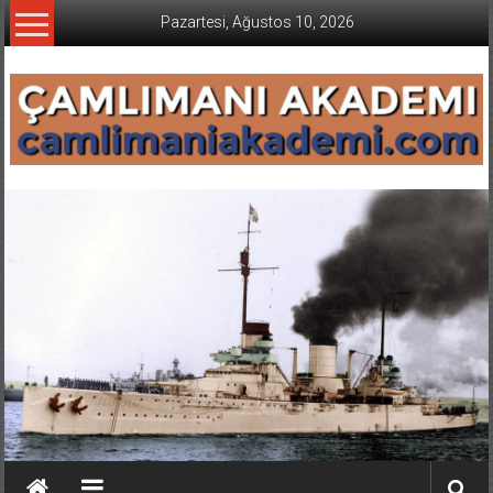
İçeriğe
Pazartesi, Ağustos 10, 2026
geç
CAMLIMANI
AKADEMI