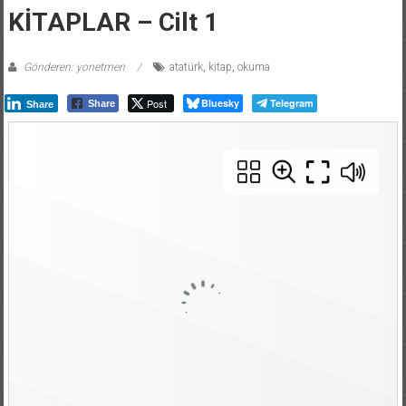
KİTAPLAR – Cilt 1
Gönderen: yonetmen
atatürk
,
kitap
,
okuma
Post
Bluesky
Telegram
Share
Share