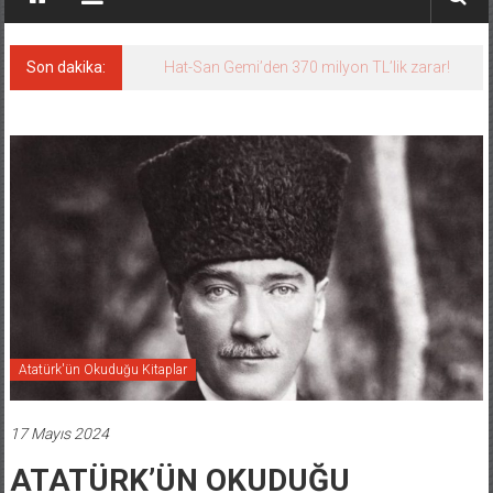
Son dakika:
Hat-San Gemi’den 370 milyon TL’lik zarar!
Atatürk'ün Okuduğu Kitaplar
17 Mayıs 2024
ATATÜRK’ÜN OKUDUĞU