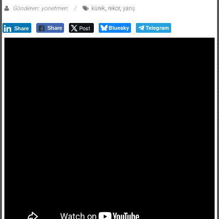
Gönderen: yonetmen
kürek
,
rekor
,
yarış
Post
Bluesky
Telegram
Share
Share