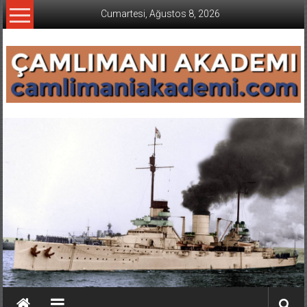
İçeriğe
Cumartesi, Ağustos 8, 2026
geç
CAMLIMANI
AKADEMI