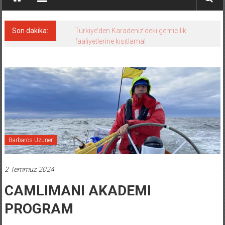
Son dakika:
Türkiye’den Karadeniz’deki gemicilik
faaliyetlerine kısıtlama!
Barbaros Uzuner
2 Temmuz 2024
CAMLIMANI AKADEMI
PROGRAM