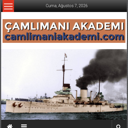
İçeriğe
Cuma, Ağustos 7, 2026
geç
CAMLIMANI
AKADEMI