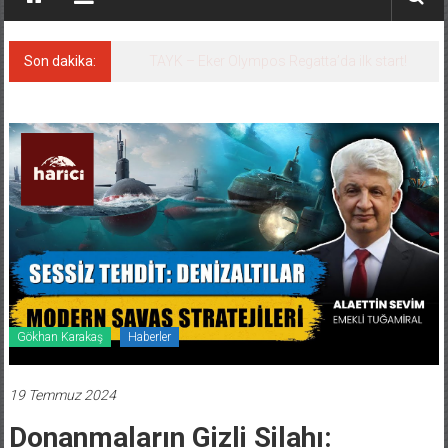
Son dakika:
İstanbul ve Çanakkale: 6 ayda 40.000 gemi
Gökhan Karakaş
Haberler
19 Temmuz 2024
Donanmaların Gizli Silahı: