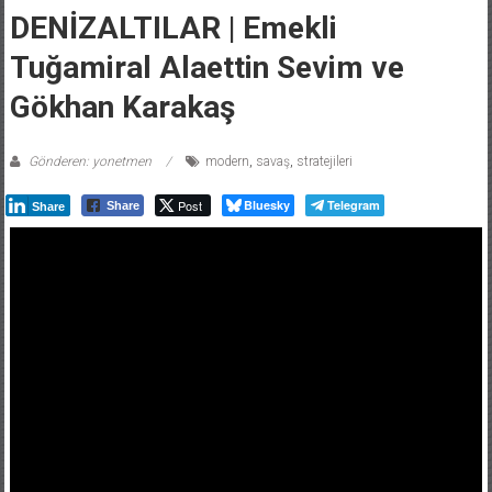
DENİZALTILAR | Emekli
Tuğamiral Alaettin Sevim ve
Gökhan Karakaş
Gönderen: yonetmen
modern
,
savaş
,
stratejileri
Post
Bluesky
Telegram
Share
Share