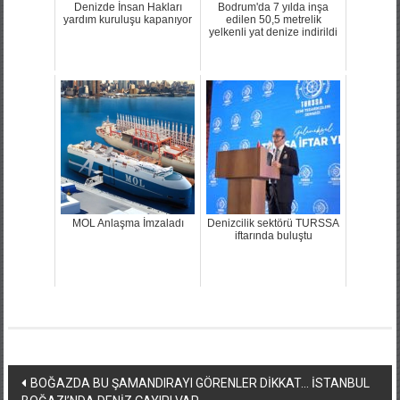
Denizde İnsan Hakları
Bodrum'da 7 yılda inşa
yardım kuruluşu kapanıyor
edilen 50,5 metrelik
yelkenli yat denize indirildi
MOL Anlaşma İmzaladı
Denizcilik sektörü TURSSA
iftarında buluştu
Yazı
BOĞAZDA BU ŞAMANDIRAYI GÖRENLER DİKKAT… İSTANBUL