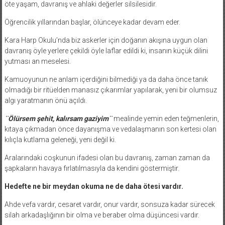
öte yaşam, davranış ve ahlaki değerler silsilesidir.
Öğrencilik yıllarından başlar, ölünceye kadar devam eder.
Kara Harp Okulu’nda biz askerler için doğanın akışına uygun olan
davranış öyle yerlere çekildi öyle laflar edildi ki, insanın küçük dilini
yutması an meselesi.
Kamuoyunun ne anlam içerdiğini bilmediği ya da daha önce tanık
olmadığı bir ritüelden manasız çıkarımlar yapılarak, yeni bir olumsuz
algı yaratmanın önü açıldı.
¨Ölürsem şehit, kalırsam gaziyim¨
mealinde yemin eden teğmenlerin,
kıtaya çıkmadan önce dayanışma ve vedalaşmanın son kertesi olan
kılıçla kutlama geleneği, yeni değil ki.
Aralarındaki coşkunun ifadesi olan bu davranış, zaman zaman da
şapkaların havaya fırlatılmasıyla da kendini göstermiştir.
Hedefte ne bir meydan okuma ne de daha ötesi vardır.
Ahde vefa vardır, cesaret vardır, onur vardır, sonsuza kadar sürecek
silah arkadaşlığının bir olma ve beraber olma düşüncesi vardır.