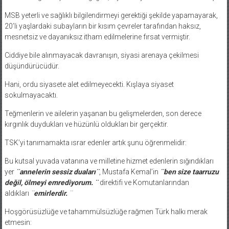
MSB yeterli ve sağlıklı bilgilendirmeyi gerektiği şekilde yapamayarak,
20’li yaşlardaki subayların bir kısım çevreler tarafından haksız,
mesnetsiz ve dayanıksız itham edilmelerine fırsat vermiştir.
Ciddiye bile alınmayacak davranışın, siyasi arenaya çekilmesi
düşündürücüdür.
Hani, ordu siyasete alet edilmeyecekti. Kışlaya siyaset
sokulmayacaktı.
Teğmenlerin ve ailelerin yaşanan bu gelişmelerden, son derece
kırgınlık duydukları ve hüzünlü oldukları bir gerçektir.
TSK’yi tanımamakta ısrar edenler artık şunu öğrenmelidir:
Bu kutsal yuvada vatanına ve milletine hizmet edenlerin sığındıkları
yer
¨annelerin sessiz duaları¨
, Mustafa Kemal’in
¨ben size taarruzu
değil, ölmeyi emrediyorum. ¨
direktifi ve Komutanlarından
aldıkları
¨
emirlerdir.
¨
Hoşgörüsüzlüğe ve tahammülsüzlüğe rağmen Türk halkı merak
etmesin: