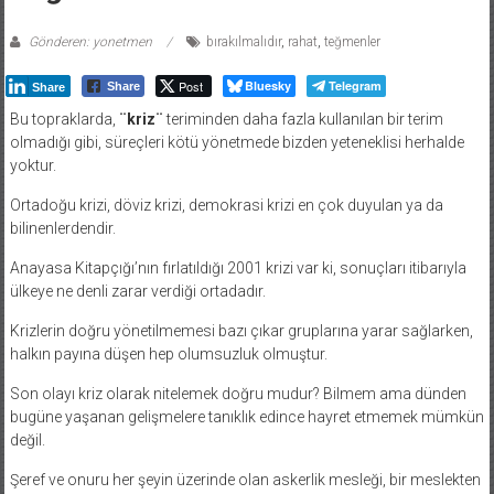
Gönderen: yonetmen
bırakılmalıdır
,
rahat
,
teğmenler
Post
Bluesky
Telegram
Share
Share
Bu topraklarda,
¨kriz¨
teriminden daha fazla kullanılan bir terim
olmadığı gibi, süreçleri kötü yönetmede bizden yeteneklisi herhalde
yoktur.
Ortadoğu krizi, döviz krizi, demokrasi krizi en çok duyulan ya da
bilinenlerdendir.
Anayasa Kitapçığı’nın fırlatıldığı 2001 krizi var ki, sonuçları itibarıyla
ülkeye ne denli zarar verdiği ortadadır.
Krizlerin doğru yönetilmemesi bazı çıkar gruplarına yarar sağlarken,
halkın payına düşen hep olumsuzluk olmuştur.
Son olayı kriz olarak nitelemek doğru mudur? Bilmem ama dünden
bugüne yaşanan gelişmelere tanıklık edince hayret etmemek mümkün
değil.
Şeref ve onuru her şeyin üzerinde olan askerlik mesleği, bir meslekten