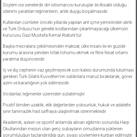
Söylem ise senelerdir din istismarcısı kuruluşlar ile iltisaklı olduğu
izlenimi yaratılan teğmenlerin, anlık duygu boşalmasıdır.
Kullanılan cümleler önceki yıllarda yapılan ant içme yemininden alıntı
ve Türk Ordusu’nun genetik kodlarından çıkartmayacağı ülkemizin
kurucusu Gazi Mustafa Kemal Atatürk’tür.
Başka mecralara çekilmesinden maksat, ülke insanı ile en güzide
kurumu arasına yeniden nifak tohumu ekmek ve fitne fesat ortamı
yaratma düşüncesidir.
İç ve dış cephenin vaz geçilmeyecek son kalesi durumunda tutulması
gereken Türk Silahlı Kuvvetleri’nin saldırılara maruz bırakılarak, görev
azim ve kararlığının yok edilmesidir.
Vicdanlar, teğmenler üzerinden sızlatılmıştır.
Pozitif ilimden uzaklık, etik değerlerden yoksunluk, hukuk ve adalette
sınır tanımazlık had safhaya ulaştırılmak istenmektedir.
Akademik, askeri ve sportif anlamda alınan eğitimin sonunda Harp
Okullarından mezun olan genç subayların omuzlarına yüklenen
sorumluluğun taçlandırıldığı gün, siyasi söylemlere kurban edilmiştir.