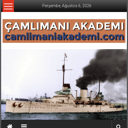
İçeriğe
Perşembe, Ağustos 6, 2026
geç
CAMLIMANI
AKADEMI