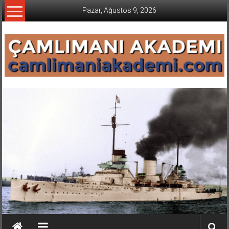
İçeriğe
Pazar, Ağustos 9, 2026
geç
CAMLIMANI
AKADEMI