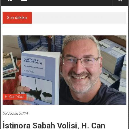
Son dakika:
Karadeniz’deki güvenlik krizi, navluna
vuruyor!
H. Can Yücel
28 Aralık 2024
İstinora Sabah Volisi, H. Can