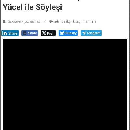
Yücel ile Söyleşi
Gönderen: yonetmen
ada
,
balıkçı
,
kitap
,
marmara
Post
Bluesky
Telegram
Share
Share