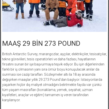
MAAŞ 29 BİN 273 POUND
British Antarctic Survey, marangozlar, aşçılar, elektrikçiler, tesisatçılar,
tekne görevlileri, tesis operatörleri ve daha fazlası, hayatlarının
fırsatını sunan bir işe başvurmaya teşvik ediyor. Bu işin diğerlerinden
farklı bir iş olmasının yanı sıra ömür boyu konuşulacak anılar da
sunması ise cazip tarafları. Sözleşmeler altı ila 18 ay arasında
değişirken maaşlar yıllık 29.273 Pound’dan başlıyor. İstasyonlarda
yaşarken hiçbir dış maliyet olmadığını belirtmekte fayda var çünkü
tüm yaşam masrafları (konaklama, yemek, seyahat, uzman
kıyafetleri, araçlar ve eğitim) tamamen iş veren tarafından
karşılanıyor.