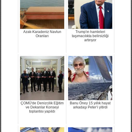
Azak-Karadeniz Navlun
Trump'ın hamleleri
Oranları
taşımacılıkta belirsizliği
artırıyor
ÇOMÜ'de Denizcilik Eğitim
Banu Öney 15 yıllık hayat
ve Dekanlar Konseyi
arkadaşı Peter’i yitirdi
toplantısı yapıldı