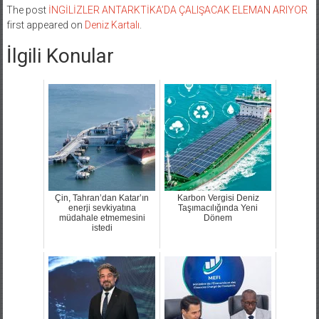
The post
İNGİLİZLER ANTARKTİKA’DA ÇALIŞACAK ELEMAN ARIYOR
first appeared on
Deniz Kartalı
.
İlgili Konular
Çin, Tahran’dan Katar’ın
Karbon Vergisi Deniz
enerji sevkiyatına
Taşımacılığında Yeni
müdahale etmemesini
Dönem
istedi