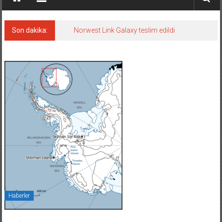
Son dakika:
Norwest Link Galaxy teslim edildi
Haberler