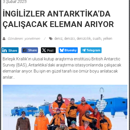
5 Şubat 2025
İNGİLİZLER ANTARKTİKA’DA
ÇALIŞACAK ELEMAN ARIYOR
Gönderen: yonetmen
deniz
,
denizci
,
denizcilik
,
sualtı
,
yelken
Post
Bluesky
Telegram
Share
Share
Birleşik Krallık’ın ulusal kutup araştırma enstitüsü British Antarctic
Survey (BAS), Antarktika’daki araştırma istasyonlarında çalışacak
elemanlar arıyor. Bu işin en güzel tarafı ise ömür boyu anlatacak
anılar…