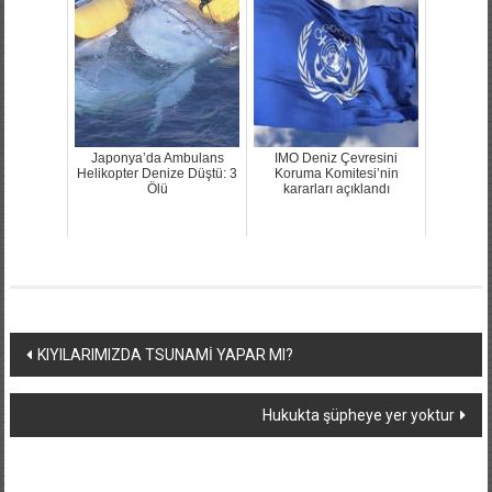
Japonya’da Ambulans
IMO Deniz Çevresini
Helikopter Denize Düştü: 3
Koruma Komitesi’nin
Ölü
kararları açıklandı
Yazı
KIYILARIMIZDA TSUNAMİ YAPAR MI?
dolaşımı
Hukukta şüpheye yer yoktur