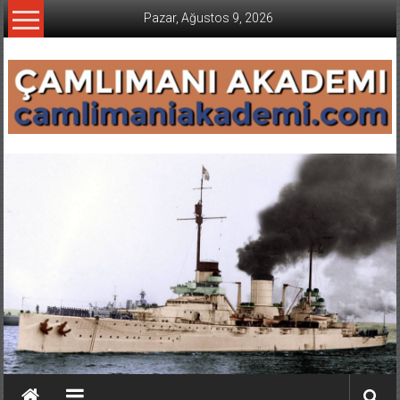
İçeriğe
Pazar, Ağustos 9, 2026
geç
CAMLIMANI
AKADEMI