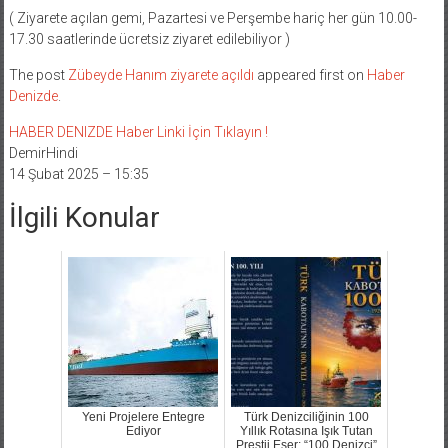
( Ziyarete açılan gemi, Pazartesi ve Perşembe hariç her gün 10.00-
17.30 saatlerinde ücretsiz ziyaret edilebiliyor )
The post
Zübeyde Hanım ziyarete açıldı
appeared first on
Haber
Denizde
.
HABER DENIZDE Haber Linki İçin Tıklayın !
DemirHindi
14 Şubat 2025 – 15:35
İlgili Konular
Yeni Projelere Entegre
Türk Denizciliğinin 100
Ediyor
Yıllık Rotasına Işık Tutan
Prestij Eser: “100 Denizci”