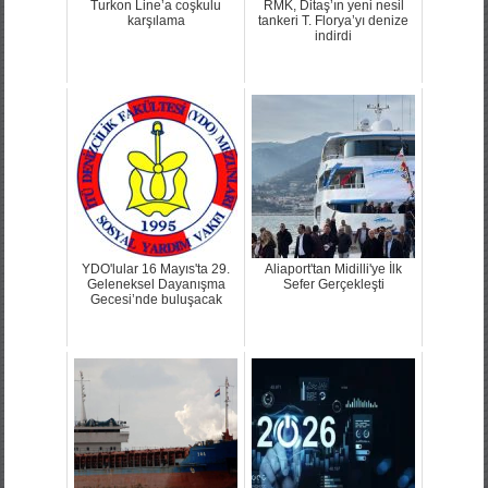
Turkon Line’a coşkulu
RMK, Ditaş’ın yeni nesil
karşılama
tankeri T. Florya’yı denize
indirdi
YDO'lular 16 Mayıs'ta 29.
Aliaport'tan Midilli'ye İlk
Geleneksel Dayanışma
Sefer Gerçekleşti
Gecesi’nde buluşacak