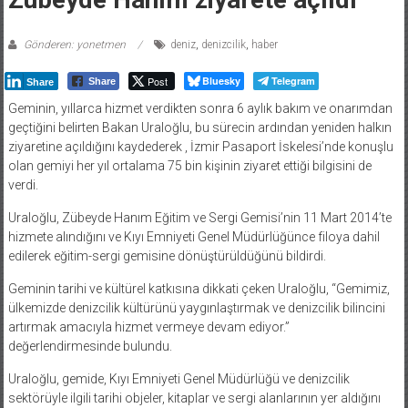
Gönderen: yonetmen
deniz
,
denizcilik
,
haber
Post
Bluesky
Telegram
Share
Share
Geminin, yıllarca hizmet verdikten sonra 6 aylık bakım ve onarımdan
geçtiğini belirten Bakan Uraloğlu, bu sürecin ardından yeniden halkın
ziyaretine açıldığını kaydederek , İzmir Pasaport İskelesi’nde konuşlu
olan gemiyi her yıl ortalama 75 bin kişinin ziyaret ettiği bilgisini de
verdi.
Uraloğlu, Zübeyde Hanım Eğitim ve Sergi Gemisi’nin 11 Mart 2014’te
hizmete alındığını ve Kıyı Emniyeti Genel Müdürlüğünce filoya dahil
edilerek eğitim-sergi gemisine dönüştürüldüğünü bildirdi.
Geminin tarihi ve kültürel katkısına dikkati çeken Uraloğlu, “Gemimiz,
ülkemizde denizcilik kültürünü yaygınlaştırmak ve denizcilik bilincini
artırmak amacıyla hizmet vermeye devam ediyor.”
değerlendirmesinde bulundu.
Uraloğlu, gemide, Kıyı Emniyeti Genel Müdürlüğü ve denizcilik
sektörüyle ilgili tarihi objeler, kitaplar ve sergi alanlarının yer aldığını