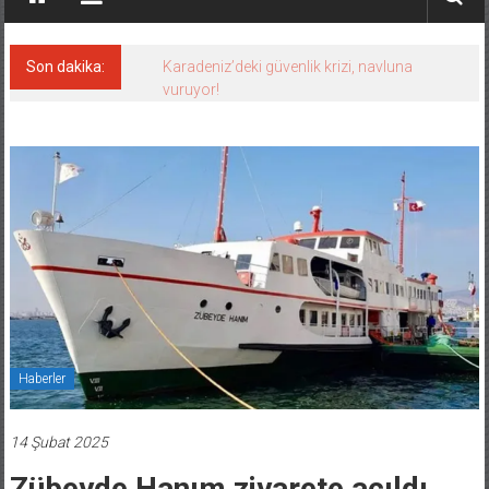
Son dakika:
Karadeniz’deki güvenlik krizi, navluna
vuruyor!
Haberler
14 Şubat 2025
Zübeyde Hanım ziyarete açıldı