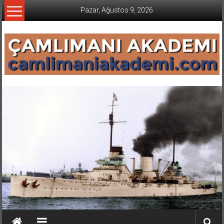
İçeriğe
Pazar, Ağustos 9, 2026
geç
CAMLIMANI
AKADEMI