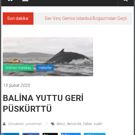
Son dakika:
Dev Vinç Gemisi İstanbul Boğazı’ndan Geçti
Gökhan Karakaş
Haberler
15 Şubat 2025
BALİNA YUTTU GERİ
PÜSKÜRTTÜ
Gönderen: yonetmen
deniz
,
denizcilik
,
haber
,
sualtı