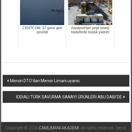
CENTCOM: 37 gemi geri
Asyaport’tan yeşil enerji
çevrildi
hedefinde büyük yatırım
Yazı
Mersin DTO’dan Mersin Limanı uyarısı
dolaşımı
İDDİALI TÜRK SAVURMA SANAYİ ÜRÜNLERİ ABU DABİ’DE
Copyright © 2026
CAMLIMANI AKADEMI
. All rights reserved. Tema: