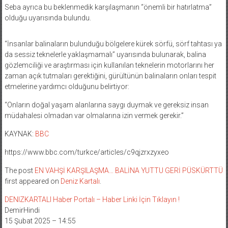
Seba ayrıca bu beklenmedik karşılaşmanın “önemli bir hatırlatma”
olduğu uyarısında bulundu.
“İnsanlar balinaların bulunduğu bölgelere kürek sörfü, sörf tahtası ya
da sessiz teknelerle yaklaşmamalı” uyarısında bulunarak, balina
gözlemciliği ve araştırması için kullanılan teknelerin motorlarını her
zaman açık tutmaları gerektiğini, gürültünün balinaların onları tespit
etmelerine yardımcı olduğunu belirtiyor:
“Onların doğal yaşam alanlarına saygı duymak ve gereksiz insan
müdahalesi olmadan var olmalarına izin vermek gerekir.”
KAYNAK:
BBC
https://www.bbc.com/turkce/articles/c9qjzrxzyxeo
The post
EN VAHŞİ KARŞILAŞMA… BALİNA YUTTU GERİ PÜSKÜRTTÜ
first appeared on
Deniz Kartalı
.
DENIZKARTALI Haber Portalı – Haber Linki İçin Tıklayın !
DemirHindi
15 Şubat 2025 – 14:55