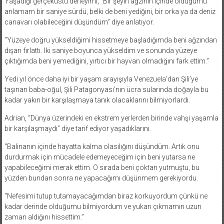
Yaşadığı gerçeküstü deneyimi, “Bir şeyin ağzının içinde olduğumu
anlamam bir saniye sürdü, belki de beni yediğini, bir orka ya da deniz
canavarı olabileceğini düşündüm” diye anlatıyor.
“Yüzeye doğru yükseldiğimi hissetmeye başladığımda beni ağzından
dışarı fırlattı. İki saniye boyunca yükseldim ve sonunda yüzeye
çıktığımda beni yemediğini, yırtıcı bir hayvan olmadığını fark ettim.”
Yedi yıl önce daha iyi bir yaşam arayışıyla Venezuela’dan Şili’ye
taşınan baba-oğul, Şili Patagonyası’nın ücra sularında doğayla bu
kadar yakın bir karşılaşmaya tanık olacaklarını bilmiyorlardı.
Adrian, “Dünya üzerindeki en ekstrem yerlerden birinde vahşi yaşamla
bir karşılaşmaydı” diye tarif ediyor yaşadıklarını.
“Balinanın içinde hayatta kalma olasılığını düşündüm. Artık onu
durdurmak için mücadele edemeyeceğim için beni yutarsa ne
yapabileceğimi merak ettim. O sırada beni çoktan yutmuştu, bu
yüzden bundan sonra ne yapacağımı düşünmem gerekiyordu.
“Nefesimi tutup tutamayacağımdan biraz korkuyordum çünkü ne
kadar derinde olduğumu bilmiyordum ve yukarı çıkmamın uzun
zaman aldığını hissettim.”