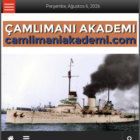
İçeriğe
Perşembe, Ağustos 6, 2026
geç
CAMLIMANI
AKADEMI