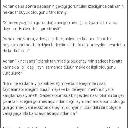
Adrian daha sonra babasının çektiği görüntüleri izlediğinde balinanın
ne kadar büyük olduğunu fark etmiş:
“Sırtın ve yüzgecin göründüğü anı görmemiştim. Görmedim ama
duydum. Bu beni tedirgin etmişti.”
“Ama daha sonra, videoyla birlikte, aslında o kadar devasa bir
boyutta önümde belirdiğini fark ettim ki, belki de görseydim beni daha
da korkuturdu.”
Adrian “ikinci şans” olarak tanımladığı bu deneyimin sadece hayatta
kalmakla ilgili değil, aynı zamanda düşünmekle de ilgili olduğunu
vurguluyor.
“Beni, neleri daha iyi yapabileceğimi ve bu deneyimden nasıl
faydalanabileceğimi düşünmeye ve bu deneyimi memnuniyetle
karşılamaya yöneltti. Sadece olumsuz bir şeyden nasıl olumlu bir şey
çıkarılabileceğini görmek açısından değil, aynı zamanda bunu olduğu
gibi görmek, yani eşsiz bir deneyim, dünyanın ucundaki bir bölgede
vahşi yaşamla karşılaşmak açısından da.”