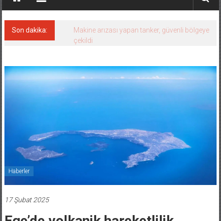
Son dakika:
Makine arızası yapan tanker, güvenli bölgeye
çekildi
Haberler
17 Şubat 2025
Ege’de volkanik hareketlilik