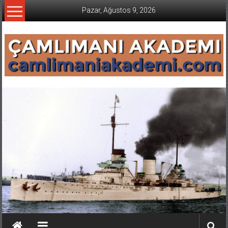
İçeriğe
Pazar, Ağustos 9, 2026
geç
CAMLIMANI
AKADEMI