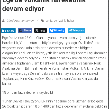
devam ediyor
Gönderen: yonetmen
deniz
,
denizcilik
,
haber
Post
Bluesky
Telegram
Share
Share
Ege Denizi’nde 26 Ocak’tan bu yana devam eden yoğun sismik
hareketlilik, Yunanistan’da büyük endişeye yol açtı. Özellikle Santorini
ve çevresindeki adalarda artan depremler nedeniyle bölgede
olağanüstü hal ilan edilirken, yetkililer konuyla ilgili önemli açıklamalar
yapmaya devam ediyor.Yunanistan’da sismik riskleri değerlendirmek
amacıyla toplanan Sismik Tehlikeyi Değerlendirme ve Sismik Riski
Azaltma Daimi Bilimsel Heyeti ile Yunanistan Volkanik Arkının Daimi
İzleme Heyeti, Ege Denizi’ndeki sarsıntıları ayrıntılı olarak inceledi.
Toplantıya, İklim Krizi ve Sivil Koruma Bakanı Vasilis Kikilyas da
katıldı.
18 binden fazla deprem kaydedildi
Yunan Devlet Televizyonu ERT’nin haberine göre, uzmanlar bölgede
26 Ocak’tan itibaren 18 bin 400’den fazla depremin meydana geldiğini