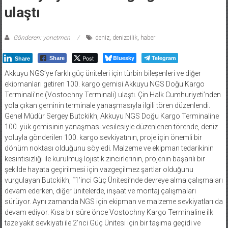
ulaştı
Gönderen: yonetmen
deniz
,
denizcilik
,
haber
Post
Bluesky
Telegram
Share
Share
Akkuyu NGS’ye farklı güç üniteleri için türbin bileşenleri ve diğer
ekipmanları getiren 100. kargo gemisi Akkuyu NGS Doğu Kargo
Terminali’ne (Vostochny Terminali) ulaştı. Çin Halk Cumhuriyeti’nden
yola çıkan geminin terminale yanaşmasıyla ilgili tören düzenlendi.
Genel Müdür Sergey Butckikh, Akkuyu NGS Doğu Kargo Terminaline
100. yük gemisinin yanaşması vesilesiyle düzenlenen törende, deniz
yoluyla gönderilen 100. kargo sevkiyatının, proje için önemli bir
dönüm noktası olduğunu söyledi. Malzeme ve ekipman tedarikinin
kesintisizliği ile kurulmuş lojistik zincirlerinin, projenin başarılı bir
şekilde hayata geçirilmesi için vazgeçilmez şartlar olduğunu
vurgulayan Butckikh, “1’inci Güç Ünitesi’nde devreye alma çalışmaları
devam ederken, diğer ünitelerde, inşaat ve montaj çalışmaları
sürüyor. Aynı zamanda NGS için ekipman ve malzeme sevkiyatları da
devam ediyor. Kısa bir süre önce Vostochny Kargo Terminaline ilk
taze yakıt sevkiyatı ile 2’nci Güç Ünitesi için bir taşıma geçidi ve