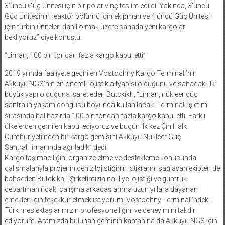
3’üncü Güç Ünitesi için bir polar vinç teslim edildi. Yakında, 3’üncü
Güç Ünitesinin reaktör bölümü için ekipman ve 4’üncü Güç Ünitesi
için türbin üniteleri dahil olmak üzere sahada yeni kargolar
bekliyoruz” diye konuştu.
“Liman, 100 bin tondan fazla kargo kabul etti”
2019 yılında faaliyete geçirilen Vostochny Kargo Terminali’nin
Akkuyu NGS’nin en önemli lojistik altyapısı olduğunu ve sahadaki ilk
büyük yapı olduğuna işaret eden Butckikh, “Liman, nükleer güç
santralin yaşam döngüsü boyunca kullanılacak. Terminal, işletimi
sırasında halihazırda 100 bin tondan fazla kargo kabul etti. Farklı
ülkelerden gemileri kabul ediyoruz ve bugün ilk kez Çin Halk
Cumhuriyeti’nden bir kargo gemisini Akkuyu Nükleer Güç
Santrali limanında ağırladık” dedi.
Kargo taşımacılığını organize etme ve destekleme konusunda
çalışmalarıyla projenin deniz lojistiğinin istikrarını sağlayan ekipten de
bahseden Butckikh, “Şirketimizin nakliye lojistiği ve gümrük
departmanındaki çalışma arkadaşlarıma uzun yıllara dayanan
emekleri için teşekkür etmek istiyorum. Vostochny Terminali’ndeki
Türk meslektaşlarımızın profesyonelliğini ve deneyimini takdir
ediyorum. Aramızda bulunan geminin kaptanına da Akkuyu NGS için