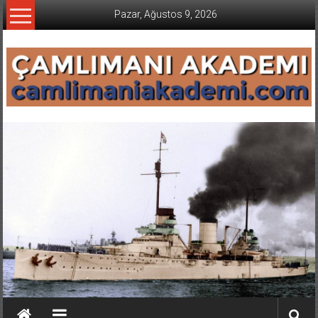
İçeriğe
Pazar, Ağustos 9, 2026
geç
CAMLIMANI
AKADEMI