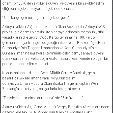
önemli bir yükü deniz yoluyla güvenli ve güvenilir bir şekilde teslim
ettiği için teşekkür ediyorum” şeklinde konuştu.
“100. kargo gemisi başarılı bir şekilde geldi”
Akkuyu Nükleer A.Ş. Liman Müdürü Okan Bozkurt da, Akkuyu NGS
projesi için önemli bir etkinlikte bir araya gelmenin memnuniyetini
yaşadıklarını dile getirdi. Doğu Kargo terminaline 100. kargo
gemisinin başarılı bir şekilde geldiğini ifade eden Bozkurt, “Çin Halk
Cumhuriyeti’nin Taiçang limanından ve Kore Cumhuriyeti’nin
Gunsan limanına uğrayarak terminale gelen gemi, sahaya güvenli
olarak şalt sahası ve turbo jeneratör tesisi bileşenlerinden oluşan bir
parti ekipman teslim etti” dedi.
Konuşmaların ardından Genel Müdür Sergey Butckikh, geminin
başarılı bir şekilde limana varışı ve yükün teslimi
dolayısıyla Liman Müdürü Okan Bozkurt ile gemi kaptanı Wen
Zhiqiang’a plaket verdi, çalışanlarla fotoğraf çektirdi.
“Tesislerin hazır olma durumu yüzde 95’in üzerinde”
Akkuyu Nükleer A.Ş. Genel Müdürü Sergey Butckikh, törenin ardından
gazetecilere Akkuyu NGS’deki yürütülen çalışmalara ilişkin