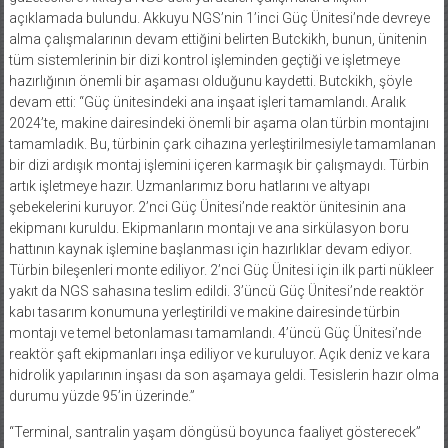
açıklamada bulundu. Akkuyu NGS’nin 1’inci Güç Ünitesi’nde devreye
alma çalışmalarının devam ettiğini belirten Butckikh, bunun, ünitenin
tüm sistemlerinin bir dizi kontrol işleminden geçtiği ve işletmeye
hazırlığının önemli bir aşaması olduğunu kaydetti. Butckikh, şöyle
devam etti: “Güç ünitesindeki ana inşaat işleri tamamlandı. Aralık
2024’te, makine dairesindeki önemli bir aşama olan türbin montajını
tamamladık. Bu, türbinin çark cihazına yerleştirilmesiyle tamamlanan
bir dizi ardışık montaj işlemini içeren karmaşık bir çalışmaydı. Türbin
artık işletmeye hazır. Uzmanlarımız boru hatlarını ve altyapı
şebekelerini kuruyor. 2’nci Güç Ünitesi’nde reaktör ünitesinin ana
ekipmanı kuruldu. Ekipmanların montajı ve ana sirkülasyon boru
hattının kaynak işlemine başlanması için hazırlıklar devam ediyor.
Türbin bileşenleri monte ediliyor. 2’nci Güç Ünitesi için ilk parti nükleer
yakıt da NGS sahasına teslim edildi. 3’üncü Güç Ünitesi’nde reaktör
kabı tasarım konumuna yerleştirildi ve makine dairesinde türbin
montajı ve temel betonlaması tamamlandı. 4’üncü Güç Ünitesi’nde
reaktör şaft ekipmanları inşa ediliyor ve kuruluyor. Açık deniz ve kara
hidrolik yapılarının inşası da son aşamaya geldi. Tesislerin hazır olma
durumu yüzde 95’in üzerinde.”
“Terminal, santralin yaşam döngüsü boyunca faaliyet gösterecek”