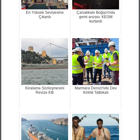
En Yüksek Seviyesine
Çanakkale Boğazı'nda
Çıkardı
gemi arızası: KEGM
kurtardı
Kiralama Sözleşmesini
Marmara Denizi'nde Dev
Revize Etti
Kirlilik Tatbikatı