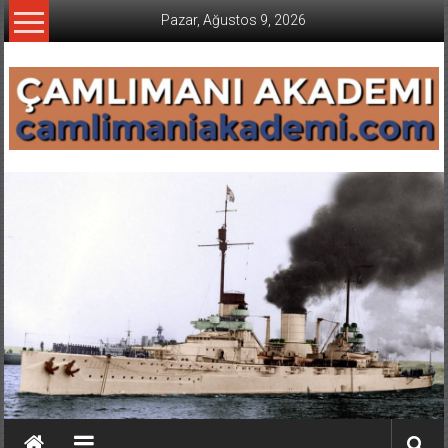
İçeriğe
Pazar, Ağustos 9, 2026
geç
CAMLIMANI
AKADEMI