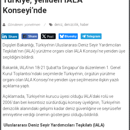
Konseyi’nde
Gönderen: yonetmen
deniz
,
denizcilik
,
haber
Post
Bluesky
Telegram
Share
Share
Dışişleri Bakanlığı, Türkiye’nin Uluslararası Deniz Seyir Yardımcıları
Teşkilatı’nın (IALA) yürütme organı olan IALA Konseyi’ne yeniden üye
seçildiğini bildirdi.
Bakanlık, IALA’nın 18-21 Şubat’ta Singapur’da düzenlenen 1. Genel
Kurul Toplantısı’ndaki seçimlerde Türkiye’nin, örgütün yürütme
organı olan IALA Konseyi’ne yeniden üye seçilmesine ilişkin yazılı
açıklama yaptı.
Açıklamada, Türkiye’nin kurucu üyesi olduğu IALA’daki rolü ve
2006’dan beri kesintisiz sürdürdüğü konsey üyeliğinin, Türkiye’nin
denizcilik alanındaki gelişimi kadar deniz güvenliğine ve seyrüsefer
emniyetine verdiği önemin göstergesi olduğu bildirildi.
Uluslararası Deniz Seyir Yardımcıları Teşkilatı (IALA)