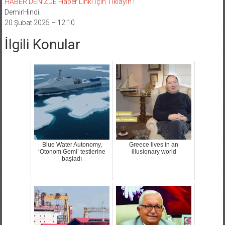
HABER DENIZDE Haber Linki İçin Tıklayın !
DemirHindi
20 Şubat 2025 – 12:10
İlgili Konular
Blue Water Autonomy,
Greece lives in an
‘Otonom Gemi’ testlerine
illusionary world
başladı