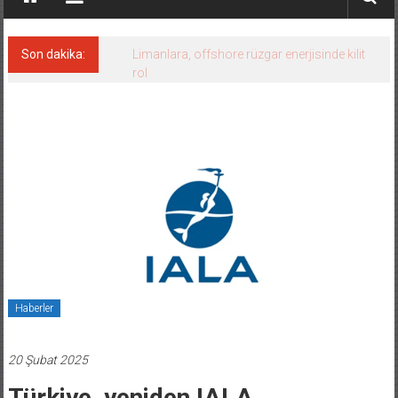
Son dakika:
Limanlara, offshore rüzgar enerjisinde kilit
rol
Haberler
20 Şubat 2025
Türkiye, yeniden IALA