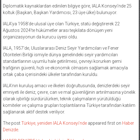
Diplomatik kaynaklardan edinilen bilgiye göre, IALA Konseyi’nde 25
koltuk (Başkan, Başkan Yardımcısı, 23 üye ülke) bulunuyor.
IALA’ya 1958’de ulusal üye olan Türkiye, statü değiştirerek 22
Ağustos 2024’te hükümetler arası teşkilata dönüşen yeni
organizasyonun da kurucu üyesi oldu.
IALA, 1957’de, Uluslararası Deniz Seyir Yardımcıları ve Fener
Otoriteleri Birliği ismiyle dünya genelindeki seyir yardımcıları
standartlarının uyumlu hale getirilmesi, çevreyi korurken gemi
trafiğinin güvenli, hızlı ve ekonomik olmasını sağlamak amacıyla
ortak çaba içerisindeki ülkeler tarafından kuruldu.
IALA’nın kuruluş amacı ve ilkeleri doğrultusunda, denizlerdeki seyir
emniyeti ile deniz, çevre, can ve mal güvenliğinin artırılmasına yönelik
olarak işbirliği sürdürülürken, teknik çalışmaların yürütüldüğü
komiteler ve çalışma grupları toplantılarına Türkiye tarafından katılım
sağlanarak aktif destek veriliyor.
The post
Türkiye, yeniden IALA Konseyi’nde
appeared first on
Haber
Denizde
.