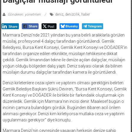
Gönderen: yonetmen
deniz
,
denizcilik
,
haber
Post
Bluesky
Telegram
Share
Share
Marmara Denizi’nde 2021 yılından bu yana belirli aralıklarla görülen
müsilaj, profesyonel 4 dalgıç tarafından görüntülendi. Gemlik
Belediyesi, Bursa Kent Konseyi, Gemlik Kent Konseyi ve DOĞADER’in
tarafından organize edilen etkinlikte, müsilajın tehlikesine dikkat
çekildi. Gemlik limanından tekne ile denize açılan dalgıçlar, müsilajın
yoğun olduğu bölgeden dalış yaptı. Deniz salyası olarak da bilinen
müsilajın durumu dalgıçlar tarafından kamera ile görüntülendi.
Denizi kirletenlere cezai işlem ve yaptırım olması gerektiğini belirten
Gemlik Belediye Başkanı Şükrü Deviren, “Bursa Kent Konseyi, Gemlik
Kent Konseyi ve DOĞADER ile birlikte bir farkındalık oluşturmak için
düzenledik. Gemlik için Marmara’nın incisi denir. Maalesef bugün o
incinin çamura bulandığını gördük. Bugünden itibaren acil önlem
alınması gerekiyor. Denizi kim kirletiyorsa mutlaka ceza ve yaptırım
uygulanması gerekiyor” diye konuştu.
Marmara Denizi’nin çevresinde yaşayan herkesin denize sahip