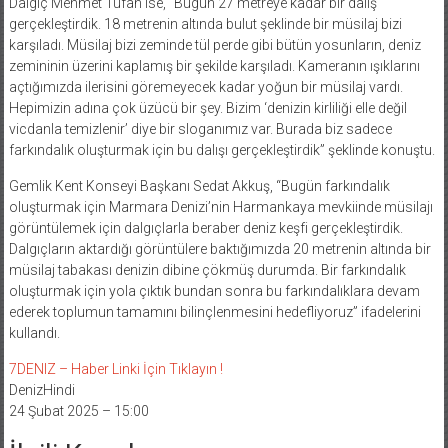
Dalgıç Mehmet Tufan ise, “Bugün 27 metreye kadar bir dalış
gerçekleştirdik. 18 metrenin altında bulut şeklinde bir müsilaj bizi
karşıladı. Müsilaj bizi zeminde tül perde gibi bütün yosunların, deniz
zemininin üzerini kaplamış bir şekilde karşıladı. Kameranın ışıklarını
açtığımızda ilerisini göremeyecek kadar yoğun bir müsilaj vardı.
Hepimizin adına çok üzücü bir şey. Bizim ‘denizin kirliliği elle değil
vicdanla temizlenir’ diye bir sloganımız var. Burada biz sadece
farkındalık oluşturmak için bu dalışı gerçekleştirdik” şeklinde konuştu.
Gemlik Kent Konseyi Başkanı Sedat Akkuş, “Bugün farkındalık
oluşturmak için Marmara Denizi’nin Harmankaya mevkiinde müsilajı
görüntülemek için dalgıçlarla beraber deniz keşfi gerçekleştirdik.
Dalgıçların aktardığı görüntülere baktığımızda 20 metrenin altında bir
müsilaj tabakası denizin dibine çökmüş durumda. Bir farkındalık
oluşturmak için yola çıktık bundan sonra bu farkındalıklara devam
ederek toplumun tamamını bilinçlenmesini hedefliyoruz” ifadelerini
kullandı.
7DENIZ – Haber Linki İçin Tıklayın !
DenizHindi
24 Şubat 2025 – 15:00