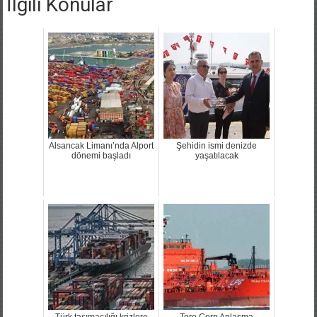
İlgili Konular
Alsancak Limanı’nda Alport
Şehidin ismi denizde
dönemi başladı
yaşatılacak
Türk taşımacılığı krizlere
Toro Corp Anlaşma