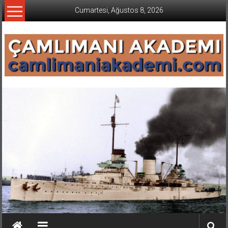
İçeriğe
Cumartesi, Ağustos 8, 2026
geç
CAMLIMANI
AKADEMI