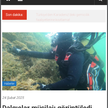
Son dakika:
Denizcilik sektörü, Alsancak Limanı’ndan
memnun
Haberler
24 Şubat 2025
Dalgıçlar müsilajı görüntüledi