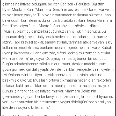
çıkmasına ihtiyaç olduğunu belirten Denizcilik Fakültesi Öğretim
Üyesi Mustafa Sarı, “Marmara Denizi’nin çevresinde 7 tane il var ve 25
milyon insan yaşıyor. Türkiye’nin yarısından fazlasına hizmet sunan
bir endüstri kümelenmiş durumda. Buradaki atıkların hepsi Marmara
Denizi’ne gidiyor” dedi. Mustafa Sarı sözlerini şöyle sürdürdü:
“Müsilaj, bizim bu denizle kurduğumuz yanlış ilişkinin sonucu. Bu
sonucun değişmesini istiyorsak nedenlerini ortadan kaldırmamız
lazım. Tabii ki evsel atıklar, sanayi atıkları, tarımsal atıklar ve yanlış kıyı
kullanımı öncelikli ama bunların hepsinin içinde hepimiz varız. Sabah
uyanıp lavaboyu kullandığımızda, sifonu çektiğimiz zaman o atıklar
Marmara Denizi’ne gidiyor. Dolayısıyla müsilaj bunun bir sonucu.
Bugün arkadaşlarımız müsilajın durumunu deniz altındaki durumu
gözle görmek için dalış yaptı. Denizler, balıklar, yengeçler ve midyelerin
evi. Onların evini kirletiyoruz. Atıklarımızı onların evinin ortasına
bırakmış oluyoruz. Müsilajın ortaya çıkmasına neden olan faktörleri
ortadan kaldıramadıktan sonra müsilajdan kurtulma şansımız yok.
Bunun için farkındalığa ihtiyacımız var. Marmara Denizi’nin
çevresinde yaşayan her bir bireyin denize sahip çıkmasına ihtiyacımız
var. Lavabonuzdan bir litre kızartma yağını döktüğünüzde bir milyon
litre deniz suyunu kirletirsiniz.”