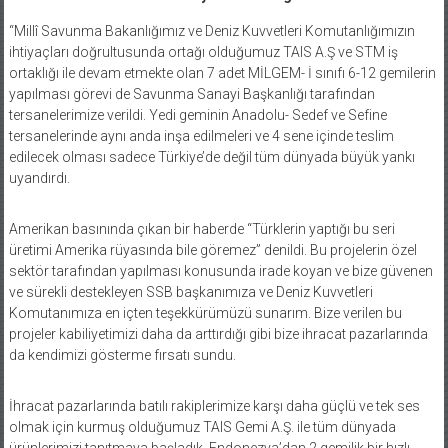
“Millî Savunma Bakanlığımız ve Deniz Kuvvetleri Komutanlığımızın
ihtiyaçları doğrultusunda ortağı olduğumuz TAIS A.Ş ve STM iş
ortaklığı ile devam etmekte olan 7 adet MİLGEM- İ sınıfı 6-12 gemilerin
yapılması görevi de Savunma Sanayi Başkanlığı tarafından
tersanelerimize verildi. Yedi geminin Anadolu- Sedef ve Sefine
tersanelerinde aynı anda inşa edilmeleri ve 4 sene içinde teslim
edilecek olması sadece Türkiye’de değil tüm dünyada büyük yankı
uyandırdı.
Amerikan basınında çıkan bir haberde “Türklerin yaptığı bu seri
üretimi Amerika rüyasında bile göremez” denildi. Bu projelerin özel
sektör tarafından yapılması konusunda irade koyan ve bize güvenen
ve sürekli destekleyen SSB başkanımıza ve Deniz Kuvvetleri
Komutanımıza en içten teşekkürümüzü sunarım. Bize verilen bu
projeler kabiliyetimizi daha da arttırdığı gibi bize ihracat pazarlarında
da kendimizi gösterme fırsatı sundu.
İhracat pazarlarında batılı rakiplerimize karşı daha güçlü ve tek ses
olmak için kurmuş olduğumuz TAIS Gemi A.Ş. ile tüm dünyada