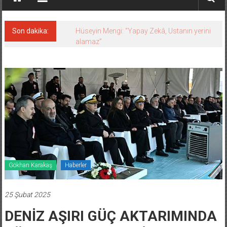
Son dakika:
Hüseyin Mengi: “Yapay Zekâ, Ustanın yerini
alamaz”
Gökhan Karakaş
Haberler
25 Şubat 2025
DENİZ AŞIRI GÜÇ AKTARIMINDA