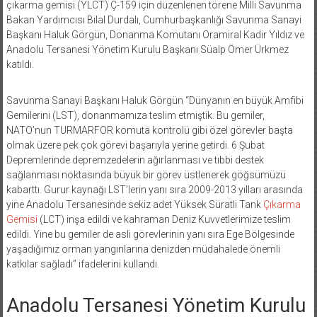
çıkarma gemisi (YLCT) Ç-159 için düzenlenen törene Milli Savunma
Bakan Yardımcısı Bilal Durdalı, Cumhurbaşkanlığı Savunma Sanayi
Başkanı Haluk Görgün, Donanma Komutanı Oramiral Kadir Yıldız ve
Anadolu Tersanesi Yönetim Kurulu Başkanı Süalp Ömer Ürkmez
katıldı.
Savunma Sanayi Başkanı Haluk Görgün “Dünyanın en büyük Amfibi
Gemilerini (LST), donanmamıza teslim etmiştik. Bu gemiler,
NATO’nun TURMARFOR komuta kontrolü gibi özel görevler başta
olmak üzere pek çok görevi başarıyla yerine getirdi. 6 Şubat
Depremlerinde depremzedelerin ağırlanması ve tıbbi destek
sağlanması noktasında büyük bir görev üstlenerek göğsümüzü
kabarttı. Gurur kaynağı LST’lerin yanı sıra 2009-2013 yılları arasında
yine Anadolu Tersanesinde sekiz adet Yüksek Süratli Tank
Çıkarma
Gemisi
(LCT) inşa edildi ve kahraman Deniz Kuvvetlerimize teslim
edildi. Yine bu gemiler de asli görevlerinin yanı sıra Ege Bölgesinde
yaşadığımız orman yangınlarına denizden müdahalede önemli
katkılar sağladı” ifadelerini kullandı.
Anadolu Tersanesi Yönetim Kurulu