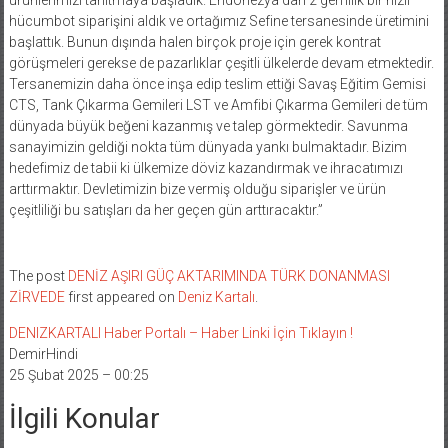
ürünlerimizi tanıtmaya başladık. Endonezya’dan 2 gemilik bir hızlı
hücumbot siparişini aldık ve ortağımız Sefine tersanesinde üretimini
başlattık. Bunun dışında halen birçok proje için gerek kontrat
görüşmeleri gerekse de pazarlıklar çeşitli ülkelerde devam etmektedir.
Tersanemizin daha önce inşa edip teslim ettiği Savaş Eğitim Gemisi
CTS, Tank Çıkarma Gemileri LST ve Amfibi Çıkarma Gemileri de tüm
dünyada büyük beğeni kazanmış ve talep görmektedir. Savunma
sanayimizin geldiği nokta tüm dünyada yankı bulmaktadır. Bizim
hedefimiz de tabii ki ülkemize döviz kazandırmak ve ihracatımızı
arttırmaktır. Devletimizin bize vermiş olduğu siparişler ve ürün
çeşitliliği bu satışları da her geçen gün arttıracaktır.”
The post
DENİZ AŞIRI GÜÇ AKTARIMINDA TÜRK DONANMASI
ZİRVEDE
first appeared on
Deniz Kartalı
.
DENIZKARTALI Haber Portalı – Haber Linki İçin Tıklayın !
DemirHindi
25 Şubat 2025 – 00:25
İlgili Konular