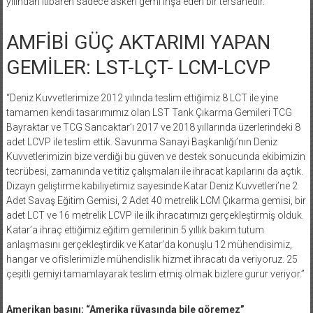
yılından itibaren sadece askeri gemi inşa eden bir tersanedir.”
AMFİBİ GÜÇ AKTARIMI YAPAN
GEMİLER: LST-LÇT- LCM-LCVP
“Deniz Kuvvetlerimize 2012 yılında teslim ettiğimiz 8 LCT ile yine
tamamen kendi tasarımımız olan LST Tank Çıkarma Gemileri TCG
Bayraktar ve TCG Sancaktar’ı 2017 ve 2018 yıllarında üzerlerindeki 8
adet LCVP ile teslim ettik. Savunma Sanayi Başkanlığı’nın Deniz
Kuvvetlerimizin bize verdiği bu güven ve destek sonucunda ekibimizin
tecrübesi, zamanında ve titiz çalışmaları ile ihracat kapılarını da açtık.
Dizayn geliştirme kabiliyetimiz sayesinde Katar Deniz Kuvvetleri’ne 2
Adet Savaş Eğitim Gemisi, 2 Adet 40 metrelik LCM Çıkarma gemisi, bir
adet LCT ve 16 metrelik LCVP ile ilk ihracatımızı gerçekleştirmiş olduk.
Katar’a ihraç ettiğimiz eğitim gemilerinin 5 yıllık bakım tutum
anlaşmasını gerçekleştirdik ve Katar’da konuşlu 12 mühendisimiz,
hangar ve ofislerimizle mühendislik hizmet ihracatı da veriyoruz. 25
çeşitli gemiyi tamamlayarak teslim etmiş olmak bizlere gurur veriyor.”
Amerikan basını: “Amerika rüyasında bile göremez”