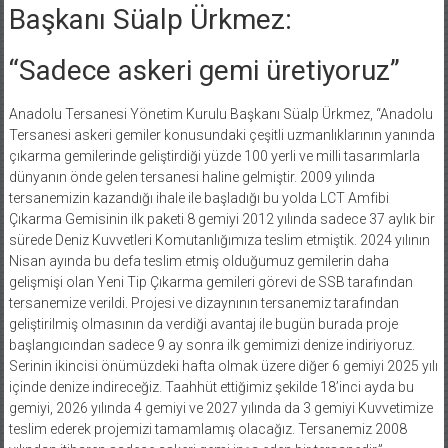
Başkanı Süalp Ürkmez:
“Sadece askeri gemi üretiyoruz”
Anadolu Tersanesi Yönetim Kurulu Başkanı Süalp Ürkmez, “Anadolu
Tersanesi askeri gemiler konusundaki çeşitli uzmanlıklarının yanında
çıkarma gemilerinde geliştirdiği yüzde 100 yerli ve milli tasarımlarla
dünyanın önde gelen tersanesi haline gelmiştir. 2009 yılında
tersanemizin kazandığı ihale ile başladığı bu yolda LCT Amfibi
Çıkarma Gemisinin ilk paketi 8 gemiyi 2012 yılında sadece 37 aylık bir
sürede Deniz Kuvvetleri Komutanlığımıza teslim etmiştik. 2024 yılının
Nisan ayında bu defa teslim etmiş olduğumuz gemilerin daha
gelişmişi olan Yeni Tip Çıkarma gemileri görevi de SSB tarafından
tersanemize verildi. Projesi ve dizaynının tersanemiz tarafından
geliştirilmiş olmasının da verdiği avantaj ile bugün burada proje
başlangıcından sadece 9 ay sonra ilk gemimizi denize indiriyoruz.
Serinin ikincisi önümüzdeki hafta olmak üzere diğer 6 gemiyi 2025 yılı
içinde denize indireceğiz. Taahhüt ettiğimiz şekilde 18’inci ayda bu
gemiyi, 2026 yılında 4 gemiyi ve 2027 yılında da 3 gemiyi Kuvvetimize
teslim ederek projemizi tamamlamış olacağız. Tersanemiz 2008