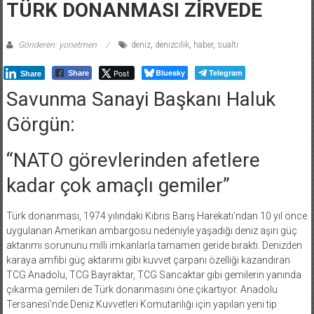
TÜRK DONANMASI ZİRVEDE
Gönderen: yonetmen
deniz
,
denizcilik
,
haber
,
sualtı
Post
Bluesky
Telegram
Share
Share
Savunma Sanayi Başkanı Haluk
Görgün:
“NATO görevlerinden afetlere
kadar çok amaçlı gemiler”
Türk donanması, 1974 yılındaki Kıbrıs Barış Harekatı’ndan 10 yıl önce
uygulanan Amerikan ambargosu nedeniyle yaşadığı deniz aşırı güç
aktarımı sorununu milli imkanlarla tamamen geride bıraktı. Denizden
karaya amfibi güç aktarımı gibi kuvvet çarpanı özelliği kazandıran
TCG Anadolu, TCG Bayraktar, TCG Sancaktar gibi gemilerin yanında
çıkarma gemileri de Türk donanmasını öne çıkartıyor. Anadolu
Tersanesi’nde Deniz Kuvvetleri Komutanlığı için yapılan yeni tip