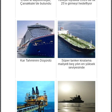
Erdek’te kaybolmuştu,
Türkiye lojistikte 2028’de ilk
Çanakkale’de bulundu
25’e girmeyi hedefliyor
Kar Tahminini Düşürdü
Süper tanker kiralama
maliyeti beş yılın en yüksek
seviyesinde