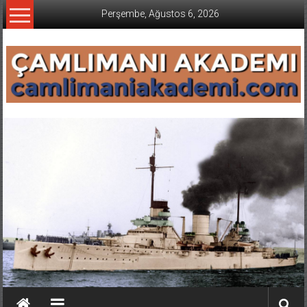
İçeriğe
Perşembe, Ağustos 6, 2026
geç
CAMLIMANI
AKADEMI