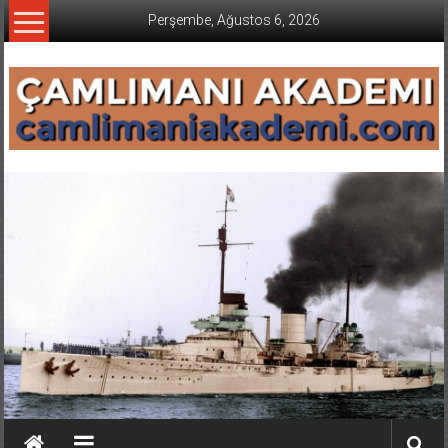
İçeriğe
Perşembe, Ağustos 6, 2026
geç
CAMLIMANI
AKADEMI