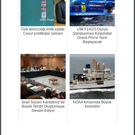
Türk denizciliği kritik eşikte:
UIM F1H2O Dünya
Cesur politikalar zamanı
Şampiyonası Kırgızistan
Grand Prix'si Yarın
Başlayacak
İsrail Sazanı Karadeniz’de
NOAA fonlarında Büyük
Büyük Tehdit Oluşturmaya
Kesintiler
Devam Ediyor