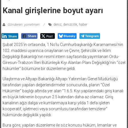
Kanal girişlerine boyut ayarı
Gönderen: yonetmen
deniz
,
denizcilik
,
haber
Post
Bluesky
Telegram
Share
Share
Şubat 2025’in ortasında, 1 No’lu Cumhurbaşkanlığı Kararnamesi’nin
102. maddesi uyarınca onaylanan ve Çevre, Şehircilik ve İklim
Değişikliği Bakanlığı’nın resmî intern sayfasında yayımlanan Ordu-
Giresun-Trabzon İlleri Bütünleşik Kıyı Alanları Planı Değişikliği’nin “özel
hükümler” bölümüne bir düzenleme geldi.
Ulaştırma ve Altyapı Bakanlığı Altyapı Yatırımları Genel Müdürlüğü
tarafından yapılan değerlendirmeler sonucunda, planın “Özel
Hükümler” başlığı altında yer alan “1.6.5. Kıyı yapılarındaki giriş kanalı
en büyük teknenin boyunun 2.5 katından daha az olamaz. Giriş
kanalının ağzı dalga ve kumlanmaya karşı yılda 1 defa işleten
kooperatif, işletmeci veya sorumlusu tarafından temizlenir”
hükmünde değişiklik yapıldı.
Bura göre, yapılan düzenleme ile söz konusu hüküm, limanlar ve