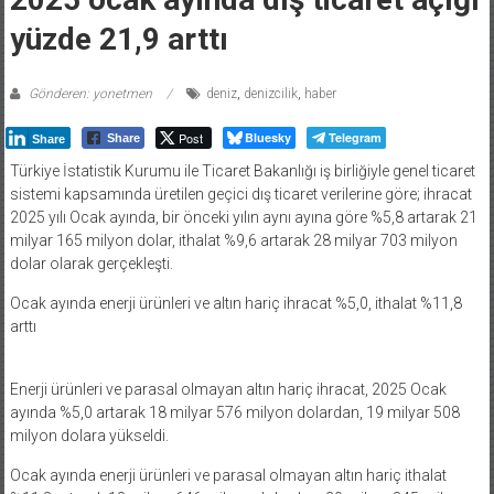
yüzde 21,9 arttı
Gönderen: yonetmen
deniz
,
denizcilik
,
haber
Post
Bluesky
Telegram
Share
Share
Türkiye İstatistik Kurumu ile Ticaret Bakanlığı iş birliğiyle genel ticaret
sistemi kapsamında üretilen geçici dış ticaret verilerine göre; ihracat
2025 yılı Ocak ayında, bir önceki yılın aynı ayına göre %5,8 artarak 21
milyar 165 milyon dolar, ithalat %9,6 artarak 28 milyar 703 milyon
dolar olarak gerçekleşti.
Ocak ayında enerji ürünleri ve altın hariç ihracat %5,0, ithalat %11,8
arttı
Enerji ürünleri ve parasal olmayan altın hariç ihracat, 2025 Ocak
ayında %5,0 artarak 18 milyar 576 milyon dolardan, 19 milyar 508
milyon dolara yükseldi.
Ocak ayında enerji ürünleri ve parasal olmayan altın hariç ithalat