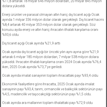
%11,8 artarak 18 milyar 646 milyon dolardan, 20 milyar 845 milyon
dolara yükseldi.
Enerji ürünleri ve parasal olmayan altın hariç dış ticaret açığı Ocak
ayında 1 milyar 336 milyon dolar olarak gerçekleşti. Dış ticaret hacmi
%8,4 artarak 40 milyar 353 milyon dolar olarak gerçekleşti. Söz
konusu ayda enerji ve altın hariç ihracatın ithalatı karşılama oranı
%93,6 oldu.
Dış ticaret açığı Ocak ayında %21,9 arttı
Ocak ayında dış ticaret açığı bir önceki yılın aynı ayına göre %21,9
artarak 6 milyar 185 milyon dolardan, 7 milyar 538 milyon dolara
yükseldi. İhracatın ithalatı karşılama oranı 2024 Ocak ayında %76,4
iken, 2025 Ocak ayında %73,7’ye geriledi.
Ocak ayında imalat sanayinin toplam ihracattaki payı %93,4 oldu
Ekonomik faaliyetlere göre ihracatta, 2025 Ocak ayında imalat
sanayinin payı %93,4, tarım, ormancılık ve balıkçılık sektörünün payı
%4,5, madencilik ve taşocakçılığı sektörünün payı %1,5 oldu.
Ocak ayında ara mallarının toplam ithalattaki payı %72,9 oldu