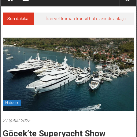
Son dakika:
İran ve Umman transit hat üzerinde anlaştı
Haberler
27 Şubat 2025
Göcek’te Superyacht Show