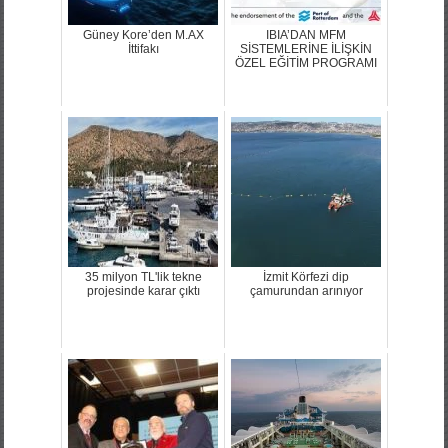
Güney Kore’den M.AX
IBIA’DAN MFM
İttifakı
SİSTEMLERİNE İLİŞKİN
ÖZEL EĞİTİM PROGRAMI
35 milyon TL'lik tekne
İzmit Körfezi dip
projesinde karar çıktı
çamurundan arınıyor