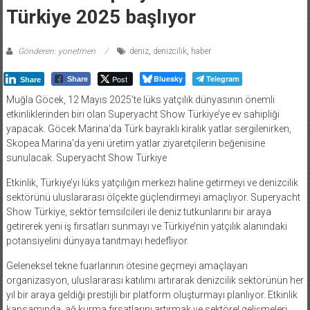
Türkiye 2025 başlıyor
Gönderen: yonetmen
deniz
,
denizcilik
,
haber
Post
Bluesky
Telegram
Share
Share
Muğla Göcek, 12 Mayıs 2025’te lüks yatçılık dünyasının önemli
etkinliklerinden biri olan Superyacht Show Türkiye’ye ev sahipliği
yapacak. Göcek Marina’da Türk bayraklı kiralık yatlar sergilenirken,
Skopea Marina’da yeni üretim yatlar ziyaretçilerin beğenisine
sunulacak. Superyacht Show Türkiye
Etkinlik, Türkiye’yi lüks yatçılığın merkezi haline getirmeyi ve denizcilik
sektörünü uluslararası ölçekte güçlendirmeyi amaçlıyor. Superyacht
Show Türkiye, sektör temsilcileri ile deniz tutkunlarını bir araya
getirerek yeni iş fırsatları sunmayı ve Türkiye’nin yatçılık alanındaki
potansiyelini dünyaya tanıtmayı hedefliyor.
Geleneksel tekne fuarlarının ötesine geçmeyi amaçlayan
organizasyon, uluslararası katılımı artırarak denizcilik sektörünün her
yıl bir araya geldiği prestijli bir platform oluşturmayı planlıyor. Etkinlik
kapsamında, ağ kurma fırsatlarını artırmak ve sektörel gelişmeleri