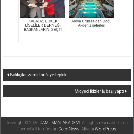
KABATAŞ ERKEK
Aroya Cruises’dan Doğu
LİSELİLER DERNEĞİ
Akdeniz seferleri
BAŞKANLARINI SEÇTİ
Yazı
Balıkçılar zamlı tarifeye tepkili
dolaşımı
Midyeci ikizler iş başı yaptı
Copyright © 2026
CAMLIMANI AKADEMI
. All rights reserved. Tema:
ThemeGrill tarafından
ColorNews
. Altyapı
WordPress
.