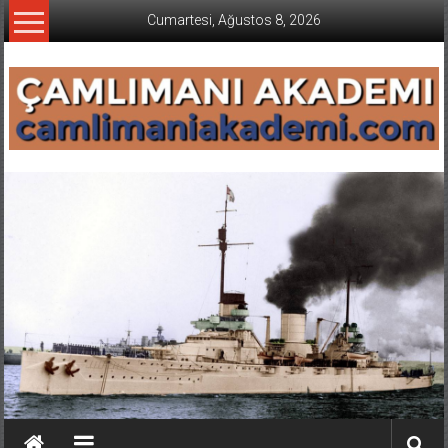
İçeriğe
Cumartesi, Ağustos 8, 2026
geç
CAMLIMANI
AKADEMI