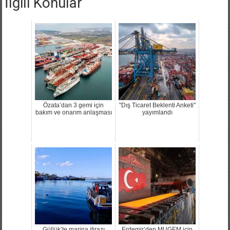
İlgili Konular
Özata’dan 3 gemi için
"Dış Ticaret Beklenti Anketi"
bakım ve onarım anlaşması
yayımlandı
Güllük’te marina itirazı
Erdemir’den MUGEM için