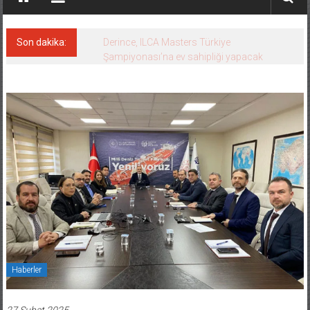
Son dakika:
Derince, ILCA Masters Türkiye
Şampiyonası’na ev sahipliği yapacak
Haberler