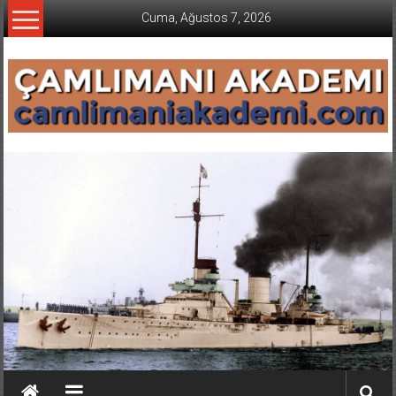
İçeriğe
Cuma, Ağustos 7, 2026
geç
CAMLIMANI
AKADEMI