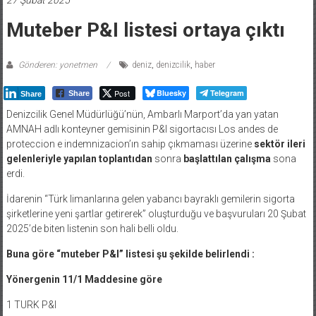
27 Şubat 2025
Muteber P&I listesi ortaya çıktı
Gönderen: yonetmen
deniz
,
denizcilik
,
haber
Post
Bluesky
Telegram
Share
Share
Denizcilik Genel Müdürlüğü’nün, Ambarlı Marport’da yan yatan
AMNAH adlı konteyner gemisinin P&I sigortacısı Los andes de
proteccion e indemnizacion’ın sahip çıkmaması üzerine
sektör ileri
gelenleriyle yapılan toplantıdan
sonra
başlattılan çalışma
sona
erdi.
İdarenin “Türk limanlarına gelen yabancı bayraklı gemilerin sigorta
şirketlerine yeni şartlar getirerek” oluşturduğu ve başvuruları 20 Şubat
2025’de biten listenin son hali belli oldu.
Buna göre “muteber P&I” listesi şu şekilde belirlendi :
Yönergenin 11/1 Maddesine göre
1 TURK P&I