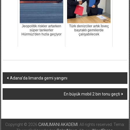
Jeopolitik riskler artarken
Türk denizciler artık İsveç
süper tankerler
bayraklı gemilerde
Hürmüz'den hızla geçiyor
çalışabilecek
Yazı
Adana’da limanda gemi yangını
dolaşımı
En büyük mobil 2 bin tonu geçti
Copyright © 2026
CAMLIMANI AKADEMI
. All rights reserved. Tema: