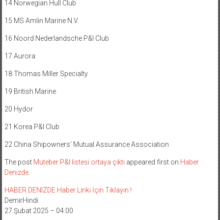
14 Norwegian Hull Club
15 MS Amlin Marine N.V.
16 Noord Nederlandsche P&I Club
17 Aurora
18 Thomas Miller Specialty
19 British Marine
20 Hydor
21 Korea P&I Club
22 China Shipowners’ Mutual Assurance Association
The post
Muteber P&I listesi ortaya çıktı
appeared first on
Haber
Denizde
.
HABER DENIZDE Haber Linki İçin Tıklayın !
DemirHindi
27 Şubat 2025 – 04:00