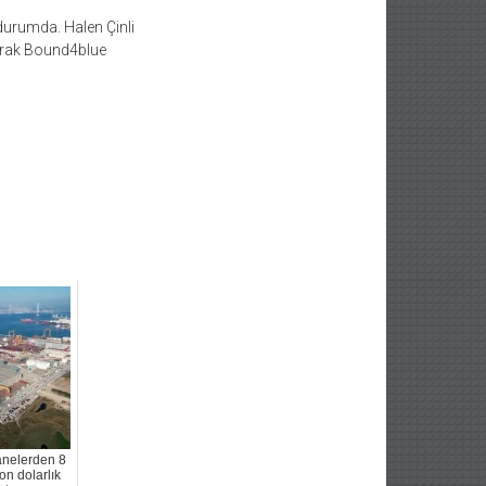
durumda. Halen Çinli
parak Bound4blue
anelerden 8
on dolarlık