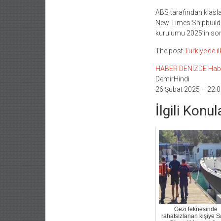
ABS tarafından klasl
New Times Shipbuildin
kurulumu 2025’in son
The post
Türkiye’de il
HABER DENIZDE Haber L
DemirHindi
26 Şubat 2025 – 22:0
İlgili Konul
Gezi teknesinde
rahatsızlanan kişiye S