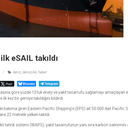
ilk eSAIL takıldı
deniz
,
denizcilik
,
haber
Post
Bluesky
Telegram
asına göre yüzde 10’luk enerji ve yakıt tasarrufu sağlamayı amaçlayan
 ilk kez bir gemiye takıldığını bildirdi.
e bakıma giren Eastern Pacific Shipping’e (EPS) ait 50.000 dwt Pacific S
ane 22 metrelik yelken takıldı.
i tahrik sistemi (WAPS), yakıt tasarrufunun yanı sıra karbon salınımını 