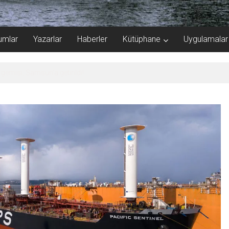
umlar
Yazarlar
Haberler
Kütüphane
Uygulamalar
 atlattı!