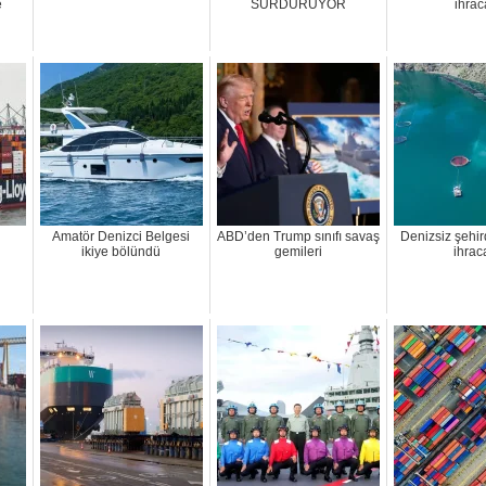
e
SÜRDÜRÜYOR
ihrac
Amatör Denizci Belgesi
ABD’den Trump sınıfı savaş
Denizsiz şehi
ikiye bölündü
gemileri
ihraca