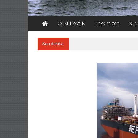
CANLI YAYIN
Hakkımızda
Sun
Son dakika:
‘REGAL 1’ isimli tanker, tehlikeyi