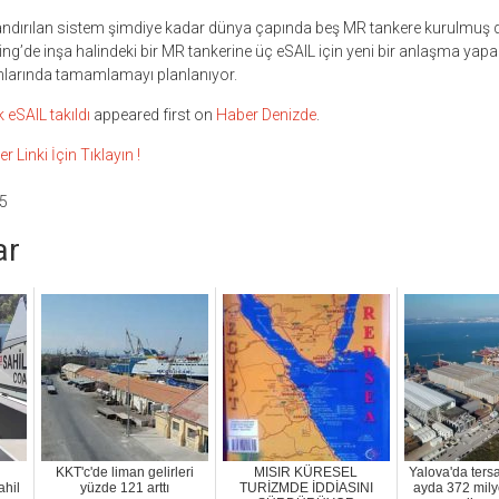
andırılan sistem şimdiye kadar dünya çapında beş MR tankere kurulmuş 
g’de inşa halindeki bir MR tankerine üç eSAIL için yeni bir anlaşma ya
larında tamamlamayı planlanıyor.
k eSAIL takıldı
appeared first on
Haber Denizde
.
inki İçin Tıklayın !
5
ar
KKT'c'de liman gelirleri
MISIR KÜRESEL
Yalova'da ters
ahil
yüzde 121 arttı
TURİZMDE İDDİASINI
ayda 372 mily