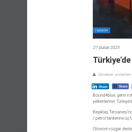
Haberler
27 Şubat 2025
Türkiye’de 
Gönderen: yonetmen
Share
Share
Bound4blue, gemi rot
yelkenlerinin Türkiye’de
Beşiktaş Tersanesi’nd
/ petrol tankerine üç t
Otonom rüzgar destekl