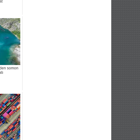
at
rden somon
tı