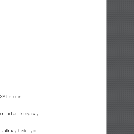
 eSAIL emme
entinel adlı kimyasay
azaltmayı hedefliyor.