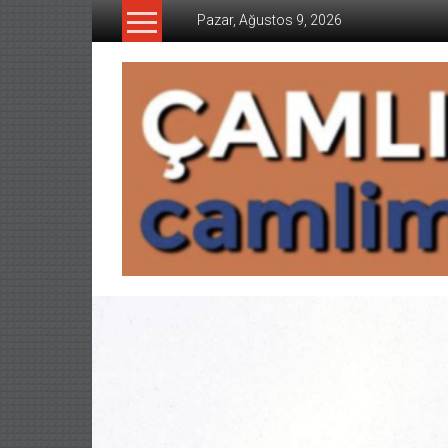
İçeriğe
Pazar, Ağustos 9, 2026
geç
CAMLIMANI
AKADEMI