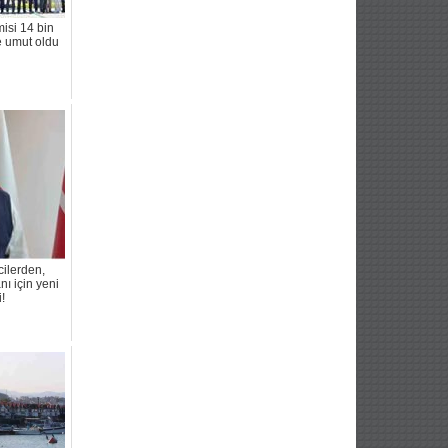
isi 14 bin
 umut oldu
cilerden,
ı için yeni
!