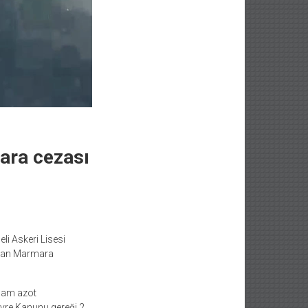
para cezası
eli Askeri Lisesi
 olan Marmara
plam azot
 Çevre Kanunu gereği 2