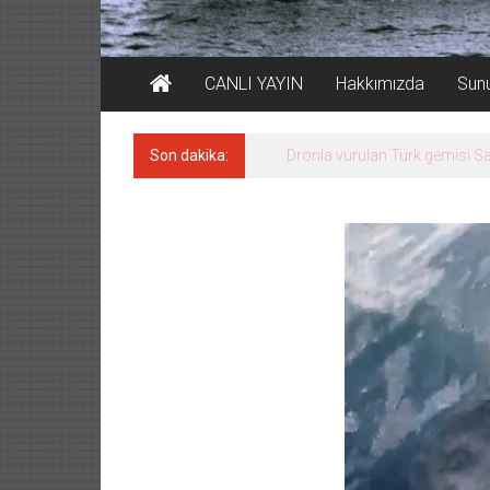
CANLI YAYIN
Hakkımızda
Sun
Son dakika:
İran ve Umman transit hat üze