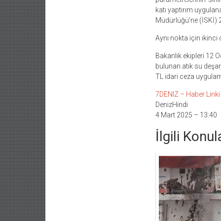
katı yaptırım uygulan
Müdürlüğü’ne (İSKİ) 2 
Aynı nokta için ikinci
Bakanlık ekipleri 12 O
bulunan atık su deşar
TL idari ceza uygulamı
7DENIZ – Haber Linki İ
DenizHindi
4 Mart 2025 – 13:40
İlgili Konul