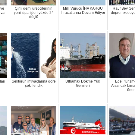
iye
Çinli gemi üreticilerinin
Milli Vurucu İHA KARGU
Rauf Bey Gem
 var
yeni siparişleri yüzde 24
İhracatlarına Devam Ediyor
depremzedeye
düştü
ları
Sektörün ihtiyaçlarına göre
Ultramax Dökme Yük
Egeli turizm
şekillendik
Gemileri
Alsancak Liman
öneri