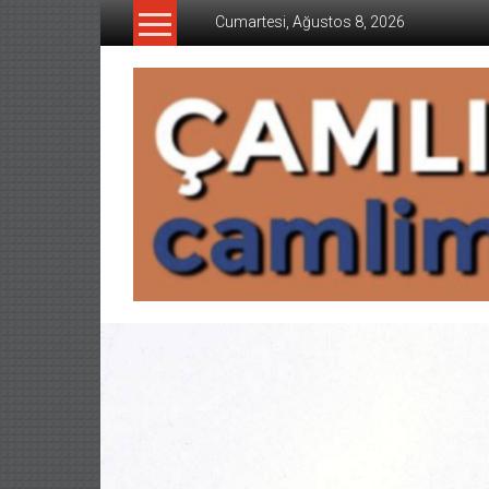
İçeriğe
Cumartesi, Ağustos 8, 2026
geç
CAMLIMANI
AKADEMI