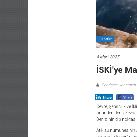
Haberler
4 Mart 2025
İSKİ’ye Ma
Gönderen: yonetmen
Share
Share
Çevre, Şehircilik ve İk
önünden denize evsel 
Denizi’nin dip noktas
Atık su numunesinin a
parametrelerinin’ sını