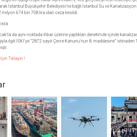
arak İstanbul Büyükşehir Belediyesi’ne bağlı İstanbul Su ve Kanalizasyon
milyon 674 bin 708 lira idari ceza kesildi.
 ceza
cak’ta da aynı noktada ihbar üzerine yaptıkları denetimde içinde kanalizas
jıyla ilgili İSKİ’ye “2872 sayılı Çevre Kanunu’nun 8. maddesine” istinaden
ştı.
çin Tıklayın !
ar