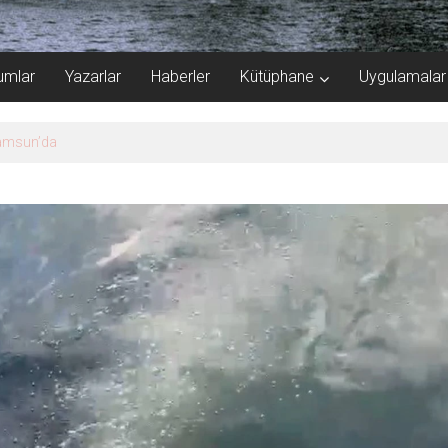
umlar
Yazarlar
Haberler
Kütüphane
Uygulamalar
rinde anlaştı