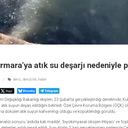
rmara’ya atık su deşarjı nedeniyle 
deniz
,
denizcilik
,
haber
Post
Bluesky
Telegram
lim Değişikliği Bakanlığı ekipleri, 23 Şubat’ta gerçekleştirdiği denetimde, Kul
atık suyun deşarj edildiğini belirledi. Özel Çevre Koruma Bölgesi (ÖÇK)
ına dökülen atık suyun kahverengi olduğu ve köpüklendiği görüldü.
nalizi sonucu ‘askıda katı madde’, ‘biyokimyasal oksijen ihtiyacı’ ve ‘to
r değerleri aştığı tespit edildi. Aynı ihlalin 2. kez gerçekleşmesi nedeniyle