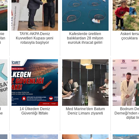
nie
TAYK-AKPA Deniz
Kafeslerde üretilen
Askeri ter
 Van
Kuvvetleri Kupası yeni
balıklardan 28 milyon
çocuklara
i
rotasıyla başlıyor
euroluk ihracat geliri
l
14 Ülkeden Deniz
Med Marine'den Batum
Bodrum Den
ne
Güvenliği İttifakı
Deniz Limanı ziyareti
Derneği'nden 
e
dijital 