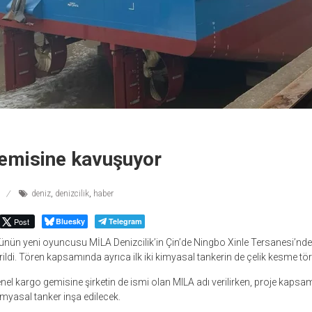
gemisine kavuşuyor
deniz
,
denizcilik
,
haber
Post
Bluesky
Telegram
rünün yeni oyuncusu MİLA Denizcilik’in Çin’de Ningbo Xinle Tersanesi’nde i
rildi. Tören kapsamında ayrıca ilk iki kimyasal tankerin de çelik kesme tö
i genel kargo gemisine şirketin de ismi olan MILA adı verilirken, proje kap
imyasal tanker inşa edilecek.