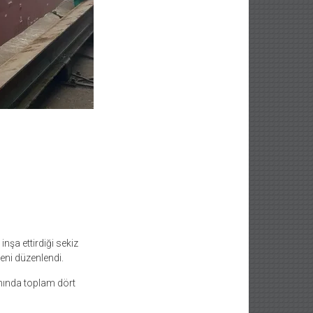
nşa ettirdiği sekiz
reni düzenlendi.
samında toplam dört