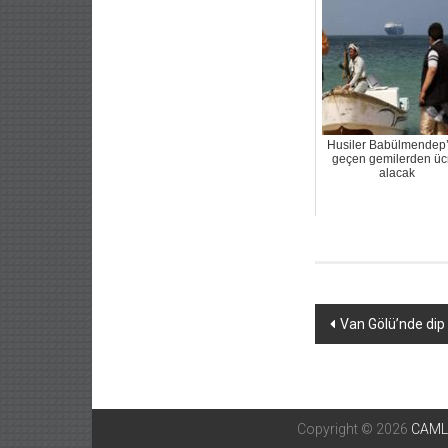
Husiler Babülmendep’
geçen gemilerden üc
alacak
Yazı
Van Gölü’nde dip
dolaşımı
Copyright © 2026
CAML