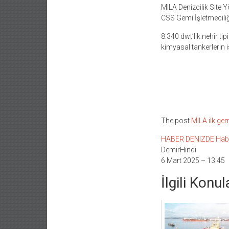
MILA Denizcilik Site 
CSS Gemi İşletmeciliği
8.340 dwt’lik nehir ti
kimyasal tankerlerin 
The post
MILA ilk ge
HABER DENIZDE Haber L
DemirHindi
6 Mart 2025 – 13:45
İlgili Konul