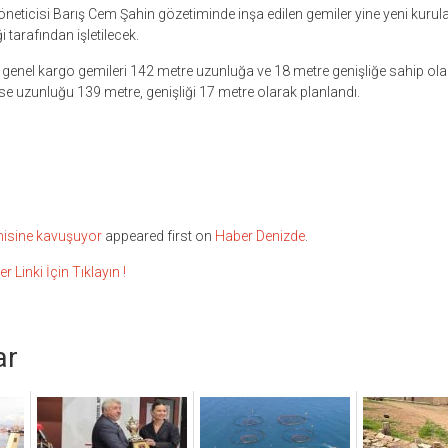
Yöneticisi Barış Cem Şahin gözetiminde inşa edilen gemiler yine yeni kurul
 tarafından işletilecek.
pi genel kargo gemileri 142 metre uzunluğa ve 18 metre genişliğe sahip ola
ise uzunluğu 139 metre, genişliği 17 metre olarak planlandı.
misine kavuşuyor
appeared first on
Haber Denizde
.
inki İçin Tıklayın !
ar