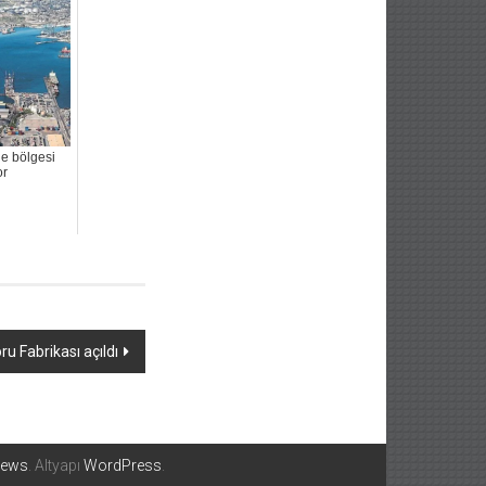
ne bölgesi
or
u Fabrikası açıldı
News
. Altyapı
WordPress
.