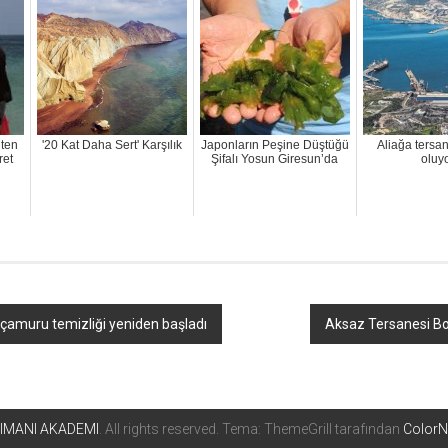
ten
'20 Kat Daha Sert' Karşılık
Japonların Peşine Düştüğü
Aliağa tersa
ret
Şifalı Yosun Giresun’da
oluy
 çamuru temizliği yeniden başladı
Aksaz Tersanesi Bor
IMANI AKADEMI
. All rights reserved. Tema: ThemeGrill tarafından
Color