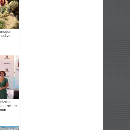
saneden
 hediye
izciler
denizcilere
liman