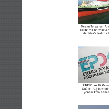
Tersan Tersanesi, An
Hillina’yı Parlevliet &
der Plas’a teslim ett
EPDK'dan TP Petro
Dağıtım A.Ş bayileri
yönelik kritik haml