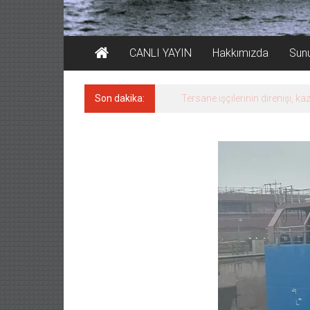
CANLI YAYIN
Hakkımızda
Sun
Son dakika:
Tersane işçilerinin direnişi, 