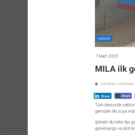
Haberler
7 Mart 2025
MILA ilk 
Gönderen: yonetmen
Share
Share
Türk denizcilik sektö
gemiden ilki suya indi
Şirketin ilk nehir tip
genel kargo ve dört k