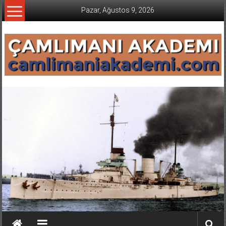
İçeriğe
Pazar, Ağustos 9, 2026
geç
CAMLIMANI
AKADEMI