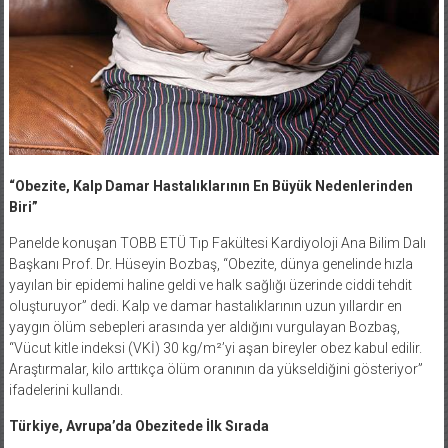
“Obezite, Kalp Damar Hastalıklarının En Büyük Nedenlerinden
Biri”
Panelde konuşan TOBB ETÜ Tıp Fakültesi Kardiyoloji Ana Bilim Dalı
Başkanı Prof. Dr. Hüseyin Bozbaş, “Obezite, dünya genelinde hızla
yayılan bir epidemi haline geldi ve halk sağlığı üzerinde ciddi tehdit
oluşturuyor” dedi. Kalp ve damar hastalıklarının uzun yıllardır en
yaygın ölüm sebepleri arasında yer aldığını vurgulayan Bozbaş,
“Vücut kitle indeksi (VKİ) 30 kg/m²’yi aşan bireyler obez kabul edilir.
Araştırmalar, kilo arttıkça ölüm oranının da yükseldiğini gösteriyor”
ifadelerini kullandı.
Türkiye, Avrupa’da Obezitede İlk Sırada