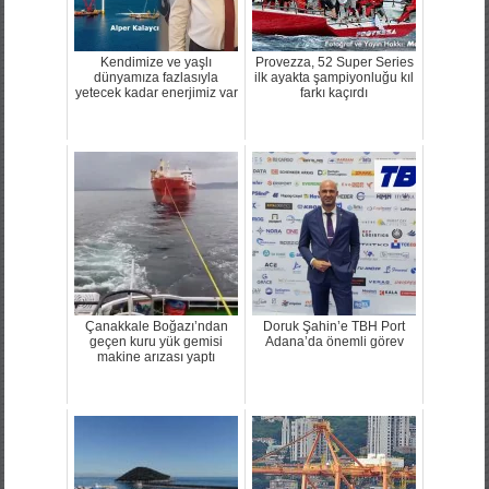
Kendimize ve yaşlı
Provezza, 52 Super Series
dünyamıza fazlasıyla
ilk ayakta şampiyonluğu kıl
yetecek kadar enerjimiz var
farkı kaçırdı
Çanakkale Boğazı’ndan
Doruk Şahin’e TBH Port
geçen kuru yük gemisi
Adana’da önemli görev
makine arızası yaptı