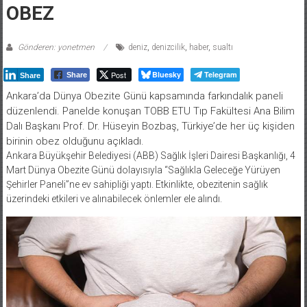
OBEZ
Gönderen: yonetmen
deniz
,
denizcilik
,
haber
,
sualtı
Post
Bluesky
Telegram
Share
Share
Ankara’da Dünya Obezite Günü kapsamında farkındalık paneli
düzenlendi. Panelde konuşan TOBB ETU Tıp Fakültesi Ana Bilim
Dalı Başkanı Prof. Dr. Hüseyin Bozbaş, Türkiye’de her üç kişiden
birinin obez olduğunu açıkladı.
Ankara Büyükşehir Belediyesi (ABB) Sağlık İşleri Dairesi Başkanlığı, 4
Mart Dünya Obezite Günü dolayısıyla “Sağlıkla Geleceğe Yürüyen
Şehirler Paneli”ne ev sahipliği yaptı. Etkinlikte, obezitenin sağlık
üzerindeki etkileri ve alınabilecek önlemler ele alındı.