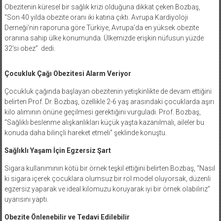
Obezitenin küresel bir sağlık krizi olduğuna dikkat çeken Bozbaş,
“Son 40 yılda obezite oranı iki katına çıktı. Avrupa Kardiyoloji
Derneği’nin raporuna göre Türkiye, Avrupa’da en yüksek obezite
oranına sahip ülke konumunda. Ülkemizde erişkin nüfusun yüzde
32’si obez” dedi.
Çocukluk Çağı Obezitesi Alarm Veriyor
Çocukluk çağında başlayan obezitenin yetişkinlikte de devam ettiğini
belirten Prof. Dr. Bozbaş, özellikle 2-6 yaş arasındaki çocuklarda aşırı
kilo alımının önüne geçilmesi gerektiğini vurguladı. Prof. Bozbaş,
“Sağlıklı beslenme alışkanlıkları küçük yaşta kazanılmalı, aileler bu
konuda daha bilinçli hareket etmeli” şeklinde konuştu.
Sağlıklı Yaşam İçin Egzersiz Şart
Sigara kullanımının kötü bir örnek teşkil ettiğini belirten Bozbaş, “Nasıl
ki sigara içerek çocuklara olumsuz bir rol model oluyorsak, düzenli
egzersiz yaparak ve ideal kilomuzu koruyarak iyi bir örnek olabiliriz”
uyarısını yaptı.
Obezite Önlenebilir ve Tedavi Edilebilir