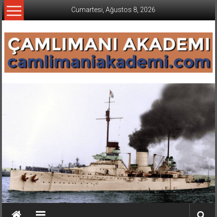
İçeriğe
Cumartesi, Ağustos 8, 2026
geç
CAMLIMANI
AKADEMI