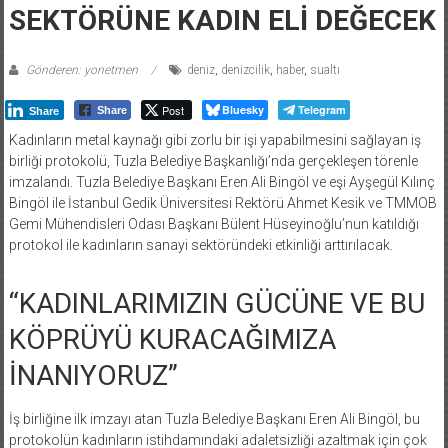
SEKTÖRÜNE KADIN ELİ DEĞECEK
Gönderen: yonetmen
deniz
,
denizcilik
,
haber
,
sualtı
Post
Bluesky
Telegram
Share
Share
Kadınların metal kaynağı gibi zorlu bir işi yapabilmesini sağlayan iş
birliği protokolü, Tuzla Belediye Başkanlığı’nda gerçekleşen törenle
imzalandı. Tuzla Belediye Başkanı Eren Ali Bingöl ve eşi Ayşegül Kılınç
Bingöl ile İstanbul Gedik Üniversitesi Rektörü Ahmet Kesik ve TMMOB
Gemi Mühendisleri Odası Başkanı Bülent Hüseyinoğlu’nun katıldığı
protokol ile kadınların sanayi sektöründeki etkinliği arttırılacak.
“KADINLARIMIZIN GÜCÜNE VE BU
KÖPRÜYÜ KURACAĞIMIZA
İNANIYORUZ”
İş birliğine ilk imzayı atan Tuzla Belediye Başkanı Eren Ali Bingöl, bu
protokolün kadınların istihdamındaki adaletsizliği azaltmak için çok