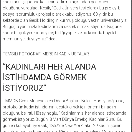
kadınların iş gücüne katılımını artırma açısından çok önemli
olduğunu vurguladı. Kesik, “Gedik Üniversitesi olarak bu projeyi bir
sosyal sorumluluk projesi olarak kabul ediyoruz. 63 yıldır bu
sektörde olan Gedik Holding’in kurmuş olduğu vakfın üniversitesiyiz.
Bu güçlü yanımızla kadınlarımıza destek olmak istiyoruz. Bugüne
kadar birçok yerel idareyle iş birliği yaptık ve bu konuda büyük bir
memnuniyet duyuyoruz” dedi.
TEMSİLİ FOTOĞRAF: MERSİN KADIN USTALAR
“KADINLARI HER ALANDA
İSTİHDAMDA GÖRMEK
İSTİYORUZ”
TMMOB Gemi Mühendisleri Odası Başkanı Bülent Hüseyinoğlu ise,
protokolün kadın istihdamını desteklemek için önemli bir adım
olduğunu belirtti. Hüseyinoğlu, “Kadınlarımızı her alanda istihdamda
görmek istiyoruz. Bugün, 8 Mart Dünya Emekçi Kadınlar Günü. Bu
günleri kutlayabiliyorsak, 1857’de New York’taki 129 kadın işçinin
hayatı pahasına bugünlere geldiğimizi unutmamalıyız. Mücadelesiz