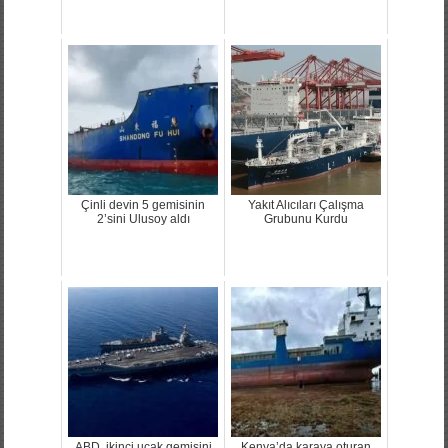
Çinli devin 5 gemisinin
Yakıt Alıcıları Çalışma
2’sini Ulusoy aldı
Grubunu Kurdu
ABD, ikinci uçak gemisini
Kenya’da karaya oturan