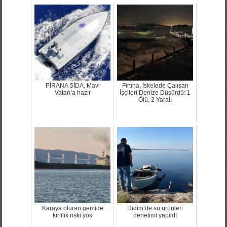
PİRANA SİDA, Mavi
Fırtına, İskelede Çalışan
Vatan’a hazır
İşçileri Denize Düşürdü: 1
Ölü, 2 Yaralı
Karaya oturan gemide
Didim’de su ürünleri
kirlilik riski yok
denetimi yapıldı