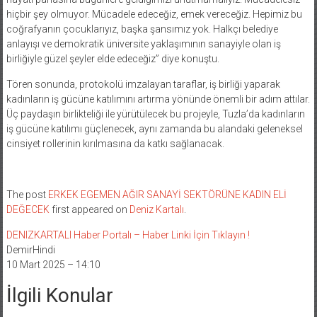
hiçbir şey olmuyor. Mücadele edeceğiz, emek vereceğiz. Hepimiz bu
coğrafyanın çocuklarıyız, başka şansımız yok. Halkçı belediye
anlayışı ve demokratik üniversite yaklaşımının sanayiyle olan iş
birliğiyle güzel şeyler elde edeceğiz” diye konuştu.
Tören sonunda, protokolü imzalayan taraflar, iş birliği yaparak
kadınların iş gücüne katılımını artırma yönünde önemli bir adım attılar.
Üç paydaşın birlikteliği ile yürütülecek bu projeyle, Tuzla’da kadınların
iş gücüne katılımı güçlenecek, aynı zamanda bu alandaki geleneksel
cinsiyet rollerinin kırılmasına da katkı sağlanacak.
The post
ERKEK EGEMEN AĞIR SANAYİ SEKTÖRÜNE KADIN ELİ
DEĞECEK
first appeared on
Deniz Kartalı
.
DENIZKARTALI Haber Portalı – Haber Linki İçin Tıklayın !
DemirHindi
10 Mart 2025 – 14:10
İlgili Konular