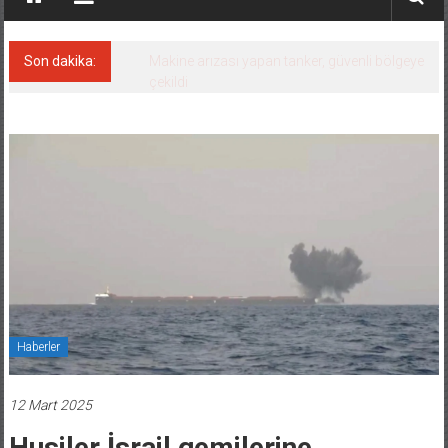
Son dakika:
Dron saldırısına uğrayan Türk gemisi,
Samsun’a getirildi!
Haberler
12 Mart 2025
Husiler İsrail gemilerine