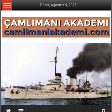
İçeriğe
Pazar, Ağustos 9, 2026
geç
CAMLIMANI
AKADEMI