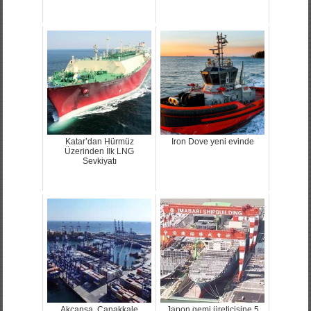
Katar’dan Hürmüz
Iron Dove yeni evinde
Üzerinden İlk LNG
Sevkiyatı
Akçansa, Çanakkale
Japon gemi üreticisine 5