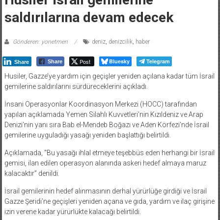
saldırılarına devam edecek
Gönderen: yonetmen
deniz
,
denizcilik
,
haber
Post
Bluesky
Telegram
Share
Share
Husiler, Gazze’ye yardım için geçişler yeniden açılana kadar tüm İsrail
gemilerine saldırılarını sürdüreceklerini açıkladı.
İnsani Operasyonlar Koordinasyon Merkezi (HOCC) tarafından
yapılan açıklamada Yemen Silahlı Kuvvetleri’nin Kızıldeniz ve Arap
Denizi’nin yanı sıra Bab el-Mendeb Boğazı ve Aden Körfezi’nde İsrail
gemilerine uyguladığı yasağı yeniden başlattığı belirtildi.
Açıklamada, “Bu yasağı ihlal etmeye teşebbüs eden herhangi bir İsrail
gemisi, ilan edilen operasyon alanında askeri hedef almaya maruz
kalacaktır” denildi.
İsrail gemilerinin hedef alınmasının derhal yürürlüğe girdiği ve İsrail
Gazze Şeridi’ne geçişleri yeniden açana ve gıda, yardım ve ilaç girişine
izin verene kadar yürürlükte kalacağı belirtildi.