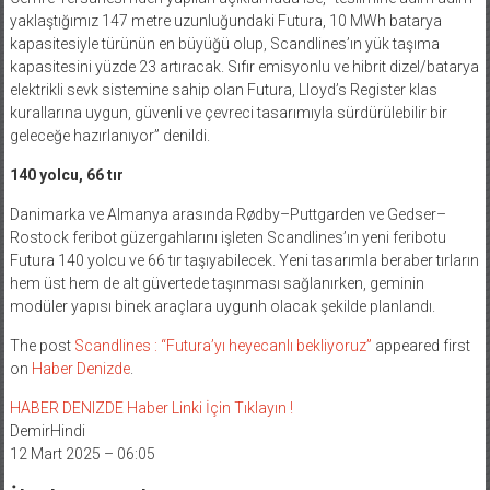
yaklaştığımız 147 metre uzunluğundaki Futura, 10 MWh batarya
kapasitesiyle türünün en büyüğü olup, Scandlines’ın yük taşıma
kapasitesini yüzde 23 artıracak. Sıfır emisyonlu ve hibrit dizel/batarya
elektrikli sevk sistemine sahip olan Futura, Lloyd’s Register klas
kurallarına uygun, güvenli ve çevreci tasarımıyla sürdürülebilir bir
geleceğe hazırlanıyor” denildi.
140 yolcu, 66 tır
Danimarka ve Almanya arasında Rødby–Puttgarden ve Gedser–
Rostock feribot güzergahlarını işleten Scandlines’ın yeni feribotu
Futura 140 yolcu ve 66 tır taşıyabilecek. Yeni tasarımla beraber tırların
hem üst hem de alt güvertede taşınması sağlanırken, geminin
modüler yapısı binek araçlara uygunh olacak şekilde planlandı.
The post
Scandlines : “Futura’yı heyecanlı bekliyoruz”
appeared first
on
Haber Denizde
.
HABER DENIZDE Haber Linki İçin Tıklayın !
DemirHindi
12 Mart 2025 – 06:05