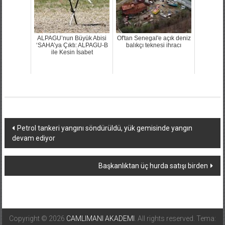
ALPAGU’nun Büyük Abisi
Of'tan Senegal'e açık deniz
‘SAHA’ya Çıktı: ALPAGU-B
balıkçı teknesi ihracı
ile Kesin İsabet
Yazı
Petrol tankeri yangını söndürüldü, yük gemisinde yangın
devam ediyor
dolaşımı
Başkanlıktan üç hurda satışı birden
Copyright © 2026
CAMLIMANI AKADEMI
. All rights reserved. Tema: