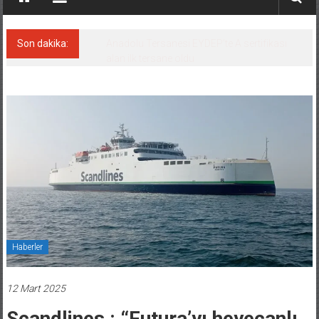
Son dakika:
Derince, ILCA Masters Türkiye
Şampiyonası’na ev sahipliği yapacak
Haberler
12 Mart 2025
Scandlines : “Futura’yı heyecanlı