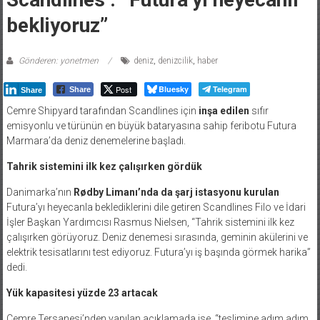
bekliyoruz”
Gönderen: yonetmen
deniz
,
denizcilik
,
haber
Post
Bluesky
Telegram
Share
Share
Cemre Shipyard tarafından Scandlines için
inşa edilen
sıfır
emisyonlu ve türünün en büyük bataryasına sahip feribotu Futura
Marmara’da deniz denemelerine başladı.
Tahrik sistemini ilk kez çalışırken gördük
Danimarka’nın
Rødby Limanı’nda da şarj istasyonu kurulan
Futura’yı heyecanla beklediklerini dile getiren Scandlines Filo ve İdari
İşler Başkan Yardımcısı Rasmus Nielsen, “Tahrik sistemini ilk kez
çalışırken görüyoruz. Deniz denemesi sırasında, geminin akülerini ve
elektrik tesisatlarını test ediyoruz. Futura’yı iş başında görmek harika”
dedi.
Yük kapasitesi yüzde 23 artacak
Cemre Tersanesi’nden yapılan açıklamada ise, “teslimine adım adım