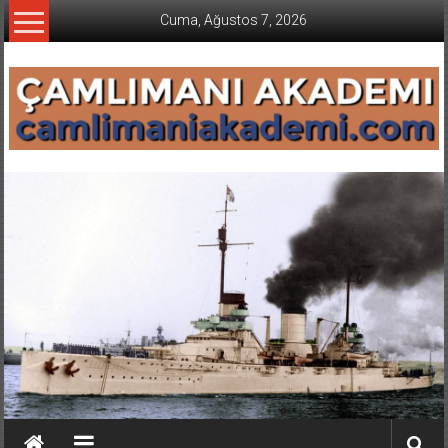
İçeriğe
Cuma, Ağustos 7, 2026
geç
CAMLIMANI
AKADEMI