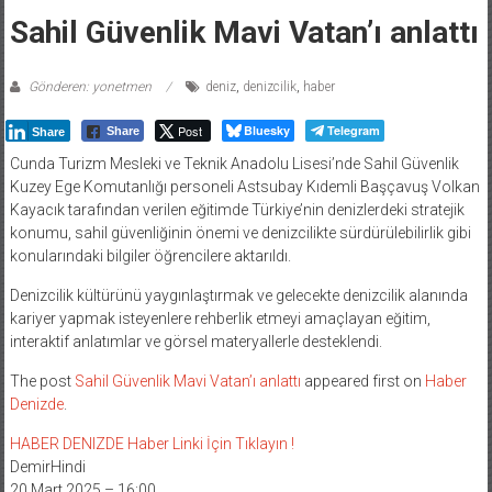
Sahil Güvenlik Mavi Vatan’ı anlattı
Gönderen: yonetmen
deniz
,
denizcilik
,
haber
Post
Bluesky
Telegram
Share
Share
Cunda Turizm Mesleki ve Teknik Anadolu Lisesi’nde Sahil Güvenlik
Kuzey Ege Komutanlığı personeli Astsubay Kıdemli Başçavuş Volkan
Kayacık tarafından verilen eğitimde Türkiye’nin denizlerdeki stratejik
konumu, sahil güvenliğinin önemi ve denizcilikte sürdürülebilirlik gibi
konularındaki bilgiler öğrencilere aktarıldı.
Denizcilik kültürünü yaygınlaştırmak ve gelecekte denizcilik alanında
kariyer yapmak isteyenlere rehberlik etmeyi amaçlayan eğitim,
interaktif anlatımlar ve görsel materyallerle desteklendi.
The post
Sahil Güvenlik Mavi Vatan’ı anlattı
appeared first on
Haber
Denizde
.
HABER DENIZDE Haber Linki İçin Tıklayın !
DemirHindi
20 Mart 2025 – 16:00