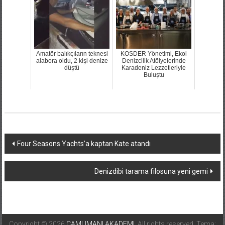
Amatör balıkçıların teknesi
KOSDER Yönetimi, Ekol
alabora oldu, 2 kişi denize
Denizcilik Atölyelerinde
düştü
Karadeniz Lezzetleriyle
Buluştu
Yazı
Four Seasons Yachts’a kaptan Kate atandı
dolaşımı
Denizdibi tarama filosuna yeni gemi
Copyright © 2026
CAMLIMANI AKADEMI
. All rights reserved. Tema: