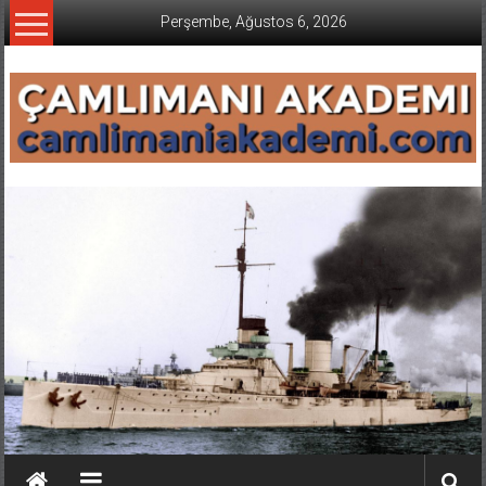
İçeriğe
Perşembe, Ağustos 6, 2026
geç
CAMLIMANI
AKADEMI