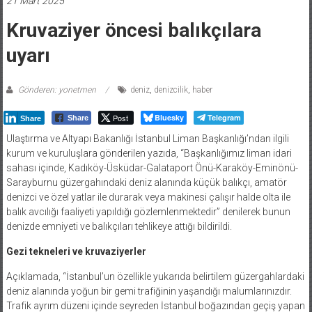
21 Mart 2025
Kruvaziyer öncesi balıkçılara
uyarı
Gönderen: yonetmen
deniz
,
denizcilik
,
haber
Post
Bluesky
Telegram
Share
Share
Ulaştırma ve Altyapı Bakanlığı İstanbul Liman Başkanlığı’ndan ilgili
kurum ve kuruluşlara gönderilen yazıda, “Başkanlığımız liman idari
sahası içinde, Kadıköy-Üsküdar-Galataport Önü-Karaköy-Eminönü-
Sarayburnu güzergahındaki deniz alanında küçük balıkçı, amatör
denizci ve özel yatlar ile durarak veya makinesi çalışır halde olta ile
balık avcılığı faaliyeti yapıldığı gözlemlenmektedir” denilerek bunun
denizde emniyeti ve balıkçıları tehlikeye attığı bildirildi.
Gezi tekneleri ve kruvaziyerler
Açıklamada, “İstanbul’un özellikle yukarıda belirtilem güzergahlardaki
deniz alanında yoğun bir gemi trafiğinin yaşandığı malumlarınızdır.
Trafik ayrım düzeni içinde seyreden İstanbul boğazından geçiş yapan