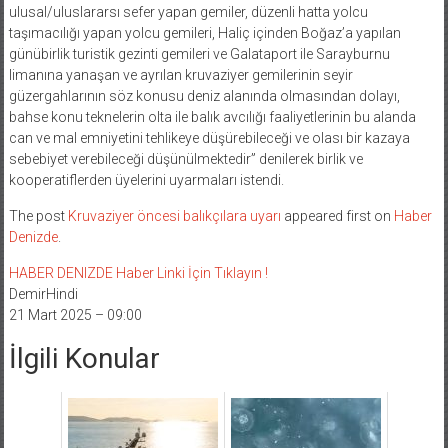
ulusal/uluslararsı sefer yapan gemiler, düzenli hatta yolcu
taşımacılığı yapan yolcu gemileri, Haliç içinden Boğaz’a yapılan
günübirlik turistik gezinti gemileri ve Galataport ile Sarayburnu
limanına yanaşan ve ayrılan kruvaziyer gemilerinin seyir
güzergahlarının söz konusu deniz alanında olmasından dolayı,
bahse konu teknelerin olta ile balık avcılığı faaliyetlerinin bu alanda
can ve mal emniyetini tehlikeye düşürebileceği ve olası bir kazaya
sebebiyet verebileceği düşünülmektedir” denilerek birlik ve
kooperatiflerden üyelerini uyarmaları istendi.
The post
Kruvaziyer öncesi balıkçılara uyarı
appeared first on
Haber
Denizde
.
HABER DENIZDE Haber Linki İçin Tıklayın !
DemirHindi
21 Mart 2025 – 09:00
İlgili Konular