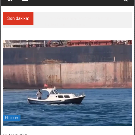
Son dakika:
Denizcilik sektörü, Alsancak Limanı’ndan
memnun
Haberler