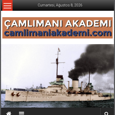
İçeriğe
Cumartesi, Ağustos 8, 2026
geç
CAMLIMANI
AKADEMI