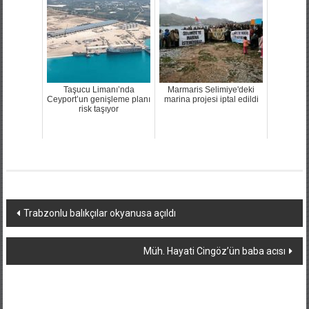
Taşucu Limanı’nda
Marmaris Selimiye'deki
Ceyport’un genişleme planı
marina projesi iptal edildi
risk taşıyor
Yazı
Trabzonlu balıkçılar okyanusa açıldı
dolaşımı
Müh. Hayati Cingöz’ün baba acısı