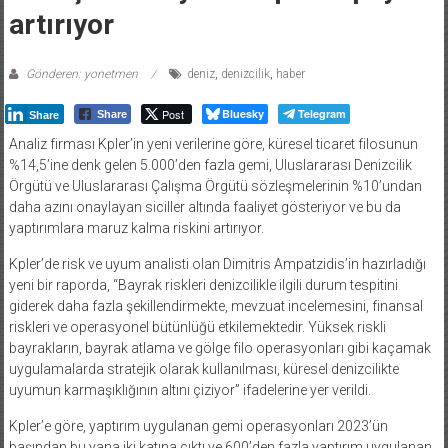
artırıyor
Gönderen: yonetmen
deniz
,
denizcilik
,
haber
Post
Bluesky
Telegram
Share
Share
Analiz firması Kpler’in yeni verilerine göre, küresel ticaret filosunun
%14,5’ine denk gelen 5.000’den fazla gemi, Uluslararası Denizcilik
Örgütü ve Uluslararası Çalışma Örgütü sözleşmelerinin %10’undan
daha azını onaylayan siciller altında faaliyet gösteriyor ve bu da
yaptırımlara maruz kalma riskini artırıyor.
Kpler’de risk ve uyum analisti olan Dimitris Ampatzidis’in hazırladığı
yeni bir raporda, “Bayrak riskleri denizcilikle ilgili durum tespitini
giderek daha fazla şekillendirmekte, mevzuat incelemesini, finansal
riskleri ve operasyonel bütünlüğü etkilemektedir. Yüksek riskli
bayrakların, bayrak atlama ve gölge filo operasyonları gibi kaçamak
uygulamalarda stratejik olarak kullanılması, küresel denizcilikte
uyumun karmaşıklığının altını çiziyor” ifadelerine yer verildi.
Kpler’e göre, yaptırım uygulanan gemi operasyonları 2023’ün
başından bu yana iki katına çıktı ve 600’den fazla yaptırım uygulanan