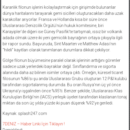
Karanlık filonun işlerini kolaylaştırmak için girişimde bulunanlar
dünya haritalarını tarayarak gemi sicilleri oluşturacakları daha uzak
karakollar arıyorlar. Fransa ve Hollanda kısa bir süre önce
Uluslararası Denizcilik Örgütü’nün hukuk komitesine, biri
Karayipler’de diğeri ise Güney Pasifik’te tartışmalı, ıssız bir volkanik
adada olmak üzere iki yeni gemicilik bayrağının ortaya çıkışıyla ilgili
bir rapor sundu. Başvuruda, Sint Maarten ve Matthew Adası’nın
“hileli” kayıtları olarak tanımlanan durumlara dikkat çekiliyor.
Gölge filonun büyümesine paralel olarak işlerinin arttığını görenler
sadece uzak yerlerdeki bayraklar değil. Sınıflandırma ve sigorta
alanında daha az bilinen isimler ortaya çıktı. Örneğin, küresel ticaret
filosunun %86’sı şu anda Uluslararası Grubu oluşturan 12 P&I kulübü
tarafından sigortalanmış durumda. Bu oran Rusya’nın üç yıl önce
Ukrayna’yı işgalinden önce %95’ti. Benzer şekilde, Uluslararası Klas
Kuruluşları Birliği’nin (IACS) yerleşik üyeleri tarafından klaslanan tonaj
miktarı da son üç yılda yüzde iki puan düşerek %92’ye geriledi.
Kaynak: splash247.com
7DENIZ – Haber Linki İçin Tıklayın !
DemirHindi