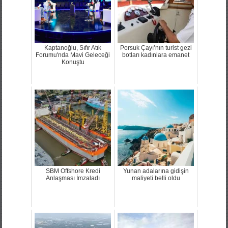
Kaptanoğlu, Sıfır Atık
Porsuk Çayı’nın turist gezi
Forumu'nda Mavi Geleceği
botları kadınlara emanet
Konuştu
SBM Offshore Kredi
Yunan adalarına gidişin
Anlaşması İmzaladı
maliyeti belli oldu