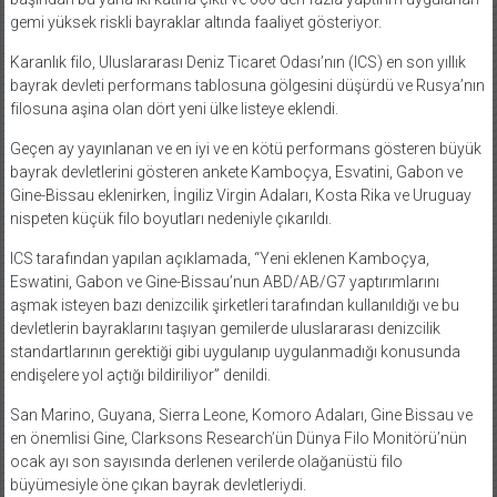
gemi yüksek riskli bayraklar altında faaliyet gösteriyor.
Karanlık filo, Uluslararası Deniz Ticaret Odası’nın (ICS) en son yıllık
bayrak devleti performans tablosuna gölgesini düşürdü ve Rusya’nın
filosuna aşina olan dört yeni ülke listeye eklendi.
Geçen ay yayınlanan ve en iyi ve en kötü performans gösteren büyük
bayrak devletlerini gösteren ankete Kamboçya, Esvatini, Gabon ve
Gine-Bissau eklenirken, İngiliz Virgin Adaları, Kosta Rika ve Uruguay
nispeten küçük filo boyutları nedeniyle çıkarıldı.
ICS tarafından yapılan açıklamada, “Yeni eklenen Kamboçya,
Eswatini, Gabon ve Gine-Bissau’nun ABD/AB/G7 yaptırımlarını
aşmak isteyen bazı denizcilik şirketleri tarafından kullanıldığı ve bu
devletlerin bayraklarını taşıyan gemilerde uluslararası denizcilik
standartlarının gerektiği gibi uygulanıp uygulanmadığı konusunda
endişelere yol açtığı bildiriliyor” denildi.
San Marino, Guyana, Sierra Leone, Komoro Adaları, Gine Bissau ve
en önemlisi Gine, Clarksons Research’ün Dünya Filo Monitörü’nün
ocak ayı son sayısında derlenen verilerde olağanüstü filo
büyümesiyle öne çıkan bayrak devletleriydi.