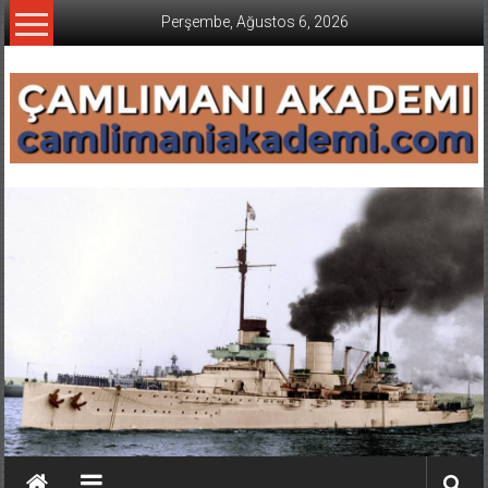
İçeriğe
Perşembe, Ağustos 6, 2026
geç
CAMLIMANI
AKADEMI