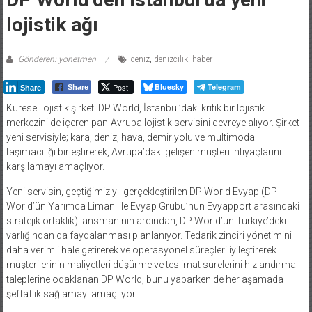
lojistik ağı
Gönderen: yonetmen
deniz
,
denizcilik
,
haber
Post
Bluesky
Telegram
Share
Share
Küresel lojistik şirketi DP World, İstanbul’daki kritik bir lojistik
merkezini de içeren pan-Avrupa lojistik servisini devreye alıyor. Şirket
yeni servisiyle; kara, deniz, hava, demir yolu ve multimodal
taşımacılığı birleştirerek, Avrupa’daki gelişen müşteri ihtiyaçlarını
karşılamayı amaçlıyor.
Yeni servisin, geçtiğimiz yıl gerçekleştirilen DP World Evyap (DP
World’ün Yarımca Limanı ile Evyap Grubu’nun Evyapport arasındaki
stratejik ortaklık) lansmanının ardından, DP World’ün Türkiye’deki
varlığından da faydalanması planlanıyor. Tedarik zinciri yönetimini
daha verimli hale getirerek ve operasyonel süreçleri iyileştirerek
müşterilerinin maliyetleri düşürme ve teslimat sürelerini hızlandırma
taleplerine odaklanan DP World, bunu yaparken de her aşamada
şeffaflık sağlamayı amaçlıyor.