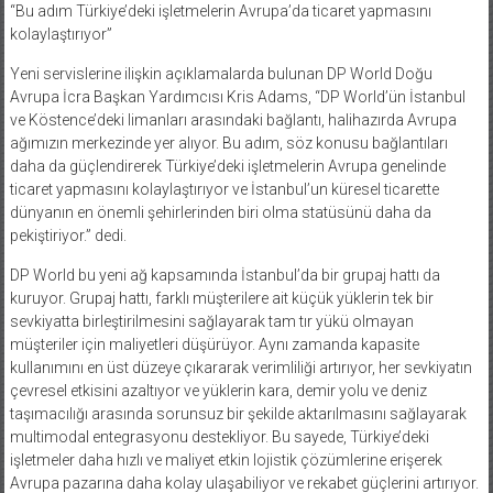
“Bu adım Türkiye’deki işletmelerin Avrupa’da ticaret yapmasını
kolaylaştırıyor”
Yeni servislerine ilişkin açıklamalarda bulunan DP World Doğu
Avrupa İcra Başkan Yardımcısı Kris Adams, “DP World’ün İstanbul
ve Köstence’deki limanları arasındaki bağlantı, halihazırda Avrupa
ağımızın merkezinde yer alıyor. Bu adım, söz konusu bağlantıları
daha da güçlendirerek Türkiye’deki işletmelerin Avrupa genelinde
ticaret yapmasını kolaylaştırıyor ve İstanbul’un küresel ticarette
dünyanın en önemli şehirlerinden biri olma statüsünü daha da
pekiştiriyor.” dedi.
DP World bu yeni ağ kapsamında İstanbul’da bir grupaj hattı da
kuruyor. Grupaj hattı, farklı müşterilere ait küçük yüklerin tek bir
sevkiyatta birleştirilmesini sağlayarak tam tır yükü olmayan
müşteriler için maliyetleri düşürüyor. Aynı zamanda kapasite
kullanımını en üst düzeye çıkararak verimliliği artırıyor, her sevkiyatın
çevresel etkisini azaltıyor ve yüklerin kara, demir yolu ve deniz
taşımacılığı arasında sorunsuz bir şekilde aktarılmasını sağlayarak
multimodal entegrasyonu destekliyor. Bu sayede, Türkiye’deki
işletmeler daha hızlı ve maliyet etkin lojistik çözümlerine erişerek
Avrupa pazarına daha kolay ulaşabiliyor ve rekabet güçlerini artırıyor.