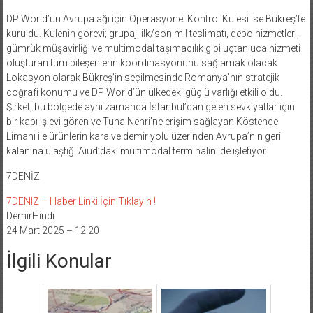
DP World’ün Avrupa ağı için Operasyonel Kontrol Kulesi ise Bükreş’te
kuruldu. Kulenin görevi; grupaj, ilk/son mil teslimatı, depo hizmetleri,
gümrük müşavirliği ve multimodal taşımacılık gibi uçtan uca hizmeti
oluşturan tüm bileşenlerin koordinasyonunu sağlamak olacak.
Lokasyon olarak Bükreş’in seçilmesinde Romanya’nın stratejik
coğrafi konumu ve DP World’ün ülkedeki güçlü varlığı etkili oldu.
Şirket, bu bölgede aynı zamanda İstanbul’dan gelen sevkiyatlar için
bir kapı işlevi gören ve Tuna Nehri’ne erişim sağlayan Köstence
Limanı ile ürünlerin kara ve demir yolu üzerinden Avrupa’nın geri
kalanına ulaştığı Aiud’daki multimodal terminalini de işletiyor.
7DENİZ
7DENIZ – Haber Linki İçin Tıklayın !
DemirHindi
24 Mart 2025 – 12:20
İlgili Konular