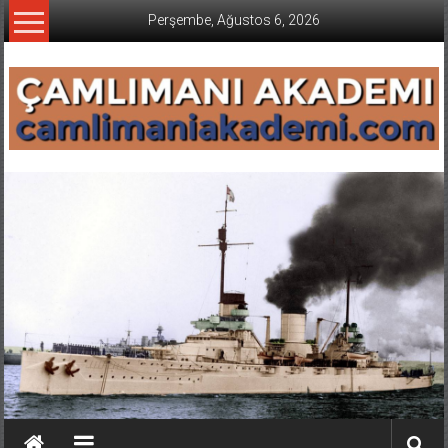
İçeriğe
Perşembe, Ağustos 6, 2026
geç
CAMLIMANI
AKADEMI