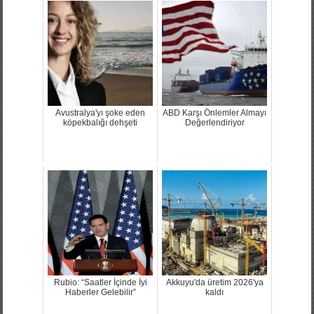
Avustralya'yı şoke eden
ABD Karşı Önlemler Almayı
köpekbalığı dehşeti
Değerlendiriyor
Rubio: “Saatler İçinde İyi
Akkuyu'da üretim 2026'ya
Haberler Gelebilir”
kaldı