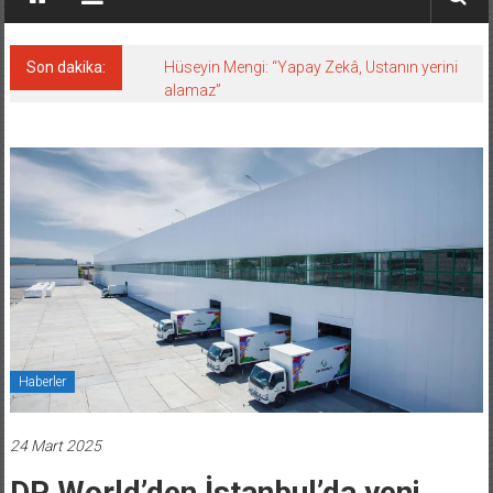
Son dakika:
Hüseyin Mengi: “Yapay Zekâ, Ustanın yerini
alamaz”
Haberler
24 Mart 2025
DP World’den İstanbul’da yeni