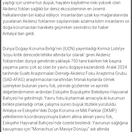
yaptığı için üreme hızı düşük, hayatını kaybetme riski yüksek olan
Akdeniz fokları sağlıklı bir deniz ekosisteminin en önemli
halkalarından biri kabul ediliyor. İnsanlardan uzak kıyı mağaralarında
yuvalanan Akdeniz foklarının sayılarındaki azalma bilim insanlarını ve
doğa korumacıları harekete geçirirken sevindirici bir haber
Antalya’dan geldi.
Dünya Doğayı Koruma Birliği’nin (IUCN) yayımladığı Kırmızı Liste’ye
‘soyu kritik derecede tehlike altında tür olarak’ giren Akdeniz
foklarından dünya genelinde yaklaşık 700 tane kalırken tek başına
yaşama şansı çok az olan bir yavru doğaya kazandırıldı. Aralık 2024
tarihinde Sualtı Araştırmaları Derneği-Akdeniz Foku Araştırma Grubu
(SAD-AFAG) araştırmacıları tarafından fırtınalı kıyılarda ölmek
üzereyken bulunan yavru fok, yerinde gözlemler ve ayrıntılı
değerlendirmenin ardından Eskişehir Büyükşehir Belediyesi Hayvanat
Bahçesi’ne getirilmişti. Yavru foku kurtarmak amacıyla iki kurumun
birlikte planladığı ortak çalışma süreci büyük titizlikle yürütüldü.
Antalya ve Eskişehir’deki Doğa Koruma ve Milli Parklar (DKMP)
yetkililerinin koordinasyonuyla bakım altına alınan yavru fok,
Eskişehir Hayvanat Bahçesi’nde özenle beslendi. Yavrunun sağlığına
kavuşması için “Monachus’un Maviye Dönüşü” adı altında