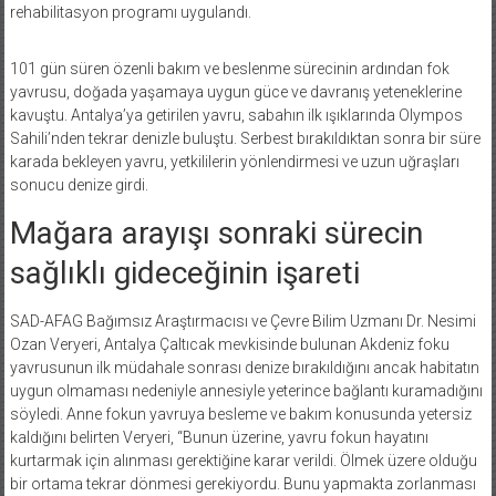
rehabilitasyon programı uygulandı.
101 gün süren özenli bakım ve beslenme sürecinin ardından fok
yavrusu, doğada yaşamaya uygun güce ve davranış yeteneklerine
kavuştu. Antalya’ya getirilen yavru, sabahın ilk ışıklarında Olympos
Sahili’nden tekrar denizle buluştu. Serbest bırakıldıktan sonra bir süre
karada bekleyen yavru, yetkililerin yönlendirmesi ve uzun uğraşları
sonucu denize girdi.
Mağara arayışı sonraki sürecin
sağlıklı gideceğinin işareti
SAD-AFAG Bağımsız Araştırmacısı ve Çevre Bilim Uzmanı Dr. Nesimi
Ozan Veryeri, Antalya Çaltıcak mevkisinde bulunan Akdeniz foku
yavrusunun ilk müdahale sonrası denize bırakıldığını ancak habitatın
uygun olmaması nedeniyle annesiyle yeterince bağlantı kuramadığını
söyledi. Anne fokun yavruya besleme ve bakım konusunda yetersiz
kaldığını belirten Veryeri, “Bunun üzerine, yavru fokun hayatını
kurtarmak için alınması gerektiğine karar verildi. Ölmek üzere olduğu
bir ortama tekrar dönmesi gerekiyordu. Bunu yapmakta zorlanması