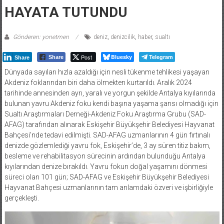
HAYATA TUTUNDU
Gönderen: yonetmen
deniz
,
denizcilik
,
haber
,
sualtı
Post
Bluesky
Telegram
Share
Share
Dünyada sayıları hızla azaldığı için nesli tükenme tehlikesi yaşayan
Akdeniz foklarından biri daha ölmekten kurtarıldı. Aralık 2024
tarihinde annesinden ayrı, yaralı ve yorgun şekilde Antalya kıyılarında
bulunan yavru Akdeniz foku kendi başına yaşama şansı olmadığı için
Sualtı Araştırmaları Derneği-Akdeniz Foku Araştırma Grubu (SAD-
AFAG) tarafından alınarak Eskişehir Büyükşehir Belediyesi Hayvanat
Bahçesi’nde tedavi edilmişti. SAD-AFAG uzmanlarının 4 gün fırtınalı
denizde gözlemlediği yavru fok, Eskişehir’de, 3 ay süren titiz bakım,
besleme ve rehabilitasyon sürecinin ardından bulunduğu Antalya
kıyılarından denize bırakıldı. Yavru fokun doğal yaşamını dönmesi
süreci olan 101 gün; SAD-AFAG ve Eskişehir Büyükşehir Belediyesi
Hayvanat Bahçesi uzmanlarının tam anlamdaki özveri ve işbirliğiyle
gerçekleşti.