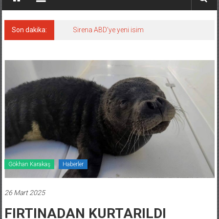
Son dakika:
Sirena ABD’ye yeni isim
Gökhan Karakaş
Haberler
26 Mart 2025
FIRTINADAN KURTARILDI