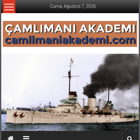
İçeriğe
Cuma, Ağustos 7, 2026
geç
CAMLIMANI
AKADEMI