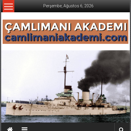
İçeriğe
Perşembe, Ağustos 6, 2026
geç
CAMLIMANI
AKADEMI