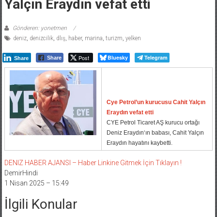
Yalçın Eraydın vefat etti
Gönderen: yonetmen
deniz
,
denizcilik
,
dlış
,
haber
,
marina
,
turizm
,
yelken
Post
Bluesky
Telegram
Share
Share
Cye Petrol’un kurucusu Cahit Yalçın
Eraydın vefat etti
CYE Petrol Ticaret AŞ kurucu ortağı
Deniz Eraydın‘ın babası, Cahit Yalçın
Eraydın hayatını kaybetti.
DENIZ HABER AJANSI – Haber Linkine Gitmek İçin Tıklayın !
DemirHindi
1 Nisan 2025 – 15:49
İlgili Konular