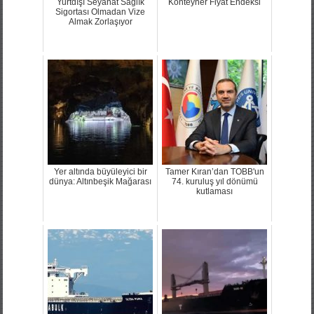
Yurtdışı Seyahat Sağlık
Konteyner Fiyat Endeksi
Sigortası Olmadan Vize
Almak Zorlaşıyor
Yer altında büyüleyici bir
Tamer Kıran’dan TOBB'un
dünya: Altınbeşik Mağarası
74. kuruluş yıl dönümü
kutlaması