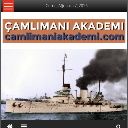
İçeriğe
Cuma, Ağustos 7, 2026
geç
CAMLIMANI
AKADEMI