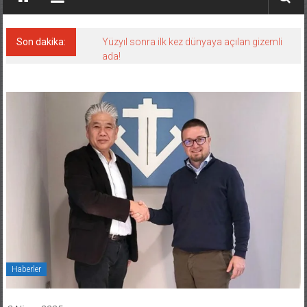
Son dakika:
Yüzyıl sonra ilk kez dünyaya açılan gizemli
ada!
Haberler