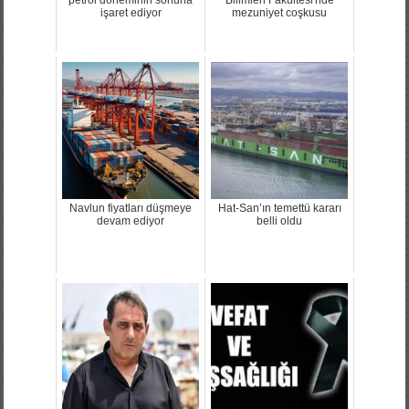
petrol döneminin sonuna
Bilimleri Fakültesi'nde
işaret ediyor
mezuniyet coşkusu
Navlun fiyatları düşmeye
Hat-San’ın temettü kararı
devam ediyor
belli oldu