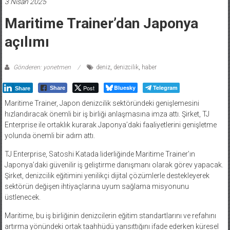
3 Nisan 2025
Maritime Trainer’dan Japonya
açılımı
Gönderen: yonetmen
deniz
,
denizcilik
,
haber
Post
Bluesky
Telegram
Share
Share
Maritime Trainer, Japon denizcilik sektöründeki genişlemesini
hızlandıracak önemli bir iş birliği anlaşmasına imza attı. Şirket, TJ
Enterprise ile ortaklık kurarak Japonya’daki faaliyetlerini genişletme
yolunda önemli bir adım attı.
TJ Enterprise, Satoshi Katada liderliğinde Maritime Trainer’ın
Japonya’daki güvenilir iş geliştirme danışmanı olarak görev yapacak.
Şirket, denizcilik eğitimini yenilikçi dijital çözümlerle destekleyerek
sektörün değişen ihtiyaçlarına uyum sağlama misyonunu
üstlenecek.
Maritime, bu iş birliğinin denizcilerin eğitim standartlarını ve refahını
artırma yönündeki ortak taahhüdü yansıttığını ifade ederken küresel