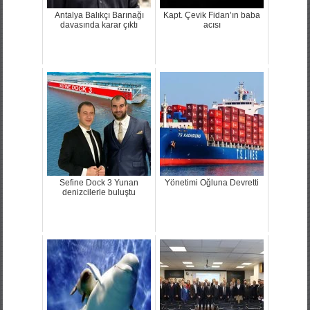
Antalya Balıkçı Barınağı
Kapt. Çevik Fidan’ın baba
davasında karar çıktı
acısı
Sefine Dock 3 Yunan
Yönetimi Oğluna Devretti
denizcilerle buluştu